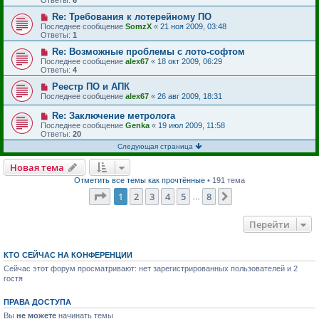
Re: Требования к лотерейному ПО
Последнее сообщение
SomzX
«
21 ноя 2009, 03:48
Ответы:
1
Re: Возможные проблемы с лото-софтом
Последнее сообщение
alex67
«
18 окт 2009, 06:29
Ответы:
4
Реестр ПО и АПК
Последнее сообщение
alex67
«
26 авг 2009, 18:31
Re: Заключение метролога
Последнее сообщение
Genka
«
19 июл 2009, 11:58
Ответы:
20
Следующая страница
Новая тема
Отметить все темы как прочтённые
• 191 тема
Страница
1
из
8
1
2
3
4
5
8
След.
…
Перейти
КТО СЕЙЧАС НА КОНФЕРЕНЦИИ
Сейчас этот форум просматривают: нет зарегистрированных пользователей и 2
гостя
ПРАВА ДОСТУПА
Вы
не можете
начинать темы