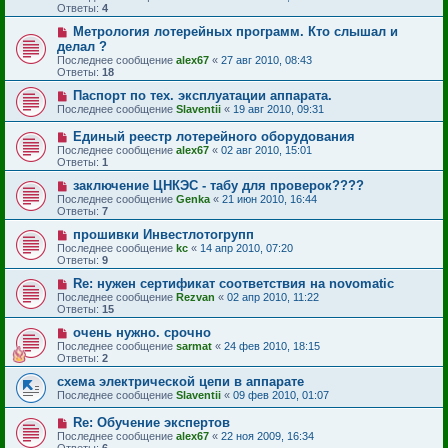
Ответы:
4
Метрология лотерейных программ. Кто слышал и
делал ?
Последнее сообщение
alex67
«
27 авг 2010, 08:43
Ответы:
18
Паспорт по тех. эксплуатации аппарата.
Последнее сообщение
Slaventii
«
19 авг 2010, 09:31
Единый реестр лотерейного оборудования
Последнее сообщение
alex67
«
02 авг 2010, 15:01
Ответы:
1
заключение ЦНКЭС - табу для проверок????
Последнее сообщение
Genka
«
21 июн 2010, 16:44
Ответы:
7
прошивки Инвестлотогрупп
Последнее сообщение
kc
«
14 апр 2010, 07:20
Ответы:
9
Re: нужен сертификат соответствия на novomatic
Последнее сообщение
Rezvan
«
02 апр 2010, 11:22
Ответы:
15
очень нужно. срочно
Последнее сообщение
sarmat
«
24 фев 2010, 18:15
Ответы:
2
схема электрической цепи в аппарате
Последнее сообщение
Slaventii
«
09 фев 2010, 01:07
Re: Обучение экспертов
Последнее сообщение
alex67
«
22 ноя 2009, 16:34
Ответы:
6