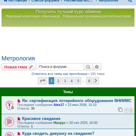
П
На главную
Список форумов
Российская Ассоциация Развития Игорного Бизнеса
Метрология
о
Получить лучший курс обмена
и
Надежный мониторинг обменников
Реферальная программа для веб-мастеров
с
к
Метрология
Поиск
Расширенный пои
Новая тема
Отметить все темы как прочтённые
• 191 тема
Страница
1
из
8
1
2
3
4
5
8
След.
…
Темы
Re: сертификация лотерейного оборудования ВНИИМС
Последнее сообщение
Alex17
«
23 июл 2009, 15:10
Ответы:
35
1
2
Красивое свидание
Последнее сообщение
Marggo
«
20 сен 2025, 16:00
Ответы:
1
Куда сводить девушку на свидание?