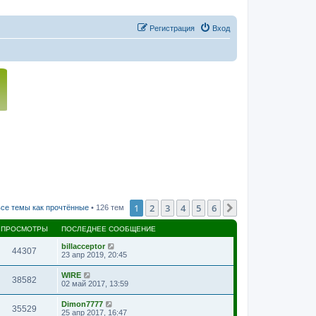
Регистрация
Вход
1
2
3
4
5
6
След.
се темы как прочтённые
• 126 тем
ПРОСМОТРЫ
ПОСЛЕДНЕЕ СООБЩЕНИЕ
billacceptor
44307
23 апр 2019, 20:45
WIRE
38582
02 май 2017, 13:59
Dimon7777
35529
25 апр 2017, 16:47