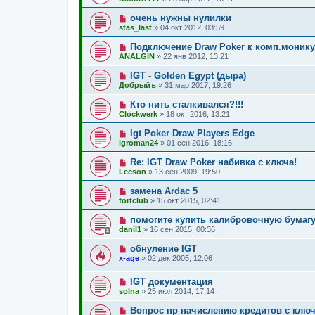
очень нужны нулилки
stas_last
»
04 окт 2012, 03:59
Подключение Draw Poker к комп.монику
ANALGIN
»
22 янв 2012, 13:21
IGT - Golden Egypt (дыра)
Добрыйъ
»
31 мар 2017, 19:26
Кто нить сталкивался?!!!
Clockwerk
»
18 окт 2016, 13:21
Igt Poker Draw Players Edge
igroman24
»
01 сен 2016, 18:16
Re: IGT Draw Poker набивка с ключа!
Lecson
»
13 сен 2009, 19:50
замена Ardac 5
fortclub
»
15 окт 2015, 02:41
помогите купить калибровочную бумаг
danil1
»
16 сен 2015, 00:36
обнуление IGT
x-age
»
02 дек 2005, 12:06
IGT документация
solna
»
25 июл 2014, 17:14
Вопрос пр начислению кредитов с клю