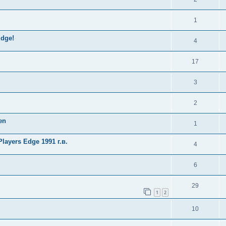
1
Edge!
4
17
3
2
en
1
ayers Edge 1991 г.в.
4
6
29
1
2
10