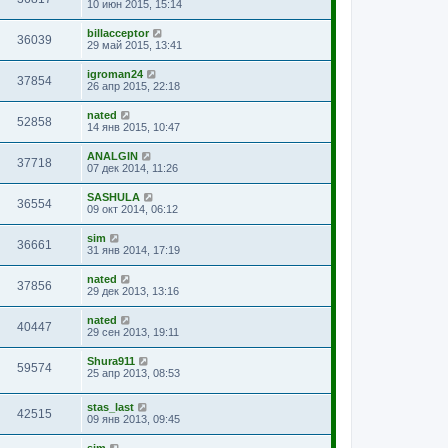
10 июн 2015, 15:14
billacceptor
36039
29 май 2015, 13:41
igroman24
37854
26 апр 2015, 22:18
nated
52858
14 янв 2015, 10:47
ANALGIN
37718
07 дек 2014, 11:26
SASHULA
36554
09 окт 2014, 06:12
sim
36661
31 янв 2014, 17:19
nated
37856
29 дек 2013, 13:16
nated
40447
29 сен 2013, 19:11
Shura911
59574
25 апр 2013, 08:53
stas_last
42515
09 янв 2013, 09:45