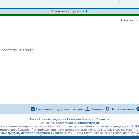
2
Следующая страница
Отметить в
ьзователей и 3 гостя
Связаться с администрацией
Sitemap
Наша команда
Российская Ассоциация Развития Игорного Бизнеса
Эл. почта:
admin@rarib.ru
office@rarib.ru
ользование материалов сайта возможно только при письменном согласии редакции RARI
змещения объявлений и информации одинаковы для всех пользователей, в соответствии с
ные форумы деятелей игорного бизнеса
. Если Вы считаете, что ваше объявление было
 размещено без нарушений правил Форума) , просьба сообщить о данном факте на
admin@r