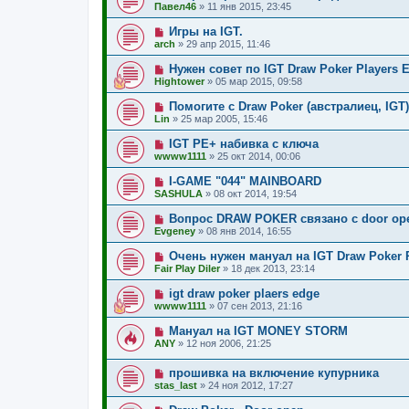
Павел46
»
11 янв 2015, 23:45
Игры на IGT.
arch
»
29 апр 2015, 11:46
Нужен совет по IGT Draw Poker Players 
Hightower
»
05 мар 2015, 09:58
Помогите с Draw Poker (австралиец, IGT)
Lin
»
25 мар 2005, 15:46
IGT PE+ набивка с ключа
wwww1111
»
25 окт 2014, 00:06
I-GAME "044" MAINBOARD
SASHULA
»
08 окт 2014, 19:54
Вопрос DRAW POKER связано с door op
Evgeney
»
08 янв 2014, 16:55
Очень нужен мануал на IGT Draw Poker Pl
Fair Play Diler
»
18 дек 2013, 23:14
igt draw poker plaers edge
wwww1111
»
07 сен 2013, 21:16
Мануал на IGT MONEY STORM
ANY
»
12 ноя 2006, 21:25
прошивка на включение купурника
stas_last
»
24 ноя 2012, 17:27