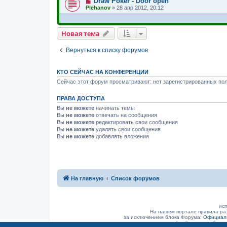
Draw Poker - Door open
Plehanov
»
28 апр 2012, 20:12
Новая тема
Вернуться к списку форумов
КТО СЕЙЧАС НА КОНФЕРЕНЦИИ
Сейчас этот форум просматривают: нет зарегистрированных пол
ПРАВА ДОСТУПА
Вы
не можете
начинать темы
Вы
не можете
отвечать на сообщения
Вы
не можете
редактировать свои сообщения
Вы
не можете
удалять свои сообщения
Вы
не можете
добавлять вложения
На главную
Список форумов
исп
На нашем портале правила ра
за исключением блока Форума:
Официаль
(а объявление было