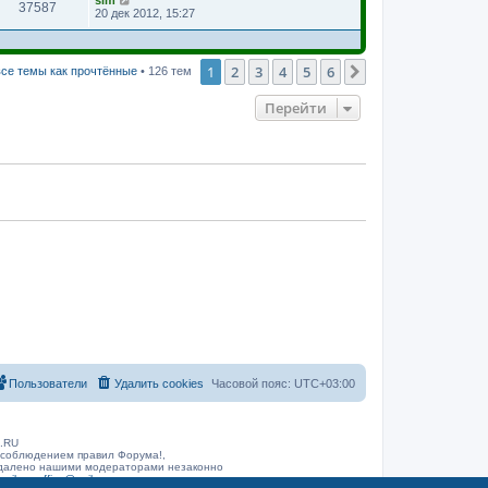
sim
37587
20 дек 2012, 15:27
1
2
3
4
5
6
След.
се темы как прочтённые
• 126 тем
Перейти
Пользователи
Удалить cookies
Часовой пояс:
UTC+03:00
B.RU
 соблюдением правил Форума!,
 удалено нашими модераторами незаконно
arib.ru
office@rarib.ru