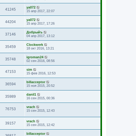
ya072
41245
15 апр 2017, 22:07
ya072
44204
15 апр 2017, 17:26
Добрыйъ
37146
04 апр 2017, 13:12
Clockwerk
35459
18 окт 2016, 13:21
igroman24
35748
02 сен 2016, 08:56
sim
47153
15 фев 2016, 12:53
billacceptor
36594
15 ноя 2015, 20:52
danil1
35989
16 сен 2015, 00:36
vrach
76753
15 сен 2015, 12:43
vrach
39157
15 сен 2015, 12:42
billacceptor
36817