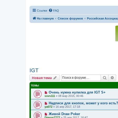
Ссылки
FAQ
На главную
Список форумов
Российская Ассоциац
IGT
Поиск
Р
Новая тема
ТЕМЫ
Очень нужна нулилка для IGT S+
ssvs111
»
08 мар 2015, 00:46
Надписи для кнопок, может у кого есть
ya072
»
16 апр 2017, 17:18
Живой Draw Poker
Dimon7777
»
25 апр 2017, 16:47