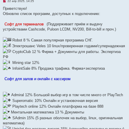
Н
22 апр 2025, 14:25
е
п
Приветствую!
р
Обновлю список программ, доступных к подключению:
о
ч
и
Софт для терминалов
(Поддерживает приём и выдачу
т
а
устройствами Cashcode, Puloon LCDM, NV200, Bill-to-bill и проч.)
н
н
о
Robot 8 % Самая популярная программа СНГ.
е
Электрошанс Veles 10 linux/проверенная годами/супернадежная
с
о
CryptoClub 12 % Фирма + Документы для работы. Экспертиза
о
б
РФ
щ
Mining star 12%
е
н
InfointSale 8% Продажа трафика. Фирма+экспертиза
и
е
Софт для залов и онлайн с кассиром
Admiral 12% Большой выбор игр в том числе много от PlayTech
Superomatic 10% Онлайн и установочная версия
Playtech online 12% Онлайн платформа на базе 888
Ментальная математика 13 % Документы
SAdmin 15% (5 разных оболочек на выбор, linux, оригинальная
математика)
Unislot без жестких дисков 15% (уточняйте доступные регионы)