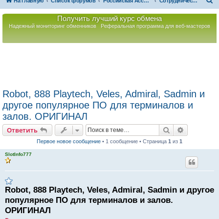
П
На главную
Список форумов
Российская Ассоциация Развития Игорного Бизнеса
Сотрудничество/Услуги
о
Получить лучший курс обмена
и
Надежный мониторинг обменников
Реферальная программа для веб-мастеров
с
к
Robot, 888 Playtech, Veles, Admiral, Sadmin и
другое популярное ПО для терминалов и
залов. ОРИГИНАЛ
Поиск
Расширен
Ответить
Первое новое сообщение
• 1 сообщение • Страница
1
из
1
SlotInfo777
Robot, 888 Playtech, Veles, Admiral, Sadmin и другое
популярное ПО для терминалов и залов.
ОРИГИНАЛ