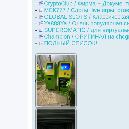
-
CryptoClub / Фирма + Докумен
-
МБК777 / Слоты, live игры, ста
-
GLOBAL SLOTS / Классическая
-
Ya888Ya / Очень популярная си
-
SUPEROMATIC / для виртуальн
-
Champion / ОРИГИНАЛ на chcgr
-
ПОЛНЫЙ СПИСОК!