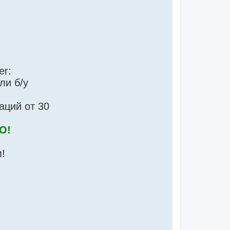
g
ли б/у
аций от 30
О!
!