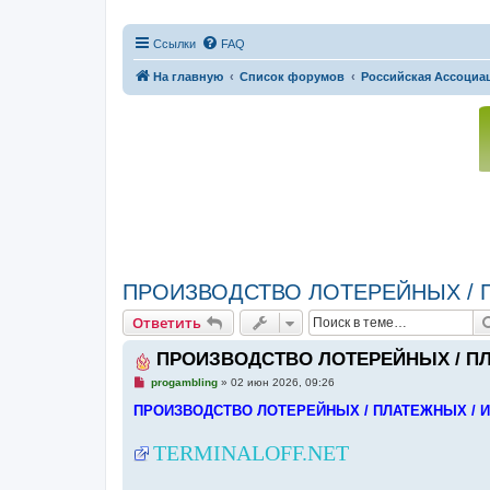
Ссылки
FAQ
На главную
Список форумов
Российская Ассоциац
ПРОИЗВОДСТВО ЛОТЕРЕЙНЫХ / 
Ответить
ПРОИЗВОДСТВО ЛОТЕРЕЙНЫХ / П
Н
progambling
»
02 июн 2026, 09:26
е
п
ПРОИЗВОДСТВО ЛОТЕРЕЙНЫХ / ПЛАТЕЖНЫХ / 
р
о
ч
TERMINALOFF.NET
и
т
а