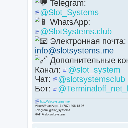
Telegram:
@Slot_Systems
WhatsApp:
@SlotSystems.club
Электронная почта:
info@slotsystems.me
Дополнительные кон
Канал:
@slot_system
Чат:
@slotsystemsclub
Бот:
@Terminaloff_net_
http://slotsystems.me
Viber/WhatsApp:+1 (707) 408 18 95
Telegram:@slot_systems
ЧАТ:@slotsoftsystem