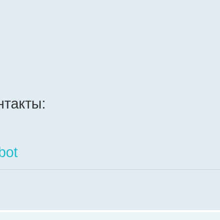
такты:
bot