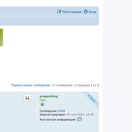
Регистрация
Вход
Первое новое сообщение
• 2 сообщения • Страница
1
из
1
progambling
Гуру
Сообщения:
2549
Зарегистрирован:
03 ноя 2020, 16:35
К
Контактная информация:
о
н
т
а