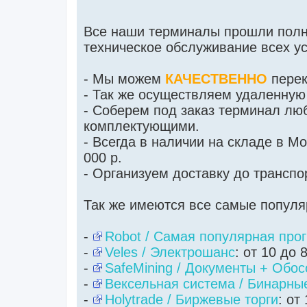
Все наши терминалы прошли полн
техническое обслуживание всех ус
- Мы можем
КАЧЕСТВЕННО
перек
- Так же осуществляем удаленную
- Соберем под заказ терминал лю
комплектующими.
- Всегда в наличии на складе в М
000 р.
- Организуем доставку до трансп
Так же имеются все самые популя
-
Robot / Самая популярная про
-
Veles / Электрошанс
: от 10 до 
-
SafeMining / Документы + Обос
-
Вексельная система / Бинарны
-
Holytrade / Биржевые торги
: от