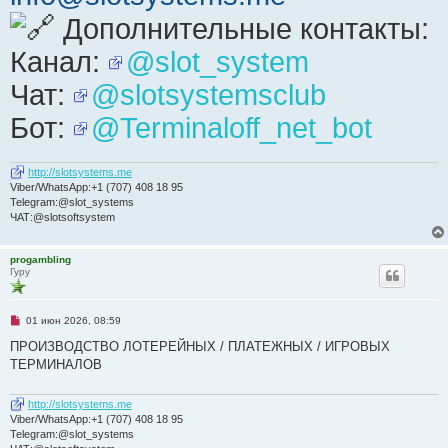
Дополнительные контакты:
Канал:
@slot_system
Чат:
@slotsystemsclub
Бот:
@Terminaloff_net_bot
http://slotsystems.me
Viber/WhatsApp:+1 (707) 408 18 95
Telegram:@slot_systems
ЧАТ:@slotsoftsystem
progambling
Гуру
Н
01 июн 2026, 08:59
е
п
ПРОИЗВОДСТВО ЛОТЕРЕЙНЫХ / ПЛАТЕЖНЫХ / ИГРОВЫХ
р
ТЕРМИНАЛОВ
о
ч
и
http://slotsystems.me
т
а
Viber/WhatsApp:+1 (707) 408 18 95
н
Telegram:@slot_systems
н