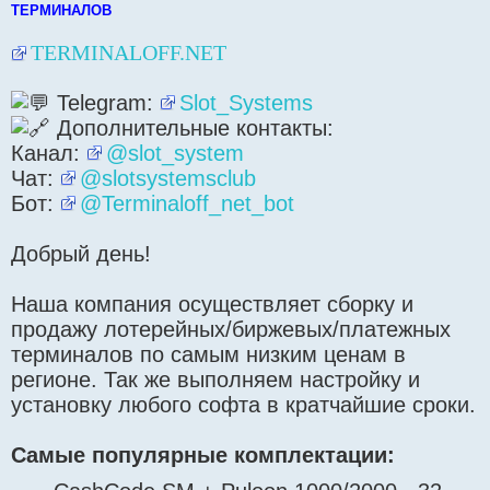
р
ТЕРМИНАЛОВ
о
ч
и
TERMINALOFF.NET
т
а
н
н
Telegram:
Slot_Systems
о
е
Дополнительные контакты:
с
о
Канал:
@slot_system
о
б
Чат:
@slotsystemsclub
щ
Бот:
е
@Terminaloff_net_bot
н
и
е
Добрый день!
Наша компания осуществляет сборку и
продажу лотерейных/биржевых/платежных
терминалов по самым низким ценам в
регионе. Так же выполняем настройку и
установку любого софта в кратчайшие сроки.
Самые популярные комплектации: