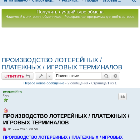
П
На главную
Список форумов
Российская Ассоциация Развития Игорного Бизнеса
Продам
Игровые автоматы
о
Получить лучший курс обмена
и
Надежный мониторинг обменников
Реферальная программа для веб-мастеров
с
к
ПРОИЗВОДСТВО ЛОТЕРЕЙНЫХ /
ПЛАТЕЖНЫХ / ИГРОВЫХ ТЕРМИНАЛОВ
Поиск
Расширен
Ответить
Первое новое сообщение
• 2 сообщения • Страница
1
из
1
progambling
Гуру
ПРОИЗВОДСТВО ЛОТЕРЕЙНЫХ / ПЛАТЕЖНЫХ /
ИГРОВЫХ ТЕРМИНАЛОВ
Н
01 июн 2026, 08:58
е
п
ПРОИЗВОДСТВО ЛОТЕРЕЙНЫХ / ПЛАТЕЖНЫХ / ИГРОВЫХ