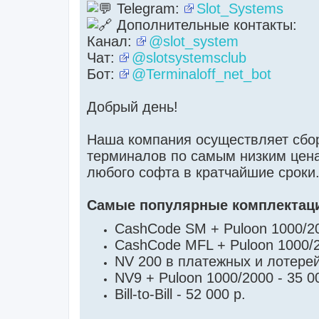
Telegram:
Slot_Systems
н
н
Дополнительные контакты:
о
е
Канал:
@slot_system
с
о
Чат:
@slotsystemsclub
о
б
Бот:
@Terminaloff_net_bot
щ
е
н
и
Добрый день!
е
Наша компания осуществляет сбо
терминалов по самым низким цена
любого софта в кратчайшие сроки
Самые популярные комплектац
CashCode SM + Puloon 1000/200
CashCode MFL + Puloon 1000/20
NV 200 в платежных и лотерей
NV9 + Puloon 1000/2000 - 35 00
Bill-to-Bill - 52 000 р.