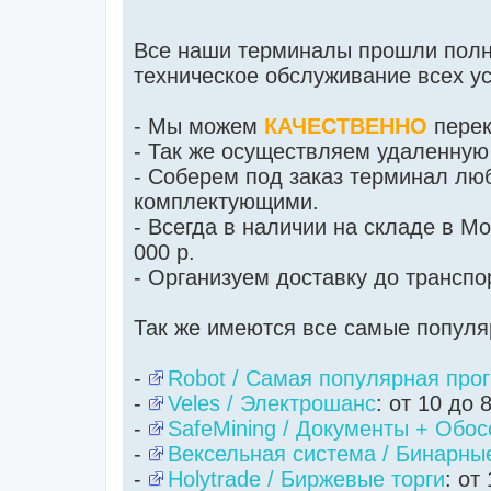
Все наши терминалы прошли полн
техническое обслуживание всех ус
- Мы можем
КАЧЕСТВЕННО
перек
- Так же осуществляем удаленную
- Соберем под заказ терминал лю
комплектующими.
- Всегда в наличии на складе в М
000 р.
- Организуем доставку до трансп
Так же имеются все самые популя
-
Robot / Самая популярная про
-
Veles / Электрошанс
: от 10 до 
-
SafeMining / Документы + Обос
-
Вексельная система / Бинарны
-
Holytrade / Биржевые торги
: от