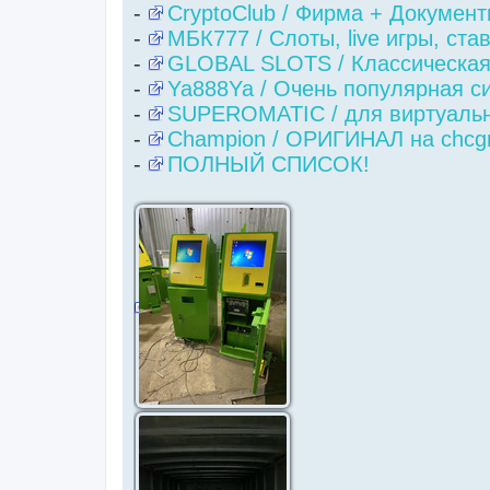
-
CryptoClub / Фирма + Докумен
-
МБК777 / Слоты, live игры, ста
-
GLOBAL SLOTS / Классическая
-
Ya888Ya / Очень популярная си
-
SUPEROMATIC / для виртуальн
-
Champion / ОРИГИНАЛ на chcgr
-
ПОЛНЫЙ СПИСОК!