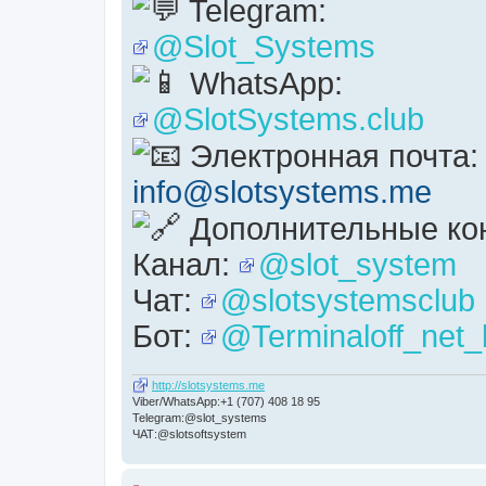
Telegram:
@Slot_Systems
WhatsApp:
@SlotSystems.club
Электронная почта:
info@slotsystems.me
Дополнительные кон
Канал:
@slot_system
Чат:
@slotsystemsclub
Бот:
@Terminaloff_net_
http://slotsystems.me
Viber/WhatsApp:+1 (707) 408 18 95
Telegram:@slot_systems
ЧАТ:@slotsoftsystem