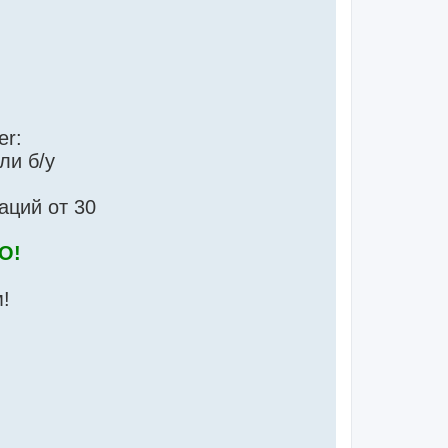
g
ли б/у
аций от 30
О!
!