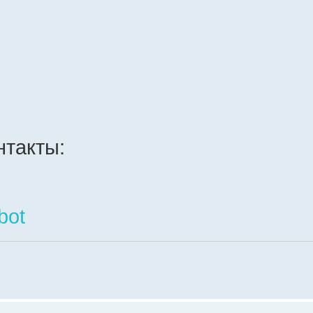
такты:
bot