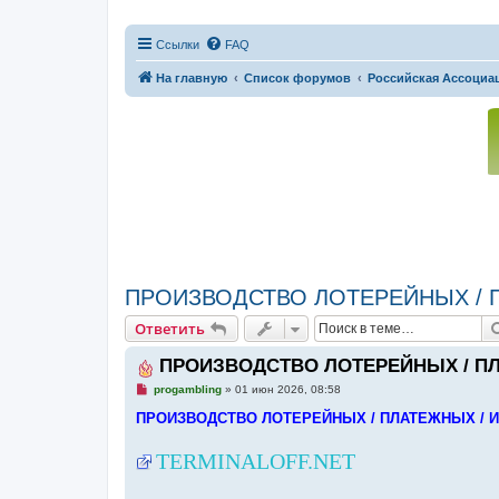
Ссылки
FAQ
На главную
Список форумов
Российская Ассоциац
ПРОИЗВОДСТВО ЛОТЕРЕЙНЫХ / 
Ответить
ПРОИЗВОДСТВО ЛОТЕРЕЙНЫХ / П
Н
progambling
»
01 июн 2026, 08:58
е
п
ПРОИЗВОДСТВО ЛОТЕРЕЙНЫХ / ПЛАТЕЖНЫХ / 
р
о
ч
TERMINALOFF.NET
и
т
а