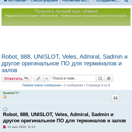
П
На главную
Список форумов
Российская Ассоциация Развития Игорного Бизнеса
Сотрудничество/Услуги
о
Получить лучший курс обмена
и
Надежный мониторинг обменников
Реферальная программа для веб-мастеров
с
к
Robot, 888, UNISLOT, Veles, Admiral, Sadmin и
другое оригинальное ПО для терминалов и
залов
Поиск
Расширен
Ответить
Первое новое сообщение
• 1 сообщение • Страница
1
из
1
SlotInfo777
Robot, 888, UNISLOT, Veles, Admiral, Sadmin и
другое оригинальное ПО для терминалов и залов
Н
01 июн 2026, 11:12
е