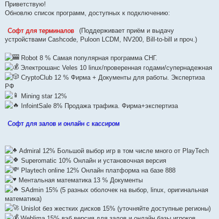
п
Приветствую!
р
Обновлю список программ, доступных к подключению:
о
ч
и
Софт для терминалов
(Поддерживает приём и выдачу
т
а
устройствами Cashcode, Puloon LCDM, NV200, Bill-to-bill и проч.)
н
н
о
Robot 8 % Самая популярная программа СНГ.
е
Электрошанс Veles 10 linux/проверенная годами/супернадежная
с
о
CryptoClub 12 % Фирма + Документы для работы. Экспертиза
о
б
РФ
щ
Mining star 12%
е
н
InfointSale 8% Продажа трафика. Фирма+экспертиза
и
е
Софт для залов и онлайн с кассиром
Admiral 12% Большой выбор игр в том числе много от PlayTech
Superomatic 10% Онлайн и установочная версия
Playtech online 12% Онлайн платформа на базе 888
Ментальная математика 13 % Документы
SAdmin 15% (5 разных оболочек на выбор, linux, оригинальная
математика)
Unislot без жестких дисков 15% (уточняйте доступные регионы)
Weblima 15% вэб версия для залов и онлайн базы игроков