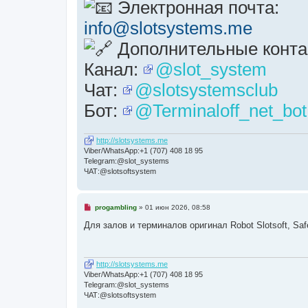
Электронная почта:
info@slotsystems.me
Дополнительные конта
Канал:
@slot_system
Чат:
@slotsystemsclub
Бот:
@Terminaloff_net_bot
http://slotsystems.me
Viber/WhatsApp:+1 (707) 408 18 95
Telegram:@slot_systems
ЧАТ:@slotsoftsystem
Н
progambling
»
01 июн 2026, 08:58
е
п
Для залов и терминалов оригинал Robot Slotsoft, Saf
р
о
ч
и
http://slotsystems.me
т
а
Viber/WhatsApp:+1 (707) 408 18 95
н
Telegram:@slot_systems
н
ЧАТ:@slotsoftsystem
о
е