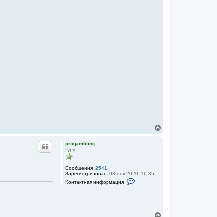
В
е
р
progambling
н
Гуру
у
т
ь
Сообщения:
2541
Зарегистрирован:
03 ноя 2020, 16:35
с
К
я
Контактная информация:
о
к
н
н
т
а
а
к
ч
т
В
а