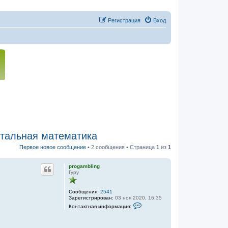
Регистрация
Вход
ентальная математика
Первое новое сообщение
• 2 сообщения • Страница
1
из
1
progambling
Гуру
Сообщения:
2541
Зарегистрирован:
03 ноя 2020, 16:35
К
Контактная информация:
о
н
т
а