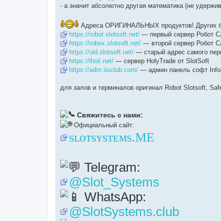
- а значит абсолютно другая математика (не удержив
Адреса ОРИГИНАЛЬНЫХ продуктов! Других б
https://robot.slotsoft.net/
— первый сервер Робот С
https://robox.slotsoft.net/
— второй сервер Робот Сл
https://old.slotsoft.net/
— старый адрес самого перв
https://iholi.net/
— сервер HolyTrade от SlotSoft
https://adm.iisclub.com/
— админ панель софт Infoi
для залов и терминалов оригинал Robot Slotsoft, Saf
Свяжитесь с нами:
Официальный сайт:
sʟᴏᴛsʏsᴛᴇᴍs.ME
Telegram:
@Slot_Systems
WhatsApp:
@SlotSystems.club