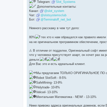
ч
Telegram:
Slot_Systems
и
Дополнительные контакты:
т
а
Канал:
@slot_system
н
Чат:
@slotsystemsclub
н
о
Бот:
@Terminaloff_net_bot
е
с
о
Немного расскажу в чем тут дело:
о
б
щ
80%
тех кто к нам обращался как правило имели 
е
н
на не оригинальном программном обеспечении, прос
и
е
⚠ В отличии от подделки, Оригинальный софт имеет 
что у человека присутствует азарт, он хочет раз за
деньги.
Для Вас это и есть идеальный клиент.
Мы предлагаем ТОЛЬКО ОРИГИНАЛЬНОЕ ПО от ра
Robot SlotSoft - 8-5%
SafeMining- 13-9%
Holytrade- 10-8%
Veksel- 13-10%
Ментальная Математика - NEW! - 13-10%
Ниже привожу адреса оригинальных доменов, если В