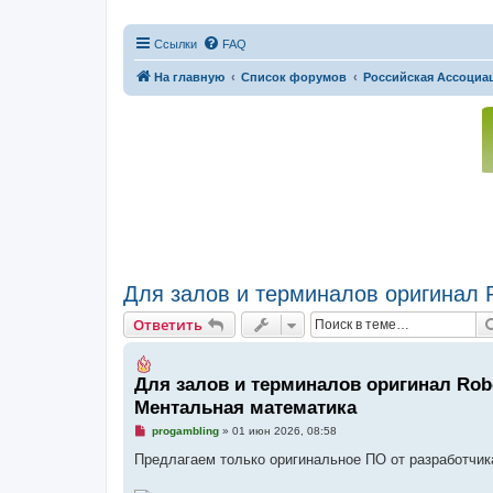
Ссылки
FAQ
На главную
Список форумов
Российская Ассоциац
Для залов и терминалов оригинал Ro
Ответить
Для залов и терминалов оригинал Robot 
Ментальная математика
Н
progambling
»
01 июн 2026, 08:58
е
п
Предлагаем только оригинальное ПО от разработчика.
р
о