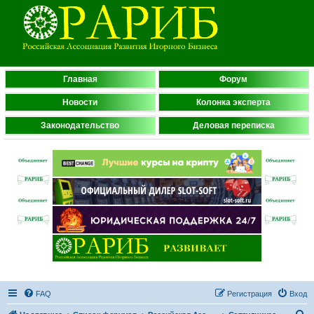
Главная
Форум
Новости
Колонка эксперта
Законодательство
Деловая переписка
FAQ
Регистрация
Вход