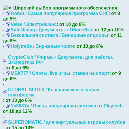
Широкий выбор программного обеспечения:
-
Robot / Самая популярная программа СНГ
: от 8
до 5%
-
Veles / Электрошанс
: от 10 до 8%
-
SafeMining / Документы + Обособка
: от 12 до 10%
-
Вексельная система / Бинарные опционы
: от 11
до 8%
-
Holytrade / Биржевые торги
: от 10 до 8%
-
CryptoClub / Фирма + Документы для работы.
Экспертиза РФ
: от 8 до 6%
-
МБК777 / Слоты, live игры, ставки на спорт
: от 9
до 6%
-
GLOBAL SLOTS / Классическая игровая
платформа
: от 10 до 6%
-
Ya888Ya / Очень популярная система от Playtech
:
от 18 до 12%
-
SUPEROMATIC / для виртуальных игровых клубов
: от 15 до 10%