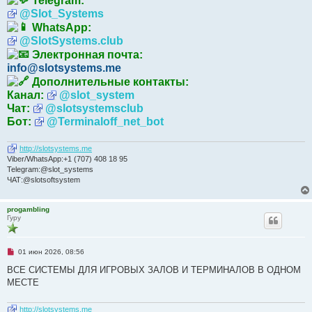
Telegram:
@Slot_Systems
WhatsApp:
@SlotSystems.club
Электронная почта:
info@slotsystems.me
Дополнительные контакты:
Канал:
@slot_system
Чат:
@slotsystemsclub
Бот:
@Terminaloff_net_bot
http://slotsystems.me
Viber/WhatsApp:+1 (707) 408 18 95
Telegram:@slot_systems
ЧАТ:@slotsoftsystem
progambling
Гуру
Н
01 июн 2026, 08:56
е
п
ВСЕ СИСТЕМЫ ДЛЯ ИГРОВЫХ ЗАЛОВ И ТЕРМИНАЛОВ В ОДНОМ
р
МЕСТЕ
о
ч
и
http://slotsystems.me
т