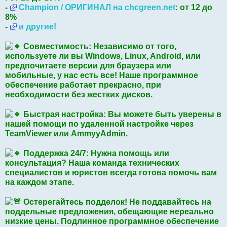
-
Champion / ОРИГИНАЛ на chcgreen.net
: от 12 до
8%
-
и другие!
Совместимость:
Независимо от того,
используете ли вы Windows, Linux, Android, или
предпочитаете версии для браузера или
мобильные, у нас есть все! Наше программное
обеспечение работает прекрасно, при
необходимости без жестких дисков.
Быстрая настройка:
Вы можете быть уверены в
нашей помощи по удаленной настройке через
TeamViewer или AmmyyAdmin.
Поддержка 24/7:
Нужна помощь или
консультация? Наша команда технических
специалистов и юристов всегда готова помочь вам
на каждом этапе.
Остерегайтесь подделок!
Не поддавайтесь на
поддельные предложения, обещающие нереально
низкие цены. Подлинное программное обеспечение