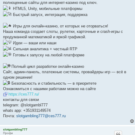
ч
полноценные сайты для интернет-казино под ключ.
и
HTML5, Unity, мобильные платформы
т
а
Быстрый запуск, интеграция, поддержка
н
н
о
Игры для онлайн-казино, от которых не оторваться!
е
с
Наша команда создает слоты, рулетки, карточные и crash-игры с
о
продуманной математикой и яркой графикой.
о
б
Идеи — ваши или наши
щ
е
Сильная аналитика + честный RTP
н
Готовы к запуску на любой платформе
и
е
Полный цикл разработки онлайн-казино
Сайт, админ-панель, платежные системы, провайдеры игр — всё в
одном решении!
Безопасность и стабильность — в приоритете
Ознакомиться с нашими работами можно на сайте
https://ces777.ru/
контакты для связи
telegram: @slotgambl777
whats app: +351931149574
Почта:
slotgambling777@ces777.ru
slotgambling777
Профи