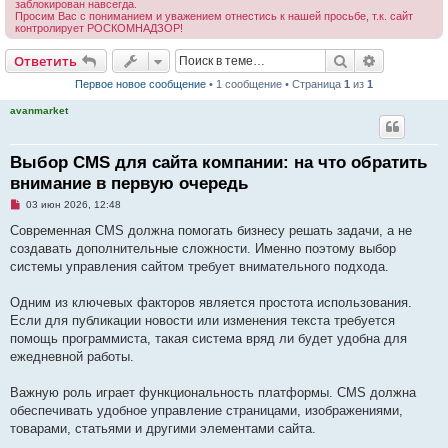
заблокирован навсегда.
Просим Вас с пониманием и уважением отнестись к нашей просьбе, т.к. сайт
контролирует РОСКОМНАДЗОР!
Поиск
Расширен
Ответить
Первое новое сообщение
• 1 сообщение • Страница
1
из
1
avanmarket
Выбор CMS для сайта компании: на что обратить
внимание в первую очередь
Н
03 июн 2026, 12:48
е
п
Современная CMS должна помогать бизнесу решать задачи, а не
р
создавать дополнительные сложности. Именно поэтому выбор
о
ч
системы управления сайтом требует внимательного подхода.
и
т
а
Одним из ключевых факторов является простота использования.
н
Если для публикации новости или изменения текста требуется
н
о
помощь программиста, такая система вряд ли будет удобна для
е
ежедневной работы.
с
о
о
Важную роль играет функциональность платформы. CMS должна
б
щ
обеспечивать удобное управление страницами, изображениями,
е
товарами, статьями и другими элементами сайта.
н
и