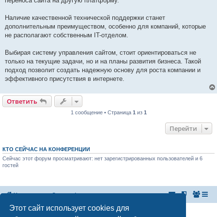
переноса сайта на другую платформу.
Наличие качественной технической поддержки станет
дополнительным преимуществом, особенно для компаний, которые
не располагают собственным IT-отделом.
Выбирая систему управления сайтом, стоит ориентироваться не
только на текущие задачи, но и на планы развития бизнеса. Такой
подход позволит создать надежную основу для роста компании и
эффективного присутствия в интернете.
Ответить
1 сообщение • Страница
1
из
1
Перейти
КТО СЕЙЧАС НА КОНФЕРЕНЦИИ
Сейчас этот форум просматривают: нет зарегистрированных пользователей и 6
гостей
На главную
Список форумов
Этот сайт использует cookies для
Российская Ассоциация Развития Игорного Бизнеса
Эл. почта:
admin@rarib.ru
office@rarib.ru