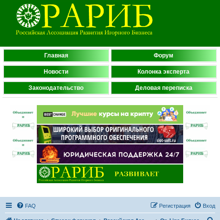
Главная
Форум
Новости
Колонка эксперта
Законодательство
Деловая переписка
FAQ
Регистрация
Вход