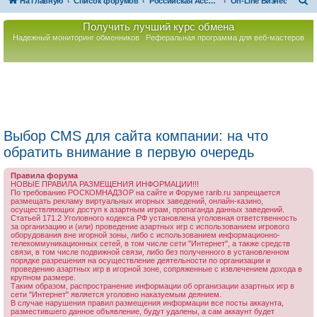
П
На главную
Список форумов
Российская Ассоциация Развития Игорного Бизнеса
On-Line Бизнес
о
Получить лучший курс обмена
и
Надежный мониторинг обменников
Реферальная программа для веб-мастеров
с
к
Выбор CMS для сайта компании: на что
обратить внимание в первую очередь
Правила форума
НОВЫЕ ПРАВИЛА РАЗМЕЩЕНИЯ ИНФОРМАЦИИ!!!
По требованию РОСКОМНАДЗОР на сайте и Форуме rarib.ru запрещается
размещать рекламу виртуальных игорных заведений, онлайн-казино,
осуществляющих доступ к азартным играм, пропаганда данных заведений.
Статьей 171.2 Уголовного кодекса РФ установлена уголовная ответственность
за организацию и (или) проведение азартных игр с использованием игрового
оборудования вне игорной зоны, либо с использованием информационно-
телекоммуникационных сетей, в том числе сети "Интернет", а также средств
связи, в том числе подвижной связи, либо без полученного в установленном
порядке разрешения на осуществление деятельности по организации и
проведению азартных игр в игорной зоне, сопряженные с извлечением дохода в
крупном размере.
Таким образом, распространение информации об организации азартных игр в
сети "Интернет" является уголовно наказуемым деянием.
В случае нарушения правил размещения информации все посты аккаунта,
разместившего данное объявление, будут удалены, а сам аккаунт будет