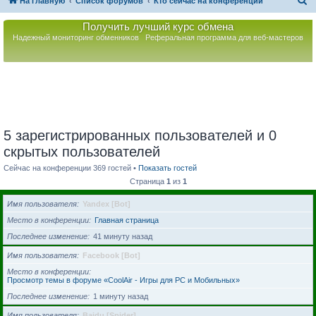
П
На главную
Список форумов
Кто сейчас на конференции
о
Получить лучший курс обмена
и
Надежный мониторинг обменников
Реферальная программа для веб-мастеров
с
к
5 зарегистрированных пользователей и 0
скрытых пользователей
Сейчас на конференции 369 гостей •
Показать гостей
Страница
1
из
1
Имя пользователя
Yandex [Bot]
Место в конференции
Главная страница
Последнее изменение
41 минуту назад
Имя пользователя
Facebook [Bot]
Место в конференции
Просмотр темы в форуме «CoolAir - Игры для PC и Мобильных»
Последнее изменение
1 минуту назад
Имя пользователя
Baidu [Spider]