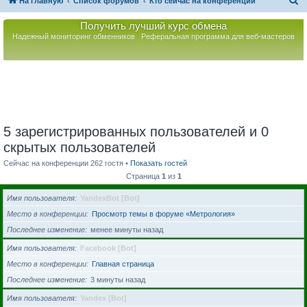
П
На главную
Список форумов
Кто сейчас на конференции
о
Получить лучший курс обмена
и
Надежный мониторинг обменников
Реферальная программа для веб-мастеров
с
к
5 зарегистрированных пользователей и 0
скрытых пользователей
Сейчас на конференции 262 гостя •
Показать гостей
Страница
1
из
1
Имя пользователя
YandexBot [Bot]
Место в конференции
Просмотр темы в форуме «Метрология»
Последнее изменение
менее минуты назад
Имя пользователя
Facebook [Bot]
Место в конференции
Главная страница
Последнее изменение
3 минуты назад
Имя пользователя
Yandex [Bot]