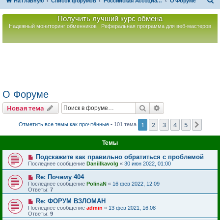
П
На главную
Список форумов
Российская Ассоциация Развития Игорного Бизнеса
О Форуме
о
Получить лучший курс обмена
и
Надежный мониторинг обменников
Реферальная программа для веб-мастеров
с
к
О Форуме
Поиск
Расширенный пои
Новая тема
1
2
3
4
5
След
Отметить все темы как прочтённые
• 101 тема
Темы
Подскажите как правильно обратиться с проблемой
Последнее сообщение
Daniilkavolg
«
30 июн 2022, 01:00
Re: Почему 404
Последнее сообщение
PolinaN
«
16 фев 2022, 12:09
Ответы:
7
Re: ФОРУМ ВЗЛОМАН
Последнее сообщение
admin
«
13 фев 2021, 16:08
Ответы:
9