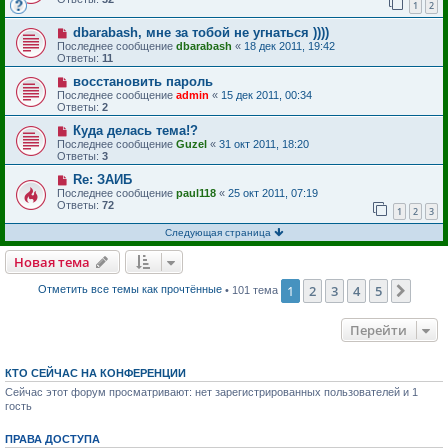
1
2
dbarabash, мне за тобой не угнаться ))))
Последнее сообщение
dbarabash
«
18 дек 2011, 19:42
Ответы:
11
восстановить пароль
Последнее сообщение
admin
«
15 дек 2011, 00:34
Ответы:
2
Куда делась тема!?
Последнее сообщение
Guzel
«
31 окт 2011, 18:20
Ответы:
3
Re: ЗАИБ
Последнее сообщение
paul118
«
25 окт 2011, 07:19
Ответы:
72
1
2
3
Следующая страница
Новая тема
1
2
3
4
5
След
Отметить все темы как прочтённые
• 101 тема
Перейти
КТО СЕЙЧАС НА КОНФЕРЕНЦИИ
Сейчас этот форум просматривают: нет зарегистрированных пользователей и 1
гость
ПРАВА ДОСТУПА