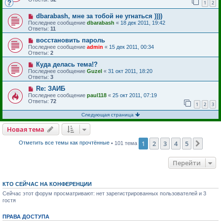
1
2
dbarabash, мне за тобой не угнаться ))))
Последнее сообщение
dbarabash
«
18 дек 2011, 19:42
Ответы:
11
восстановить пароль
Последнее сообщение
admin
«
15 дек 2011, 00:34
Ответы:
2
Куда делась тема!?
Последнее сообщение
Guzel
«
31 окт 2011, 18:20
Ответы:
3
Re: ЗАИБ
Последнее сообщение
paul118
«
25 окт 2011, 07:19
Ответы:
72
1
2
3
Следующая страница
Новая тема
1
2
3
4
5
След
Отметить все темы как прочтённые
• 101 тема
Перейти
КТО СЕЙЧАС НА КОНФЕРЕНЦИИ
Сейчас этот форум просматривают: нет зарегистрированных пользователей и 3
гостя
ПРАВА ДОСТУПА