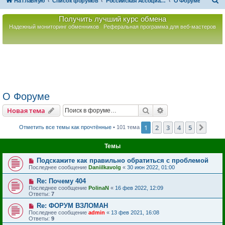
П
На главную
Список форумов
Российская Ассоциация Развития Игорного Бизнеса
О Форуме
о
Получить лучший курс обмена
и
Надежный мониторинг обменников
Реферальная программа для веб-мастеров
с
к
О Форуме
Поиск
Расширенный пои
Новая тема
1
2
3
4
5
След
Отметить все темы как прочтённые
• 101 тема
Темы
Подскажите как правильно обратиться с проблемой
Последнее сообщение
Daniilkavolg
«
30 июн 2022, 01:00
Re: Почему 404
Последнее сообщение
PolinaN
«
16 фев 2022, 12:09
Ответы:
7
Re: ФОРУМ ВЗЛОМАН
Последнее сообщение
admin
«
13 фев 2021, 16:08
Ответы:
9