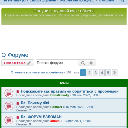
П
На главную
Список форумов
Российская Ассоциация Развития Игорного Бизнеса
О Форуме
о
Получить лучший курс обмена
и
Надежный мониторинг обменников
Реферальная программа для веб-мастеров
с
к
О Форуме
Поиск
Расширенный пои
Новая тема
1
2
3
4
5
След
Отметить все темы как прочтённые
• 101 тема
Темы
Подскажите как правильно обратиться с проблемой
Последнее сообщение
Daniilkavolg
«
30 июн 2022, 01:00
Re: Почему 404
Последнее сообщение
PolinaN
«
16 фев 2022, 12:09
Ответы:
7
Re: ФОРУМ ВЗЛОМАН
Последнее сообщение
admin
«
13 фев 2021, 16:08
Ответы:
9