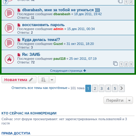
1
2
dbarabash, мне за тобой не угнаться ))))
Последнее сообщение
dbarabash
«
18 дек 2011, 19:42
Ответы:
11
восстановить пароль
Последнее сообщение
admin
«
15 дек 2011, 00:34
Ответы:
2
Куда делась тема!?
Последнее сообщение
Guzel
«
31 окт 2011, 18:20
Ответы:
3
Re: ЗАИБ
Последнее сообщение
paul118
«
25 окт 2011, 07:19
Ответы:
72
1
2
3
Следующая страница
Новая тема
1
2
3
4
5
След
Отметить все темы как прочтённые
• 101 тема
Перейти
КТО СЕЙЧАС НА КОНФЕРЕНЦИИ
Сейчас этот форум просматривают: нет зарегистрированных пользователей и 3
гостя
ПРАВА ДОСТУПА