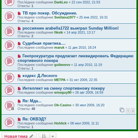
Последнее сообщение
DarkLeo
«
22 сен 2022, 21:53
Ответы:
1
ТВ про покер. Обсуждение.
Последнее сообщение
Svetlana1977
«
25 янв 2022, 16:31
Ответы:
4
россиянин arabella1722 выиграл Sunday Million!
Последнее сообщение
fiksik
«
14 апр 2021, 13:17
Ответы:
2
Судебная практика....
Последнее сообщение
maruk
«
11 дек 2010, 18:24
Генпрокуратура предлагает ликвидировать Федерацию
спортивного покера
Последнее сообщение
guliwerov
«
11 апр 2010, 11:19
Ответы:
1
кодекс Д.Лесного
Последнее сообщение
МЕТРА
«
31 окт 2009, 22:35
Интеллект на смену спортивному покеру
Последнее сообщение
wiseguy90
«
26 авг 2009, 16:59
Re: Мда...
Последнее сообщение
Ok-Casino
«
30 июл 2009, 16:20
Ответы:
48
1
2
Re: ОКВЭД?
Последнее сообщение
Hohlick
«
08 июл 2009, 11:11
Ответы:
1
Новая тема