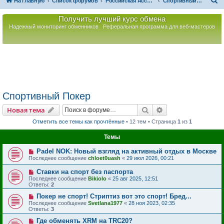
П
На главную
Список форумов
Российская Ассоциация Развития Игорного Бизнеса
Спортивный Покер
о
Получить лучший курс обмена
и
Надежный мониторинг обменников
Реферальная программа для веб-мастеров
с
к
Спортивный Покер
Поиск
Расширенный пои
Новая тема
Отметить все темы как прочтённые
• 12 тем • Страница
1
из
1
Темы
Padel NOK: Новый взгляд на активный отдых в Москве
Последнее сообщение
chloet0uash
«
29 июл 2026, 00:21
Ставки на спорт без паспорта
Последнее сообщение
Bikiolo
«
25 авг 2025, 12:51
Ответы:
2
Покер не спорт! Стриптиз вот это спорт! Бред...
Последнее сообщение
Svetlana1977
«
28 ноя 2023, 02:35
Ответы:
3
Где обменять XRM на TRC20?