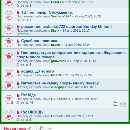
Последнее сообщение
DarkLeo
«
22 сен 2022, 21:53
Ответы:
1
ТВ про покер. Обсуждение.
Последнее сообщение
Svetlana1977
«
25 янв 2022, 16:31
Ответы:
4
россиянин arabella1722 выиграл Sunday Million!
Последнее сообщение
fiksik
«
14 апр 2021, 13:17
Ответы:
2
Судебная практика....
Последнее сообщение
maruk
«
11 дек 2010, 18:24
Генпрокуратура предлагает ликвидировать Федерацию
спортивного покера
Последнее сообщение
guliwerov
«
11 апр 2010, 11:19
Ответы:
1
кодекс Д.Лесного
Последнее сообщение
МЕТРА
«
31 окт 2009, 22:35
Интеллект на смену спортивному покеру
Последнее сообщение
wiseguy90
«
26 авг 2009, 16:59
Re: Мда...
Последнее сообщение
Ok-Casino
«
30 июл 2009, 16:20
Ответы:
48
1
2
Re: ОКВЭД?
Последнее сообщение
Hohlick
«
08 июл 2009, 11:11
Ответы:
1
Новая тема