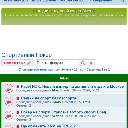
П
На главную
Список форумов
Российская Ассоциация Развития Игорного Бизнеса
Спортивный Покер
о
Получить лучший курс обмена
и
Надежный мониторинг обменников
Реферальная программа для веб-мастеров
с
к
Спортивный Покер
Поиск
Расширенный пои
Новая тема
Отметить все темы как прочтённые
• 12 тем • Страница
1
из
1
Темы
Padel NOK: Новый взгляд на активный отдых в Москве
Последнее сообщение
chloet0uash
«
29 июл 2026, 00:21
Ставки на спорт без паспорта
Последнее сообщение
Bikiolo
«
25 авг 2025, 12:51
Ответы:
2
Покер не спорт! Стриптиз вот это спорт! Бред...
Последнее сообщение
Svetlana1977
«
28 ноя 2023, 02:35
Ответы:
3
Где обменять XRM на TRC20?