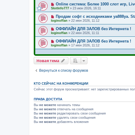
Online система: Более 1000 слот игр, Live
SlotInfo777
»
23 июн 2026, 16:11
Продам софт с исходниками ya888ya. St
loginoffan
»
22 июн 2026, 11:12
ОФФЛАЙН ДЛЯ ЗАЛОВ без Интернета !
loginoffan
»
22 июн 2026, 11:11
ОФФЛАЙН ДЛЯ ЗАЛОВ без Интернета !
loginoffan
»
17 июн 2026, 11:12
Новая тема
Вернуться к списку форумов
КТО СЕЙЧАС НА КОНФЕРЕНЦИИ
Сейчас этот форум просматривают: нет зарегистрированных пол
ПРАВА ДОСТУПА
Вы
не можете
начинать темы
Вы
не можете
отвечать на сообщения
Вы
не можете
редактировать свои сообщения
Вы
не можете
удалять свои сообщения
Вы
не можете
добавлять вложения