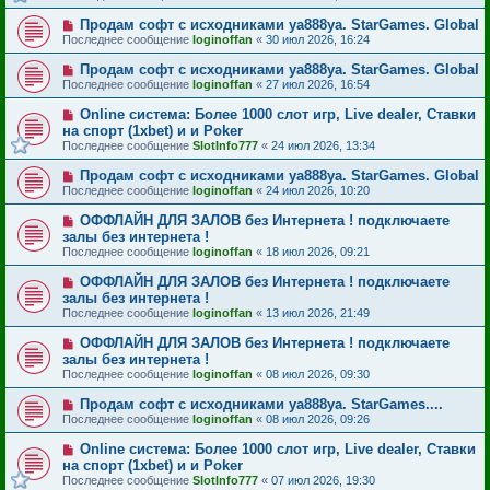
Продам софт с исходниками ya888ya. StarGames. Global
Последнее сообщение
loginoffan
«
30 июл 2026, 16:24
Продам софт с исходниками ya888ya. StarGames. Global
Последнее сообщение
loginoffan
«
27 июл 2026, 16:54
Online система: Более 1000 слот игр, Live dealer, Ставки
на спорт (1хbet) и и Poker
Последнее сообщение
SlotInfo777
«
24 июл 2026, 13:34
Продам софт с исходниками ya888ya. StarGames. Global
Последнее сообщение
loginoffan
«
24 июл 2026, 10:20
ОФФЛАЙН ДЛЯ ЗАЛОВ без Интернета ! подключаете
залы без интернета !
Последнее сообщение
loginoffan
«
18 июл 2026, 09:21
ОФФЛАЙН ДЛЯ ЗАЛОВ без Интернета ! подключаете
залы без интернета !
Последнее сообщение
loginoffan
«
13 июл 2026, 21:49
ОФФЛАЙН ДЛЯ ЗАЛОВ без Интернета ! подключаете
залы без интернета !
Последнее сообщение
loginoffan
«
08 июл 2026, 09:30
Продам софт с исходниками ya888ya. StarGames....
Последнее сообщение
loginoffan
«
08 июл 2026, 09:26
Online система: Более 1000 слот игр, Live dealer, Ставки
на спорт (1хbet) и и Poker
Последнее сообщение
SlotInfo777
«
07 июл 2026, 19:30