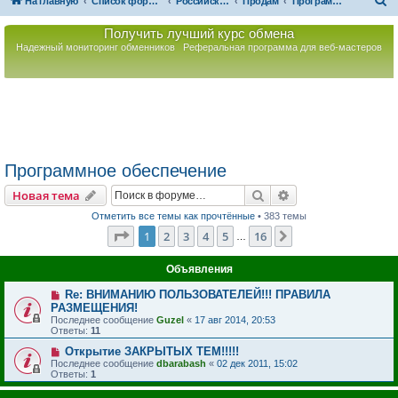
П
На главную
Список форумов
Российская Ассоциация Развития Игорного Бизнеса
Продам
Программное обеспечение
о
Получить лучший курс обмена
и
Надежный мониторинг обменников
Реферальная программа для веб-мастеров
с
к
Программное обеспечение
Поиск
Расширенный пои
Новая тема
Отметить все темы как прочтённые
• 383 темы
Страница
1
из
16
1
2
3
4
5
16
След.
…
Объявления
Re: ВНИМАНИЮ ПОЛЬЗОВАТЕЛЕЙ!!! ПРАВИЛА
РАЗМЕЩЕНИЯ!
Последнее сообщение
Guzel
«
17 авг 2014, 20:53
Ответы:
11
Открытие ЗАКРЫТЫХ ТЕМ!!!!!
Последнее сообщение
dbarabash
«
02 дек 2011, 15:02
Ответы:
1