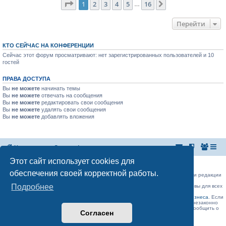
Страница
1
из
16
1
2
3
4
5
16
След.
…
Перейти
КТО СЕЙЧАС НА КОНФЕРЕНЦИИ
Сейчас этот форум просматривают: нет зарегистрированных пользователей и 10
гостей
ПРАВА ДОСТУПА
Вы
не можете
начинать темы
Вы
не можете
отвечать на сообщения
Вы
не можете
редактировать свои сообщения
Вы
не можете
удалять свои сообщения
Вы
не можете
добавлять вложения
На главную
Список форумов
Этот сайт использует cookies для
Российская Ассоциация Развития Игорного Бизнеса
Эл. почта:
admin@rarib.ru
office@rarib.ru
обеспечения своей корректной работы.
использование материалов сайта возможно только при письменном согласии редакции
RARIB.RU
Подробнее
На нашем портале правила размещения объявлений и информации одинаковы для всех
пользователей, в соответствии с соблюдением правил Форума!,
за исключением блока Форума:
Официальные форумы деятелей игорного бизнеса
. Если
Вы считаете, что ваше объявление было удалено нашими модераторами незаконно
(а объявление было размещено без нарушений правил Форума) , просьба сообщить о
Согласен
данном факте на
admin@rarib.ru
office@rarib.ru