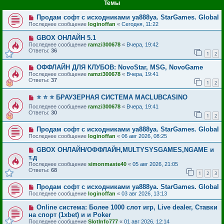
Темы
Продам софт с исходниками ya888ya. StarGames. Global
Последнее сообщение
loginoffan
«
Сегодня, 11:22
GBOX ОНЛАЙН 5.1
Последнее сообщение
ramzi300678
«
Вчера, 19:42
Ответы:
36
1
2
ОФФЛАЙН ДЛЯ КЛУБОВ: NovoStar, MSG, NovoGame
Последнее сообщение
ramzi300678
«
Вчера, 19:41
Ответы:
37
1
2
⭐️ ⭐️ ⭐️ БРАУЗЕРНАЯ СИСТЕМА MACLUBCASINO
Последнее сообщение
ramzi300678
«
Вчера, 19:41
Ответы:
30
1
2
Продам софт с исходниками ya888ya. StarGames. Global
Последнее сообщение
loginoffan
«
06 авг 2026, 08:25
GBOX ОНЛАЙН/ОФФЛАЙН,MULTYSYSGAMES,NGAME и
т.д
Последнее сообщение
simonmaste40
«
05 авг 2026, 21:05
Ответы:
68
1
2
3
Продам софт с исходниками ya888ya. StarGames. Global
Последнее сообщение
loginoffan
«
03 авг 2026, 13:13
Online система: Более 1000 слот игр, Live dealer, Ставки
на спорт (1хbet) и и Poker
Последнее сообщение
SlotInfo777
«
01 авг 2026, 12:14