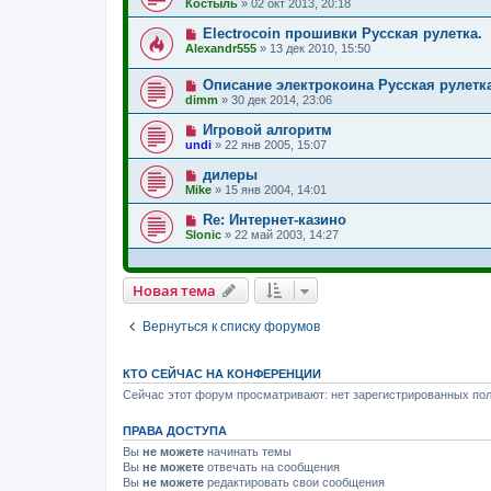
Костыль
»
02 окт 2013, 20:18
Electrocoin прошивки Русская рулетка.
Alexandr555
»
13 дек 2010, 15:50
Описание электрокоина Русская рулетк
dimm
»
30 дек 2014, 23:06
Игровой алгоритм
undi
»
22 янв 2005, 15:07
дилеры
Mike
»
15 янв 2004, 14:01
Re: Интернет-казино
Slonic
»
22 май 2003, 14:27
Новая тема
Вернуться к списку форумов
КТО СЕЙЧАС НА КОНФЕРЕНЦИИ
Сейчас этот форум просматривают: нет зарегистрированных пол
ПРАВА ДОСТУПА
Вы
не можете
начинать темы
Вы
не можете
отвечать на сообщения
Вы
не можете
редактировать свои сообщения