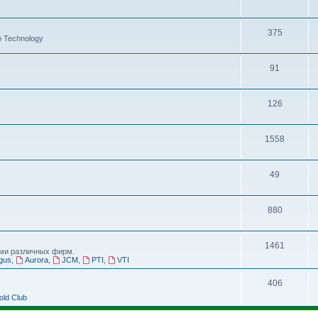
375
 Technology
91
126
1558
49
880
1461
ми различных фирм.
gus
,
Aurora
,
JCM
,
PTI
,
VTI
406
old Club