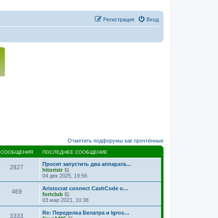
Регистрация
Вход
Отметить подфорумы как прочтённые
СООБЩЕНИЯ
ПОСЛЕДНЕЕ СООБЩЕНИЕ
Просят запустить два аппарата…
2827
П
hitoristr
е
04 дек 2025, 19:56
р
е
Aristocrat connect CashCode o…
469
й
П
fortclub
т
е
03 мар 2021, 10:38
и
р
к
е
Re: Переделка Белатра и Igros…
3333
п
й