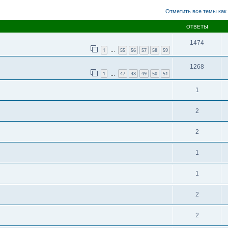
асширенный поиск
Отметить все темы как
ОТВЕТЫ
1474
1
55
56
57
58
59
…
1268
1
47
48
49
50
51
…
1
2
2
1
1
2
2