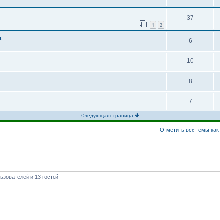
37
1
2
а
6
10
8
7
Следующая страница
Отметить все темы как
ьзователей и 13 гостей