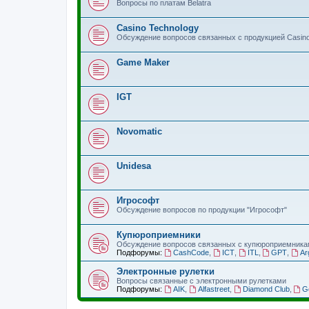
Вопросы по платам Belatra
Casino Technology
Обсуждение вопросов связанных с продукцией Casino
Game Maker
IGT
Novomatic
Unidesa
Игрософт
Обсуждение вопросов по продукции "Игрософт"
Купюроприемники
Обсуждение вопросов связанных с купюроприемника
Подфорумы:
CashCode
,
ICT
,
ITL
,
GPT
,
Ar
Электронные рулетки
Вопросы связанные с электронными рулетками
Подфорумы:
AIK
,
Alfastreet
,
Diamond Club
,
G