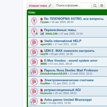
Поиск
Р
Новая тема
ТЕМЫ
Re: ПЛАТФОРМА ASTRO, все вопросы.
Грумм
»
16 авг 2004, 08:44
Перенесённые темы.
ANALGIN
»
07 апр 2005, 23:24
Stella international HELP
agent161
»
17 ноя 2021, 13:56
UDN E -MAX помогите настроить
serj78
»
09 дек 2022, 16:38
E-Max Voodoo - sound system error
WIRE
»
07 сен 2021, 08:10
Пароль Nova Desitec Mad Professor
DenisArchipovSA103
»
13 май 2024, 18:31
Электромеханические счетчики
KeyMan
»
01 дек 2003, 11:49
ретрансляционный AGI
Humorist
»
25 окт 2004, 08:52
Astra games limited Mississippi
Sval
»
24 апр 2022, 15:50