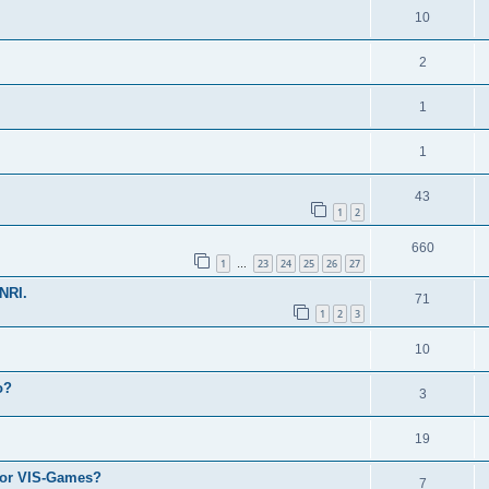
10
2
1
1
43
1
2
660
1
23
24
25
26
27
…
NRI.
71
1
2
3
10
о?
3
19
tor VIS-Games?
7