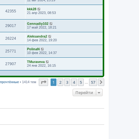
12 авг 2024, 23:29
kkk28
42355
21 апр 2023, 08:53
Gennadiy102
29017
17 май 2022, 18:21
Aleksandra2
26224
14 фев 2022, 19:20
PolinaN
25771
10 фев 2022, 14:37
TMuraveva
27907
24 янв 2022, 16:15
Страница
1
из
57
1
2
3
4
5
57
След.
 прочтённые
• 1414 тем
…
Перейти