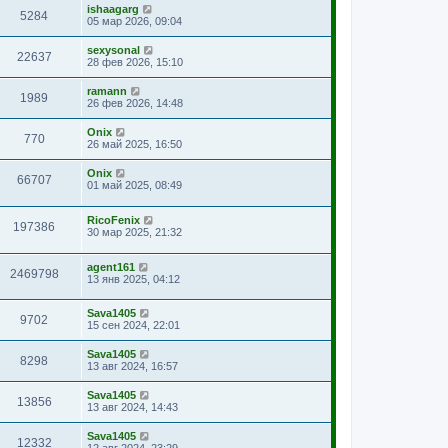
ishaagarg
5284
05 мар 2026, 09:04
sexysonal
22637
28 фев 2026, 15:10
ramann
1989
26 фев 2026, 14:48
Onix
770
26 май 2025, 16:50
Onix
66707
01 май 2025, 08:49
RicoFenix
197386
30 мар 2025, 21:32
agent161
2469798
13 янв 2025, 04:12
Sava1405
9702
15 сен 2024, 22:01
Sava1405
8298
13 авг 2024, 16:57
Sava1405
13856
13 авг 2024, 14:43
Sava1405
12332