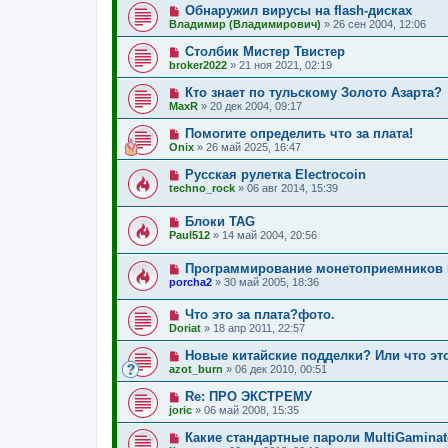
Обнаружил вирусы на flash-дисках
Владимир (Владимирович)
»
26 сен 2004, 12:06
Столбик Мистер Твистер
broker2022
»
21 ноя 2021, 02:19
Кто знает по тульскому Золото Азарта?
MaxR
»
20 дек 2004, 09:17
Помогите определить что за плата!
Onix
»
26 май 2025, 16:47
Русская рулетка Electrocoin
techno_rock
»
06 авг 2014, 15:39
Блоки TAG
Paul512
»
14 май 2004, 20:56
Программирование монетоприемников 
porcha2
»
30 май 2005, 18:36
Что это за плата?фото.
Doriat
»
18 апр 2011, 22:57
Новые китайские подделки? Или что эт
azot_burn
»
06 дек 2010, 00:51
Re: ПРО ЭКСТРЕМУ
joric
»
06 май 2008, 15:35
Какие стандартные пароли MultiGamina