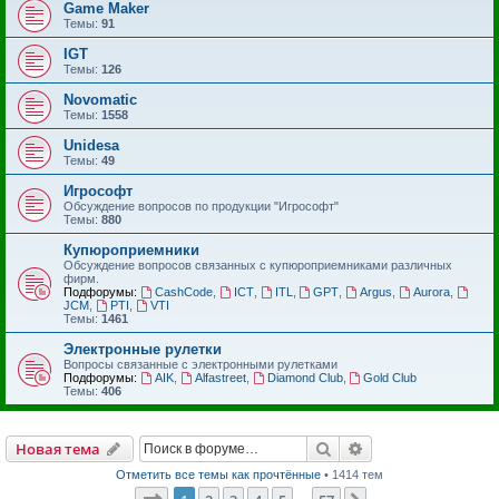
Game Maker
Темы:
91
IGT
Темы:
126
Novomatic
Темы:
1558
Unidesa
Темы:
49
Игрософт
Обсуждение вопросов по продукции "Игрософт"
Темы:
880
Купюроприемники
Обсуждение вопросов связанных с купюроприемниками различных
фирм.
Подфорумы:
CashCode
,
ICT
,
ITL
,
GPT
,
Argus
,
Aurora
,
JCM
,
PTI
,
VTI
Темы:
1461
Электронные рулетки
Вопросы связанные с электронными рулетками
Подфорумы:
AIK
,
Alfastreet
,
Diamond Club
,
Gold Club
Темы:
406
Поиск
Расширенный пои
Новая тема
Отметить все темы как прочтённые
• 1414 тем