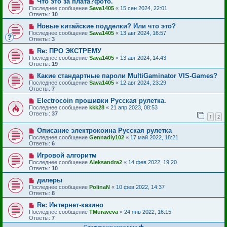
Что это за плата?фото.
Последнее сообщение
Sava1405
«
15 сен 2024, 22:01
Ответы:
10
Новые китайские подделки? Или что это?
Последнее сообщение
Sava1405
«
13 авг 2024, 16:57
Ответы:
3
Re: ПРО ЭКСТРЕМУ
Последнее сообщение
Sava1405
«
13 авг 2024, 14:43
Ответы:
19
Какие стандартные пароли MultiGaminator VIS-Games?
Последнее сообщение
Sava1405
«
12 авг 2024, 23:29
Ответы:
7
Electrocoin прошивки Русская рулетка.
Последнее сообщение
kkk28
«
21 апр 2023, 08:53
Ответы:
37
1
2
Описание электрокоина Русская рулетка
Последнее сообщение
Gennadiy102
«
17 май 2022, 18:21
Ответы:
6
Игровой алгоритм
Последнее сообщение
Aleksandra2
«
14 фев 2022, 19:20
Ответы:
10
дилеры
Последнее сообщение
PolinaN
«
10 фев 2022, 14:37
Ответы:
8
Re: Интернет-казино
Последнее сообщение
TMuraveva
«
24 янв 2022, 16:15
Ответы:
7
Следующая страница