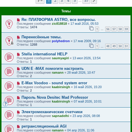
Страница
1
из
57
1
2
3
4
5
57
След.
…
Темы
Re: ПЛАТФОРМА ASTRO, все вопросы.
Последнее сообщение
zic818818
«
17 май 2016, 05:53
Ответы:
1474
1
56
57
58
59
…
Перенесённые темы.
Последнее сообщение
polyhedron
«
17 янв 2009, 09:16
Ответы:
1268
1
48
49
50
51
…
Stella international HELP
Последнее сообщение
saumyagiri
«
13 июл 2026, 13:54
Ответы:
1
UDN E -MAX помогите настроить
Последнее сообщение
ramann
«
28 май 2026, 10:47
Ответы:
2
E-Max Voodoo - sound system error
Последнее сообщение
kaabirsingh
«
16 май 2026, 15:20
Ответы:
2
Пароль Nova Desitec Mad Professor
Последнее сообщение
kaabirsingh
«
07 май 2026, 10:01
Ответы:
1
Электромеханические счетчики
Последнее сообщение
sapnadelhi
«
23 апр 2026, 08:08
Ответы:
1
ретрансляционный AGI
Последнее сообщение
ramann
«
04 апр 2026, 11:06