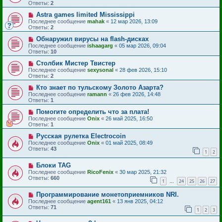
Ответы:
2
Astra games limited Mississippi
Последнее сообщение
mahak
«
12 мар 2026, 13:09
Ответы:
2
Обнаружил вирусы на flash-дисках
Последнее сообщение
ishaagarg
«
05 мар 2026, 09:04
Ответы:
10
Столбик Мистер Твистер
Последнее сообщение
sexysonal
«
28 фев 2026, 15:10
Ответы:
2
Кто знает по тульскому Золото Азарта?
Последнее сообщение
ramann
«
26 фев 2026, 14:48
Ответы:
1
Помогите определить что за плата!
Последнее сообщение
Onix
«
26 май 2025, 16:50
Ответы:
1
Русская рулетка Electrocoin
Последнее сообщение
Onix
«
01 май 2025, 08:49
Ответы:
43
1
2
Блоки TAG
Последнее сообщение
RicoFenix
«
30 мар 2025, 21:32
Ответы:
660
1
24
25
26
27
…
Программирование монетоприемников NRI.
Последнее сообщение
agent161
«
13 янв 2025, 04:12
Ответы:
71
1
2
3