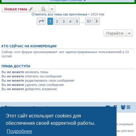
Новая тема
Отметить все темы как прочтённые
• 1414 тем
Страница
1
из
57
1
2
3
4
5
57
След.
…
Перейти
КТО СЕЙЧАС НА КОНФЕРЕНЦИИ
Сейчас этот форум просматривают: нет зарегистрированных пользователей и 13
гостей
ПРАВА ДОСТУПА
Вы
не можете
начинать темы
Вы
не можете
отвечать на сообщения
Вы
не можете
редактировать свои сообщения
Вы
не можете
удалять свои сообщения
Вы
не можете
добавлять вложения
На главную
Список форумов
Этот сайт использует cookies для
Российская Ассоциация Развития Игорного Бизнеса
Эл. почта:
admin@rarib.ru
office@rarib.ru
обеспечения своей корректной работы.
использование материалов сайта возможно только при письменном согласии редакции
RARIB.RU
Подробнее
На нашем портале правила размещения объявлений и информации одинаковы для всех
пользователей, в соответствии с соблюдением правил Форума!,