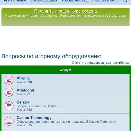
П
На главную
Список форумов
Российская Ассоциация Развития Игорного Бизнеса
Вопросы по игорному оборудованию
о
Получить лучший курс обмена
и
Надежный мониторинг обменников
Реферальная программа для веб-мастеров
с
к
Вопросы по игорному оборудованию
Отметить подфорумы как прочтённые
Форум
Atronic
Темы:
326
Aristocrat
Темы:
72
Belatra
Вопросы по платам Belatra
Темы:
232
Casino Technology
Обсуждение вопросов связанных с продукцией Casino Technology
Темы:
375