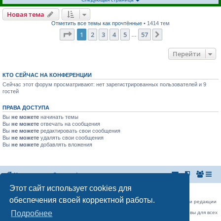
Новая тема
Отметить все темы как прочтённые
• 1414 тем
Страница
1
из
57
1
2
3
4
5
57
След.
…
Перейти
КТО СЕЙЧАС НА КОНФЕРЕНЦИИ
Сейчас этот форум просматривают: нет зарегистрированных пользователей и 9
гостей
ПРАВА ДОСТУПА
Вы
не можете
начинать темы
Вы
не можете
отвечать на сообщения
Вы
не можете
редактировать свои сообщения
Вы
не можете
удалять свои сообщения
Вы
не можете
добавлять вложения
На главную
Список форумов
Этот сайт использует cookies для
Российская Ассоциация Развития Игорного Бизнеса
Эл. почта:
admin@rarib.ru
office@rarib.ru
обеспечения своей корректной работы.
использование материалов сайта возможно только при письменном согласии редакции
RARIB.RU
Подробнее
На нашем портале правила размещения объявлений и информации одинаковы для всех
пользователей, в соответствии с соблюдением правил Форума!,