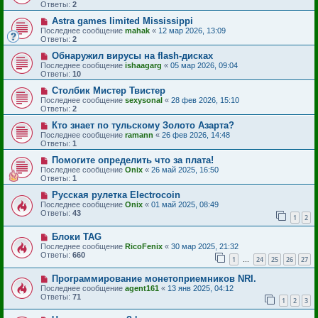
Ответы:
2
Astra games limited Mississippi
Последнее сообщение
mahak
«
12 мар 2026, 13:09
Ответы:
2
Обнаружил вирусы на flash-дисках
Последнее сообщение
ishaagarg
«
05 мар 2026, 09:04
Ответы:
10
Столбик Мистер Твистер
Последнее сообщение
sexysonal
«
28 фев 2026, 15:10
Ответы:
2
Кто знает по тульскому Золото Азарта?
Последнее сообщение
ramann
«
26 фев 2026, 14:48
Ответы:
1
Помогите определить что за плата!
Последнее сообщение
Onix
«
26 май 2025, 16:50
Ответы:
1
Русская рулетка Electrocoin
Последнее сообщение
Onix
«
01 май 2025, 08:49
Ответы:
43
1
2
Блоки TAG
Последнее сообщение
RicoFenix
«
30 мар 2025, 21:32
Ответы:
660
1
24
25
26
27
…
Программирование монетоприемников NRI.
Последнее сообщение
agent161
«
13 янв 2025, 04:12
Ответы:
71
1
2
3