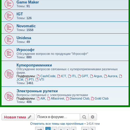
Game Maker
Темы:
91
IGT
Темы:
126
Novomatic
Темы:
1558
Unidesa
Темы:
49
Игрософт
Обсуждение вопросов по продукции "Игрософт"
Темы:
880
Купюроприемники
Обсуждение вопросов связанных с купюроприемниками различных
фирм.
Подфорумы:
CashCode
,
ICT
,
ITL
,
GPT
,
Argus
,
Aurora
,
JCM
,
PTI
,
VTI
Темы:
1461
Электронные рулетки
Вопросы связанные с электронными рулетками
Подфорумы:
AIK
,
Alfastreet
,
Diamond Club
,
Gold Club
Темы:
406
Поиск
Расширенный пои
Новая тема
Отметить все темы как прочтённые
• 1414 тем