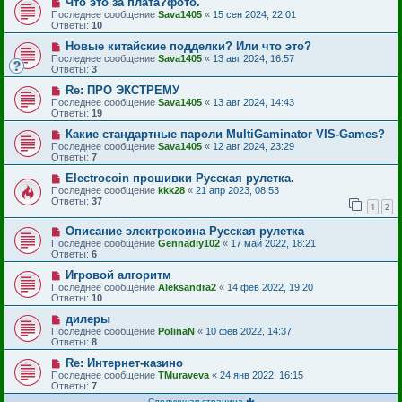
Что это за плата?фото.
Последнее сообщение
Sava1405
«
15 сен 2024, 22:01
Ответы:
10
Новые китайские подделки? Или что это?
Последнее сообщение
Sava1405
«
13 авг 2024, 16:57
Ответы:
3
Re: ПРО ЭКСТРЕМУ
Последнее сообщение
Sava1405
«
13 авг 2024, 14:43
Ответы:
19
Какие стандартные пароли MultiGaminator VIS-Games?
Последнее сообщение
Sava1405
«
12 авг 2024, 23:29
Ответы:
7
Electrocoin прошивки Русская рулетка.
Последнее сообщение
kkk28
«
21 апр 2023, 08:53
Ответы:
37
1
2
Описание электрокоина Русская рулетка
Последнее сообщение
Gennadiy102
«
17 май 2022, 18:21
Ответы:
6
Игровой алгоритм
Последнее сообщение
Aleksandra2
«
14 фев 2022, 19:20
Ответы:
10
дилеры
Последнее сообщение
PolinaN
«
10 фев 2022, 14:37
Ответы:
8
Re: Интернет-казино
Последнее сообщение
TMuraveva
«
24 янв 2022, 16:15
Ответы:
7
Следующая страница