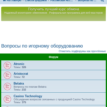
П
На главную
Список форумов
Российская Ассоциация Развития Игорного Бизнеса
Вопросы по игорному оборудованию
о
Получить лучший курс обмена
и
Надежный мониторинг обменников
Реферальная программа для веб-мастеров
с
к
Вопросы по игорному оборудованию
Отметить подфорумы как прочтённые
Форум
Atronic
Темы:
326
Aristocrat
Темы:
72
Belatra
Вопросы по платам Belatra
Темы:
232
Casino Technology
Обсуждение вопросов связанных с продукцией Casino Technology
Темы:
375