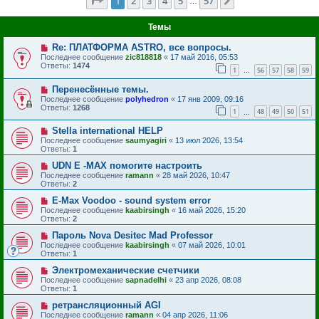
Страница
1
из
57
1
2
3
4
5
57
След.
…
Темы
Re: ПЛАТФОРМА ASTRO, все вопросы.
Последнее сообщение
zic818818
«
17 май 2016, 05:53
Ответы:
1474
1
56
57
58
59
…
Перенесённые темы.
Последнее сообщение
polyhedron
«
17 янв 2009, 09:16
Ответы:
1268
1
48
49
50
51
…
Stella international HELP
Последнее сообщение
saumyagiri
«
13 июл 2026, 13:54
Ответы:
1
UDN E -MAX помогите настроить
Последнее сообщение
ramann
«
28 май 2026, 10:47
Ответы:
2
E-Max Voodoo - sound system error
Последнее сообщение
kaabirsingh
«
16 май 2026, 15:20
Ответы:
2
Пароль Nova Desitec Mad Professor
Последнее сообщение
kaabirsingh
«
07 май 2026, 10:01
Ответы:
1
Электромеханические счетчики
Последнее сообщение
sapnadelhi
«
23 апр 2026, 08:08
Ответы:
1
ретрансляционный AGI
Последнее сообщение
ramann
«
04 апр 2026, 11:06