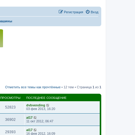
Регистрация
Вход
машины
Отметить все темы как прочтённые
• 12 тем • Страница
1
из
1
ПРОСМОТРЫ
ПОСЛЕДНЕЕ СООБЩЕНИЕ
dvbvending
52823
03 фев 2013, 16:20
al17
36902
11 окт 2012, 06:47
al17
29393
16 фев 2012, 16:09