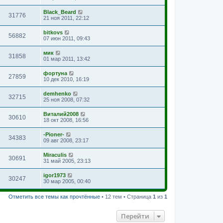
Black_Beard
31776
21 ноя 2011, 22:12
bitkovs
56882
07 июн 2011, 09:43
мик
31858
01 мар 2011, 13:42
фортуна
27859
10 дек 2010, 16:19
demhenko
32715
25 ноя 2008, 07:32
Виталий2008
30610
18 окт 2008, 16:56
-Pioner-
34383
09 авг 2008, 23:17
Miraculis
30691
31 май 2005, 23:13
igor1973
30247
30 мар 2005, 00:40
Отметить все темы как прочтённые
• 12 тем • Страница
1
из
1
Перейти