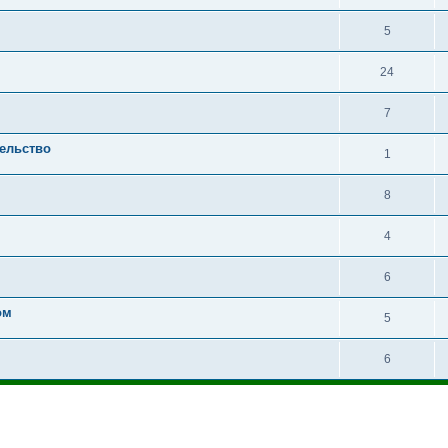
5
24
7
ельство
1
8
4
6
ом
5
6