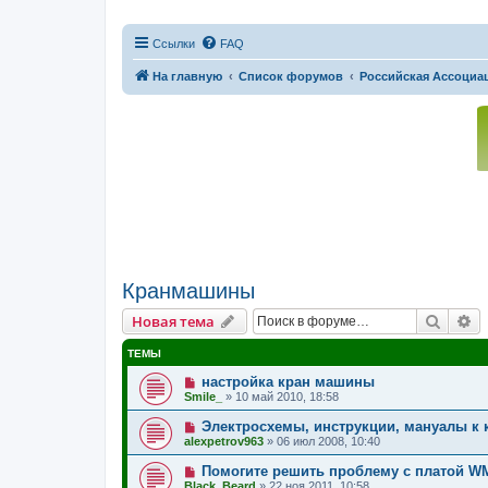
Ссылки
FAQ
На главную
Список форумов
Российская Ассоциац
Кранмашины
Поиск
Р
Новая тема
ТЕМЫ
настройка кран машины
Smile_
»
10 май 2010, 18:58
Электросхемы, инструкции, мануалы к 
alexpetrov963
»
06 июл 2008, 10:40
Помогите решить проблему с платой W
Black_Beard
»
22 ноя 2011, 10:58