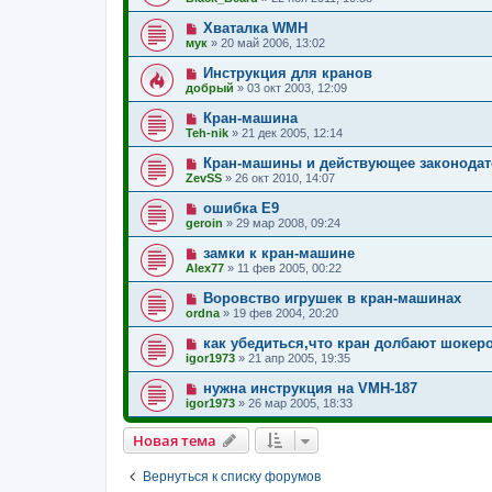
Хваталка WMH
мук
»
20 май 2006, 13:02
Инструкция для кранов
добрый
»
03 окт 2003, 12:09
Кран-машина
Teh-nik
»
21 дек 2005, 12:14
Кран-машины и действующее законодат
ZevSS
»
26 окт 2010, 14:07
ошибка Е9
geroin
»
29 мар 2008, 09:24
замки к кран-машине
Alex77
»
11 фев 2005, 00:22
Воровство игрушек в кран-машинах
ordna
»
19 фев 2004, 20:20
как убедиться,что кран долбают шокер
igor1973
»
21 апр 2005, 19:35
нужна инструкция на VMH-187
igor1973
»
26 мар 2005, 18:33
Новая тема
Вернуться к списку форумов