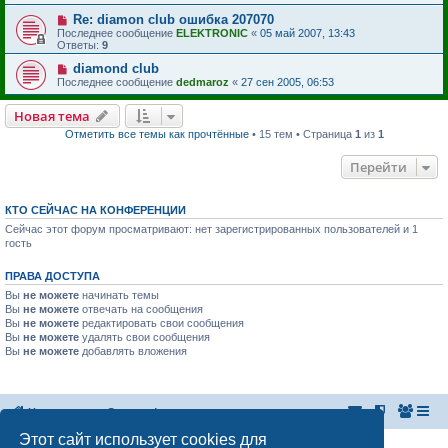
Re: diamon club ошибка 207070
Последнее сообщение
ELEKTRONIC
«
05 май 2007, 13:43
Ответы:
9
diamond club
Последнее сообщение
dedmaroz
«
27 сен 2005, 06:53
Новая тема
Отметить все темы как прочтённые
• 15 тем • Страница
1
из
1
Перейти
КТО СЕЙЧАС НА КОНФЕРЕНЦИИ
Сейчас этот форум просматривают: нет зарегистрированных пользователей и 1
гость
ПРАВА ДОСТУПА
Вы
не можете
начинать темы
Вы
не можете
отвечать на сообщения
Вы
не можете
редактировать свои сообщения
Вы
не можете
удалять свои сообщения
Вы
не можете
добавлять вложения
На главную
Список форумов
Этот сайт использует cookies для
Российская Ассоциация Развития Игорного Бизнеса