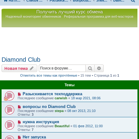
П
На главную
Список форумов
Российская Ассоциация Развития Игорного Бизнеса
Вопросы по игорному оборудованию
Электронные рулетки
Diamond Club
о
Получить лучший курс обмена
и
Надежный мониторинг обменников
Реферальная программа для веб-мастеров
с
к
Diamond Club
Поиск
Расширенный пои
Новая тема
Отметить все темы как прочтённые
• 15 тем • Страница
1
из
1
Темы
Разыскивается техподдержка
Последнее сообщение
carwish
«
18 мар 2021, 08:06
вопросы по Diamond Club
Последнее сообщение
stepa
«
08 окт 2013, 21:10
Ответы:
3
нужна инструкция
Последнее сообщение
Beautiful
«
01 фев 2012, 11:00
Ответы:
7
Нет запуска