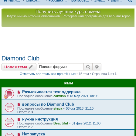
П
На главную
Список форумов
Российская Ассоциация Развития Игорного Бизнеса
Вопросы по игорному оборудованию
Электронные рулетки
Diamond Club
о
Получить лучший курс обмена
и
Надежный мониторинг обменников
Реферальная программа для веб-мастеров
с
к
Diamond Club
Поиск
Расширенный пои
Новая тема
Отметить все темы как прочтённые
• 15 тем • Страница
1
из
1
Темы
Разыскивается техподдержка
Последнее сообщение
carwish
«
18 мар 2021, 08:06
вопросы по Diamond Club
Последнее сообщение
stepa
«
08 окт 2013, 21:10
Ответы:
3
нужна инструкция
Последнее сообщение
Beautiful
«
01 фев 2012, 11:00
Ответы:
7
Нет запуска