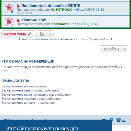
Re: diamon club ошибка 207070
Последнее сообщение
ELEKTRONIC
«
05 май 2007, 13:43
Ответы:
9
diamond club
Последнее сообщение
dedmaroz
«
27 сен 2005, 06:53
Новая тема
Отметить все темы как прочтённые
• 15 тем • Страница
1
из
1
Перейти
КТО СЕЙЧАС НА КОНФЕРЕНЦИИ
Сейчас этот форум просматривают: нет зарегистрированных пользователей и 1
гость
ПРАВА ДОСТУПА
Вы
не можете
начинать темы
Вы
не можете
отвечать на сообщения
Вы
не можете
редактировать свои сообщения
Вы
не можете
удалять свои сообщения
Вы
не можете
добавлять вложения
На главную
Список форумов
Этот сайт использует cookies для
Российская Ассоциация Развития Игорного Бизнеса