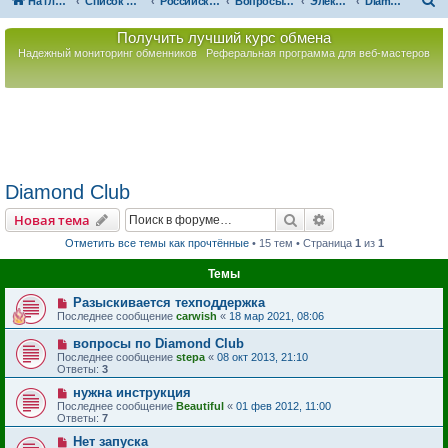
П
На главную
Список форумов
Российская Ассоциация Развития Игорного Бизнеса
Вопросы по игорному оборудованию
Электронные рулетки
Diamond Club
о
Получить лучший курс обмена
и
Надежный мониторинг обменников
Реферальная программа для веб-мастеров
с
к
Diamond Club
Поиск
Расширенный пои
Новая тема
Отметить все темы как прочтённые
• 15 тем • Страница
1
из
1
Темы
Разыскивается техподдержка
Последнее сообщение
carwish
«
18 мар 2021, 08:06
вопросы по Diamond Club
Последнее сообщение
stepa
«
08 окт 2013, 21:10
Ответы:
3
нужна инструкция
Последнее сообщение
Beautiful
«
01 фев 2012, 11:00
Ответы:
7
Нет запуска