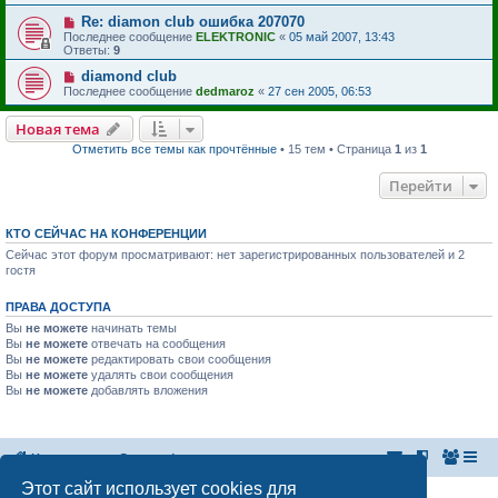
Re: diamon club ошибка 207070
Последнее сообщение
ELEKTRONIC
«
05 май 2007, 13:43
Ответы:
9
diamond club
Последнее сообщение
dedmaroz
«
27 сен 2005, 06:53
Новая тема
Отметить все темы как прочтённые
• 15 тем • Страница
1
из
1
Перейти
КТО СЕЙЧАС НА КОНФЕРЕНЦИИ
Сейчас этот форум просматривают: нет зарегистрированных пользователей и 2
гостя
ПРАВА ДОСТУПА
Вы
не можете
начинать темы
Вы
не можете
отвечать на сообщения
Вы
не можете
редактировать свои сообщения
Вы
не можете
удалять свои сообщения
Вы
не можете
добавлять вложения
На главную
Список форумов
Этот сайт использует cookies для
Российская Ассоциация Развития Игорного Бизнеса