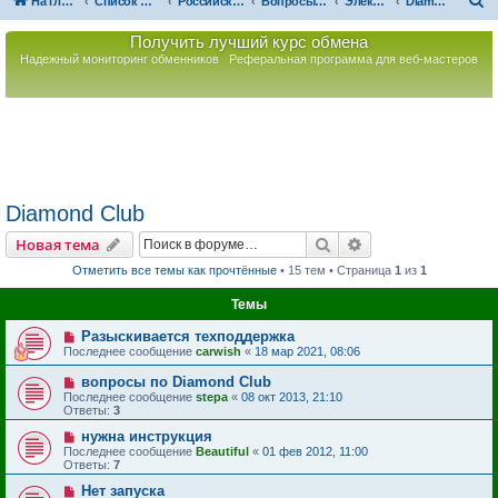
П
На главную
Список форумов
Российская Ассоциация Развития Игорного Бизнеса
Вопросы по игорному оборудованию
Электронные рулетки
Diamond Club
о
Получить лучший курс обмена
и
Надежный мониторинг обменников
Реферальная программа для веб-мастеров
с
к
Diamond Club
Поиск
Расширенный пои
Новая тема
Отметить все темы как прочтённые
• 15 тем • Страница
1
из
1
Темы
Разыскивается техподдержка
Последнее сообщение
carwish
«
18 мар 2021, 08:06
вопросы по Diamond Club
Последнее сообщение
stepa
«
08 окт 2013, 21:10
Ответы:
3
нужна инструкция
Последнее сообщение
Beautiful
«
01 фев 2012, 11:00
Ответы:
7
Нет запуска