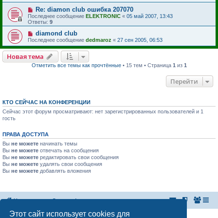
Re: diamon club ошибка 207070
Последнее сообщение
ELEKTRONIC
«
05 май 2007, 13:43
Ответы:
9
diamond club
Последнее сообщение
dedmaroz
«
27 сен 2005, 06:53
Новая тема
Отметить все темы как прочтённые
• 15 тем • Страница
1
из
1
Перейти
КТО СЕЙЧАС НА КОНФЕРЕНЦИИ
Сейчас этот форум просматривают: нет зарегистрированных пользователей и 1
гость
ПРАВА ДОСТУПА
Вы
не можете
начинать темы
Вы
не можете
отвечать на сообщения
Вы
не можете
редактировать свои сообщения
Вы
не можете
удалять свои сообщения
Вы
не можете
добавлять вложения
На главную
Список форумов
Этот сайт использует cookies для
Российская Ассоциация Развития Игорного Бизнеса