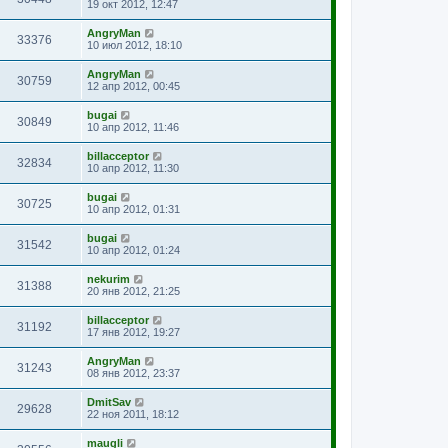
19 окт 2012, 12:47
AngryMan
33376
10 июл 2012, 18:10
AngryMan
30759
12 апр 2012, 00:45
bugai
30849
10 апр 2012, 11:46
billacceptor
32834
10 апр 2012, 11:30
bugai
30725
10 апр 2012, 01:31
bugai
31542
10 апр 2012, 01:24
nekurim
31388
20 янв 2012, 21:25
billacceptor
31192
17 янв 2012, 19:27
AngryMan
31243
08 янв 2012, 23:37
DmitSav
29628
22 ноя 2011, 18:12
maugli