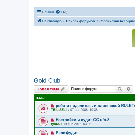
Ссылки
FAQ
На главную
Список форумов
Российская Ассоциац
Gold Club
Поиск
Р
Новая тема
ТЕМЫ
ребята поделитесь инсталяшкой RULETA
TBILISELI
»
07 авг 2008, 10:38
Настройки и аудит GC ufo-8
tyn64
»
14 янв 2016, 03:08
Реле�удит