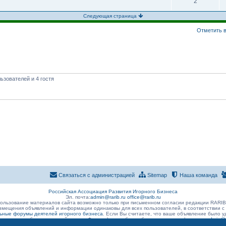
2
Следующая страница
Отметить в
ьзователей и 4 гостя
Связаться с администрацией
Sitemap
Наша команда
Российская Ассоциация Развития Игорного Бизнеса
Эл. почта:
admin@rarib.ru
office@rarib.ru
ользование материалов сайта возможно только при письменном согласии редакции RARI
змещения объявлений и информации одинаковы для всех пользователей, в соответствии с
ные форумы деятелей игорного бизнеса
. Если Вы считаете, что ваше объявление было
 размещено без нарушений правил Форума) , просьба сообщить о данном факте на
admin@r