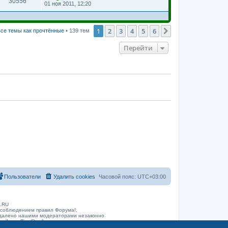
30556
01 ноя 2011, 12:20
1
2
3
4
5
6
След.
се темы как прочтённые
• 139 тем
Перейти
Пользователи
Удалить cookies
Часовой пояс:
UTC+03:00
B.RU
 соблюдением правил Форума!,
 удалено нашими модераторами незаконно
arib.ru
office@rarib.ru