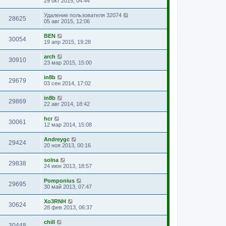
29 окт 2015, 04:44
Удаление пользователя 32074
28625
05 авг 2015, 12:06
BEN
30054
19 апр 2015, 19:28
arch
30910
23 мар 2015, 15:00
in8b
29679
03 сен 2014, 17:02
in8b
29869
22 авг 2014, 18:42
hcr
30061
12 мар 2014, 15:08
Andreygc
29424
20 ноя 2013, 00:16
solna
29838
24 июн 2013, 18:57
Pomponius
29695
30 май 2013, 07:47
Xo3RNH
30624
28 фев 2013, 06:37
chill
30448