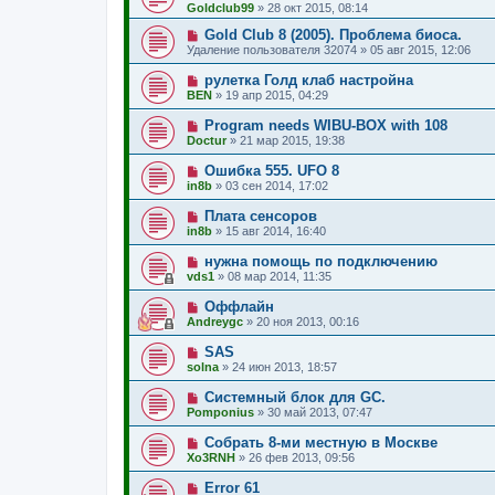
Goldclub99
»
28 окт 2015, 08:14
Gold Club 8 (2005). Проблема биоса.
Удаление пользователя 32074
»
05 авг 2015, 12:06
рулетка Голд клаб настройна
BEN
»
19 апр 2015, 04:29
Program needs WIBU-BOX with 108
Doctur
»
21 мар 2015, 19:38
Ошибка 555. UFO 8
in8b
»
03 сен 2014, 17:02
Плата сенсоров
in8b
»
15 авг 2014, 16:40
нужна помощь по подключению
vds1
»
08 мар 2014, 11:35
Оффлайн
Andreygc
»
20 ноя 2013, 00:16
SAS
solna
»
24 июн 2013, 18:57
Системный блок для GC.
Pomponius
»
30 май 2013, 07:47
Собрать 8-ми местную в Москве
Xo3RNH
»
26 фев 2013, 09:56
Error 61