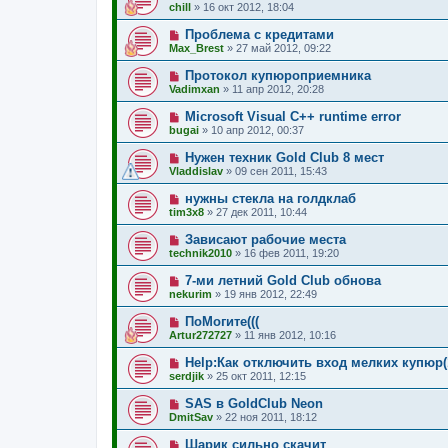
chill
»
16 окт 2012, 18:04
Проблема с кредитами
Max_Brest
»
27 май 2012, 09:22
Протокол купюроприемника
Vadimxan
»
11 апр 2012, 20:28
Microsoft Visual C++ runtime error
bugai
»
10 апр 2012, 00:37
Нужен техник Gold Club 8 мест
Vladdislav
»
09 сен 2011, 15:43
нужны стекла на голдклаб
tim3x8
»
27 дек 2011, 10:44
Зависают рабочие места
technik2010
»
16 фев 2011, 19:20
7-ми летний Gold Club обнова
nekurim
»
19 янв 2012, 22:49
ПоМогите(((
Artur272727
»
11 янв 2012, 10:16
Help:Как отключить вход мелких купюр(1
serdjik
»
25 окт 2011, 12:15
SAS в GoldClub Neon
DmitSav
»
22 ноя 2011, 18:12
Шарик сильно скачит