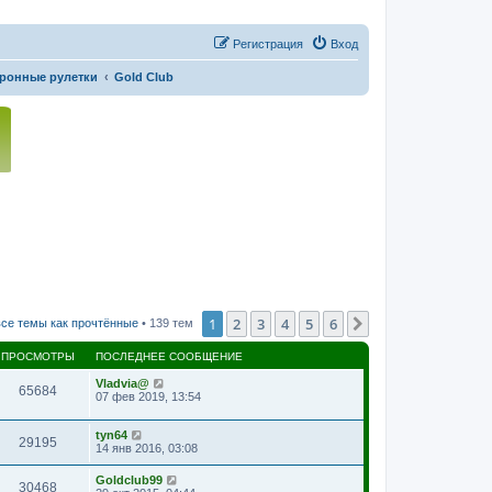
Регистрация
Вход
ронные рулетки
Gold Club
1
2
3
4
5
6
След.
се темы как прочтённые
• 139 тем
ПРОСМОТРЫ
ПОСЛЕДНЕЕ СООБЩЕНИЕ
Vladvia@
65684
07 фев 2019, 13:54
tyn64
29195
14 янв 2016, 03:08
Goldclub99
30468