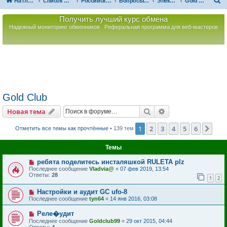
П
На главную
Список форумов
Российская Ассоциация Развития Игорного Бизнеса
Вопросы по игорному оборудованию
Электронные рулетки
Gold Club
о
Получить лучший курс обмена
и
Надежный мониторинг обменников
Реферальная программа для веб-мастеров
с
к
Gold Club
Поиск
Расширенный пои
Новая тема
1
2
3
4
5
6
Сле
Отметить все темы как прочтённые
• 139 тем
Темы
ребята поделитесь инсталяшкой RULETA plz
Последнее сообщение
Vladvia@
«
07 фев 2019, 13:54
Ответы:
28
1
2
Настройки и аудит GC ufo-8
Последнее сообщение
tyn64
«
14 янв 2016, 03:08
Реле�удит
Последнее сообщение
Goldclub99
«
29 окт 2015, 04:44
Ответы:
4