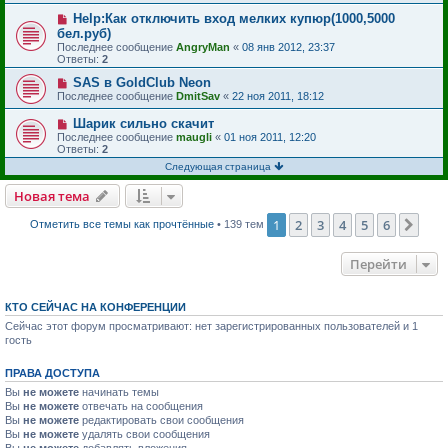
Help:Как отключить вход мелких купюр(1000,5000
бел.руб)
Последнее сообщение
AngryMan
«
08 янв 2012, 23:37
Ответы:
2
SAS в GoldClub Neon
Последнее сообщение
DmitSav
«
22 ноя 2011, 18:12
Шарик сильно скачит
Последнее сообщение
maugli
«
01 ноя 2011, 12:20
Ответы:
2
Следующая страница
Новая тема
1
2
3
4
5
6
Сле
Отметить все темы как прочтённые
• 139 тем
Перейти
КТО СЕЙЧАС НА КОНФЕРЕНЦИИ
Сейчас этот форум просматривают: нет зарегистрированных пользователей и 1
гость
ПРАВА ДОСТУПА
Вы
не можете
начинать темы
Вы
не можете
отвечать на сообщения
Вы
не можете
редактировать свои сообщения
Вы
не можете
удалять свои сообщения
Вы
не можете
добавлять вложения