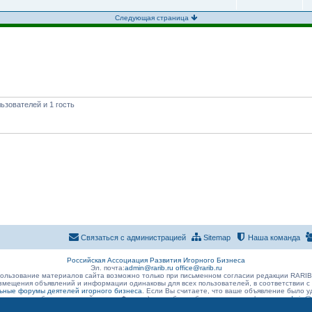
Следующая страница
ьзователей и 1 гость
Связаться с администрацией
Sitemap
Наша команда
Российская Ассоциация Развития Игорного Бизнеса
Эл. почта:
admin@rarib.ru
office@rarib.ru
ользование материалов сайта возможно только при письменном согласии редакции RARI
змещения объявлений и информации одинаковы для всех пользователей, в соответствии с
ные форумы деятелей игорного бизнеса
. Если Вы считаете, что ваше объявление было
 размещено без нарушений правил Форума) , просьба сообщить о данном факте на
admin@r