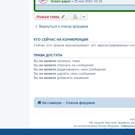
Green paper
»
25 ноя 2010, 01:19
Новая тема
Вернуться к списку форумов
КТО СЕЙЧАС НА КОНФЕРЕНЦИИ
Сейчас этот форум просматривают: нет зарегистрированных пол
ПРАВА ДОСТУПА
Вы
не можете
начинать темы
Вы
не можете
отвечать на сообщения
Вы
не можете
редактировать свои сообщения
Вы
не можете
удалять свои сообщения
Вы
не можете
добавлять вложения
На главную
Список форумов
исп
На нашем портале правила ра
за исключением блока Форума:
Официаль
(а объявление было