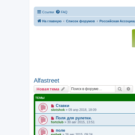
Ссылки
FAQ
На главную
Список форумов
Российская Ассоциац
Alfastreet
Поиск
Р
Новая тема
ТЕМЫ
Ставки
slotshok
»
09 апр 2018, 18:09
Поля для рулетки.
fortclub
»
30 авг 2015, 13:51
поле
evrbek
»
26 авг 2015, 09:24