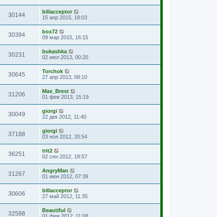
billacceptor
30144
15 апр 2015, 18:03
box72
30394
09 мар 2015, 16:15
bukashka
30231
02 июл 2013, 00:20
Torchok
30645
27 апр 2013, 08:10
Max_Brest
31206
01 фев 2013, 15:19
giorgi
30049
22 дек 2012, 11:40
giorgi
37188
03 ноя 2012, 20:54
trit2
36251
02 сен 2012, 18:57
AngryMan
31267
01 июн 2012, 07:39
billacceptor
30606
27 май 2012, 11:35
Beautiful
32588
01 фев 2012, 11:08