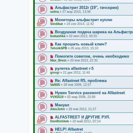
Альфастрит 2012г (19", тачскрин)
solna
»
27 мар 2015, 13:36
Мониторы альфастрит куплю
Sindikat
»
24 сен 2014, 11:42
Воздушная подача шарика на Альфастр
bukashka
»
02 июл 2013, 00:20
Как прошить новый ключ?
TehnikSPB
»
05 апр 2013, 15:10
Помогите советом, очень необходимо
Max_Brest
»
20 янв 2013, 22:32
рулетка alfastreet r-5
giorgi
»
22 дек 2012, 11:40
Re: Alfastreet R5, проблема
Val555
»
28 янв 2009, 12:57
Нужен Service password на Alfastreet
VVX5510
»
02 мар 2008, 22:58
Мануал
AlexJohn
»
29 янв 2012, 21:27
ALFASTREET И ДРУГИЕ РУЛ.
DenBishkek
»
20 май 2012, 07:14
HELP! Alfastret