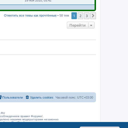
29 ноя 2010, 03:42
1
2
3
След.
Отметить все темы как прочтённые
• 58 тем
Перейти
Пользователи
Удалить cookies
Часовой пояс:
UTC+03:00
B.RU
 соблюдением правил Форума!,
 удалено нашими модераторами незаконно
arib.ru
office@rarib.ru