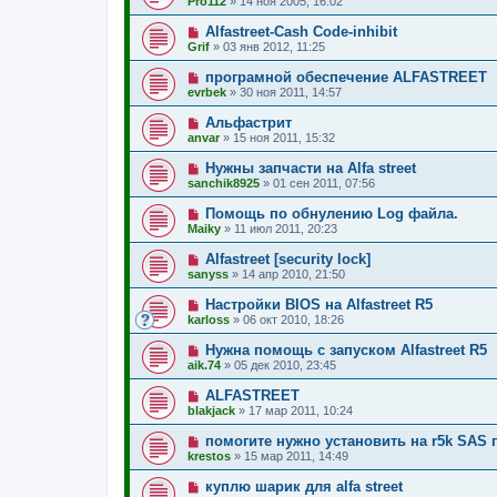
Pro112
»
14 ноя 2005, 16:02
Alfastreet-Cash Code-inhibit
Grif
»
03 янв 2012, 11:25
програмной обеспечение ALFASTREET
evrbek
»
30 ноя 2011, 14:57
Альфастрит
anvar
»
15 ноя 2011, 15:32
Нужны запчасти на Alfa street
sanchik8925
»
01 сен 2011, 07:56
Помощь по обнулению Log файла.
Maiky
»
11 июл 2011, 20:23
Alfastreet [security lock]
sanyss
»
14 апр 2010, 21:50
Настройки BIOS на Alfastreet R5
karloss
»
06 окт 2010, 18:26
Нужна помощь с запуском Alfastreet R5
aik.74
»
05 дек 2010, 23:45
ALFASTREET
blakjack
»
17 мар 2011, 10:24
помогите нужно установить на r5k SAS 
krestos
»
15 мар 2011, 14:49
куплю шарик для alfa street