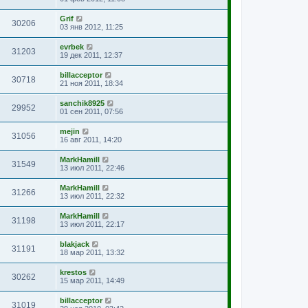
Grif
30206
03 янв 2012, 11:25
evrbek
31203
19 дек 2011, 12:37
billacceptor
30718
21 ноя 2011, 18:34
sanchik8925
29952
01 сен 2011, 07:56
mejin
31056
16 авг 2011, 14:20
MarkHamill
31549
13 июл 2011, 22:46
MarkHamill
31266
13 июл 2011, 22:32
MarkHamill
31198
13 июл 2011, 22:17
blakjack
31191
18 мар 2011, 13:32
krestos
30262
15 мар 2011, 14:49
billacceptor
31019