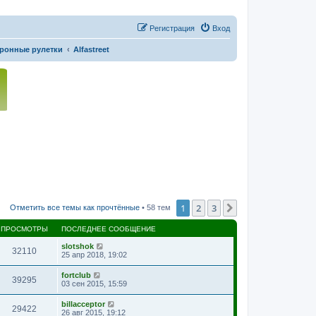
Регистрация
Вход
ронные рулетки
Alfastreet
1
2
3
След.
Отметить все темы как прочтённые
• 58 тем
ПРОСМОТРЫ
ПОСЛЕДНЕЕ СООБЩЕНИЕ
slotshok
32110
25 апр 2018, 19:02
fortclub
39295
03 сен 2015, 15:59
billacceptor
29422
26 авг 2015, 19:12