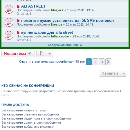
ALFASTREET
Последнее сообщение
blakjack
«
18 мар 2011, 13:32
Ответы:
2
помогите нужно установить на r5k SAS протокол
Последнее сообщение
krestos
«
15 мар 2011, 14:49
куплю шарик для alfa street
Последнее сообщение
billacceptor
«
29 ноя 2010, 03:42
Ответы:
2
Следующая страница
Новая тема
1
2
3
След.
Отметить все темы как прочтённые
• 58 тем
Перейти
КТО СЕЙЧАС НА КОНФЕРЕНЦИИ
Сейчас этот форум просматривают: нет зарегистрированных пользователей и 1
гость
ПРАВА ДОСТУПА
Вы
не можете
начинать темы
Вы
не можете
отвечать на сообщения
Вы
не можете
редактировать свои сообщения
Вы
не можете
удалять свои сообщения
Вы
не можете
добавлять вложения