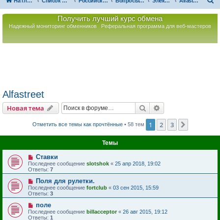
П
На главную
Список форумов
Российская Ассоциация Развития Игорного Бизнеса
Вопросы по игорному оборудованию
Электронные рулетки
Alfastreet
о
Получить лучший курс обмена
и
Надежный мониторинг обменников
Реферальная программа для веб-мастеров
с
к
Alfastreet
Поиск
Расширенный пои
Новая тема
1
2
3
След.
Отметить все темы как прочтённые
• 58 тем
Темы
Ставки
Последнее сообщение
slotshok
«
25 апр 2018, 19:02
Ответы:
7
Поля для рулетки.
Последнее сообщение
fortclub
«
03 сен 2015, 15:59
Ответы:
3
поле
Последнее сообщение
billacceptor
«
26 авг 2015, 19:12
Ответы:
1