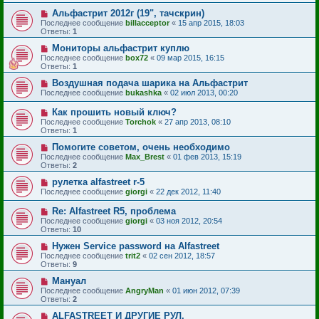
Альфастрит 2012г (19", тачскрин)
Последнее сообщение
billacceptor
«
15 апр 2015, 18:03
Ответы:
1
Мониторы альфастрит куплю
Последнее сообщение
box72
«
09 мар 2015, 16:15
Ответы:
1
Воздушная подача шарика на Альфастрит
Последнее сообщение
bukashka
«
02 июл 2013, 00:20
Как прошить новый ключ?
Последнее сообщение
Torchok
«
27 апр 2013, 08:10
Ответы:
1
Помогите советом, очень необходимо
Последнее сообщение
Max_Brest
«
01 фев 2013, 15:19
Ответы:
2
рулетка alfastreet r-5
Последнее сообщение
giorgi
«
22 дек 2012, 11:40
Re: Alfastreet R5, проблема
Последнее сообщение
giorgi
«
03 ноя 2012, 20:54
Ответы:
10
Нужен Service password на Alfastreet
Последнее сообщение
trit2
«
02 сен 2012, 18:57
Ответы:
9
Мануал
Последнее сообщение
AngryMan
«
01 июн 2012, 07:39
Ответы:
2
ALFASTREET И ДРУГИЕ РУЛ.