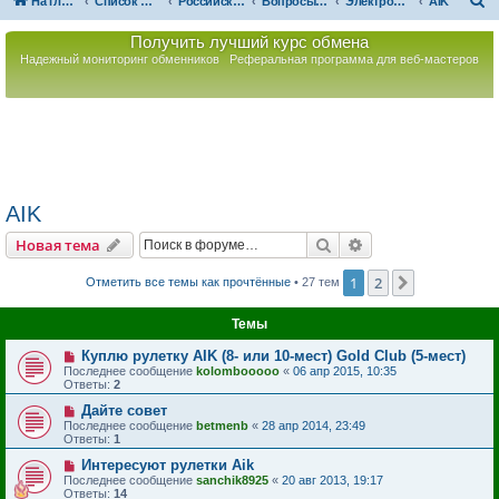
П
На главную
Список форумов
Российская Ассоциация Развития Игорного Бизнеса
Вопросы по игорному оборудованию
Электронные рулетки
AIK
о
Получить лучший курс обмена
и
Надежный мониторинг обменников
Реферальная программа для веб-мастеров
с
к
AIK
Поиск
Расширенный пои
Новая тема
1
2
След.
Отметить все темы как прочтённые
• 27 тем
Темы
Куплю рулетку AIK (8- или 10-мест) Gold Club (5-мест)
Последнее сообщение
kolombooooo
«
06 апр 2015, 10:35
Ответы:
2
Дайте совет
Последнее сообщение
betmenb
«
28 апр 2014, 23:49
Ответы:
1
Интересуют рулетки Aik
Последнее сообщение
sanchik8925
«
20 авг 2013, 19:17
Ответы:
14