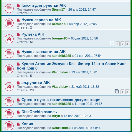
Ключи для рулетки AIK
Последнее сообщение
Storm17
«
26 апр 2012, 14:47
Ответы:
7
Нужен сервер на AIK
Последнее сообщение
betmenb
«
04 апр 2012, 23:05
Ответы:
2
Рулетка AIK
Последнее сообщение
boomer80
«
05 дек 2011, 15:56
Ответы:
51
1
2
3
Нужны запчасти на AIK
Последнее сообщение
sanchik8925
«
01 сен 2011, 07:54
Куплю Атроник Эмоушн Кеш Фивер 12шт в банке Кинг
Конг Кэш 8
Последнее сообщение
Vladdislav
«
13 авг 2011, 16:01
Ответы:
5
эл.рулетки AIK
Последнее сообщение
Vladdislav
«
31 май 2011, 18:32
Ответы:
28
1
2
Срочно нужна техническая документация
Последнее сообщение
sanchik8925
«
11 фев 2011, 14:13
DiskOnchip запись
Последнее сообщение
Altyn
«
18 ноя 2010, 12:03
Копия
Последнее сообщение
DenBishkek
«
08 сен 2010, 08:02