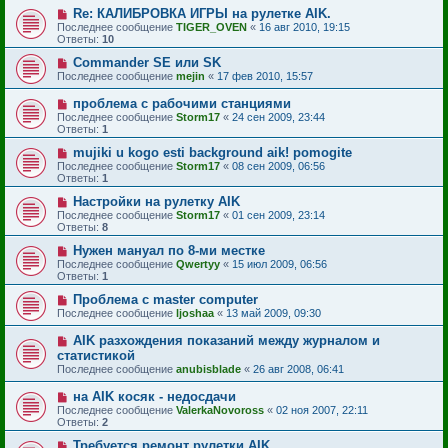
Re: КАЛИБРОВКА ИГРЫ на рулетке AIK.
Последнее сообщение
TIGER_OVEN
«
16 авг 2010, 19:15
Ответы:
10
Commander SE или SK
Последнее сообщение
mejin
«
17 фев 2010, 15:57
проблема с рабочими станциями
Последнее сообщение
Storm17
«
24 сен 2009, 23:44
Ответы:
1
mujiki u kogo esti background aik! pomogite
Последнее сообщение
Storm17
«
08 сен 2009, 06:56
Ответы:
1
Настройки на рулетку AIK
Последнее сообщение
Storm17
«
01 сен 2009, 23:14
Ответы:
8
Нужен мануал по 8-ми местке
Последнее сообщение
Qwertyy
«
15 июл 2009, 06:56
Ответы:
1
Проблема с master computer
Последнее сообщение
ljoshaa
«
13 май 2009, 09:30
AIK разхождения показаний между журналом и
статистикой
Последнее сообщение
anubisblade
«
26 авг 2008, 06:41
на AIK косяк - недосдачи
Последнее сообщение
ValerkaNovoross
«
02 ноя 2007, 22:11
Ответы:
2
Требуется ремонт рулетки AIK