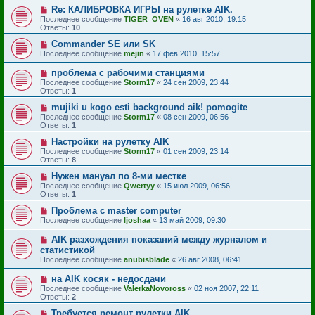
Re: КАЛИБРОВКА ИГРЫ на рулетке AIK.
Последнее сообщение
TIGER_OVEN
«
16 авг 2010, 19:15
Ответы:
10
Commander SE или SK
Последнее сообщение
mejin
«
17 фев 2010, 15:57
проблема с рабочими станциями
Последнее сообщение
Storm17
«
24 сен 2009, 23:44
Ответы:
1
mujiki u kogo esti background aik! pomogite
Последнее сообщение
Storm17
«
08 сен 2009, 06:56
Ответы:
1
Настройки на рулетку AIK
Последнее сообщение
Storm17
«
01 сен 2009, 23:14
Ответы:
8
Нужен мануал по 8-ми местке
Последнее сообщение
Qwertyy
«
15 июл 2009, 06:56
Ответы:
1
Проблема с master computer
Последнее сообщение
ljoshaa
«
13 май 2009, 09:30
AIK разхождения показаний между журналом и
статистикой
Последнее сообщение
anubisblade
«
26 авг 2008, 06:41
на AIK косяк - недосдачи
Последнее сообщение
ValerkaNovoross
«
02 ноя 2007, 22:11
Ответы:
2
Требуется ремонт рулетки AIK