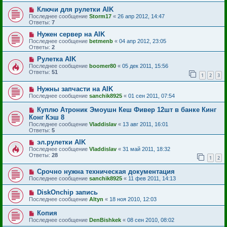
Ключи для рулетки AIK
Последнее сообщение
Storm17
«
26 апр 2012, 14:47
Ответы:
7
Нужен сервер на AIK
Последнее сообщение
betmenb
«
04 апр 2012, 23:05
Ответы:
2
Рулетка AIK
Последнее сообщение
boomer80
«
05 дек 2011, 15:56
Ответы:
51
1
2
3
Нужны запчасти на AIK
Последнее сообщение
sanchik8925
«
01 сен 2011, 07:54
Куплю Атроник Эмоушн Кеш Фивер 12шт в банке Кинг
Конг Кэш 8
Последнее сообщение
Vladdislav
«
13 авг 2011, 16:01
Ответы:
5
эл.рулетки AIK
Последнее сообщение
Vladdislav
«
31 май 2011, 18:32
Ответы:
28
1
2
Срочно нужна техническая документация
Последнее сообщение
sanchik8925
«
11 фев 2011, 14:13
DiskOnchip запись
Последнее сообщение
Altyn
«
18 ноя 2010, 12:03
Копия
Последнее сообщение
DenBishkek
«
08 сен 2010, 08:02