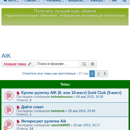
П
На главную
Список форумов
Российская Ассоциация Развития Игорного Бизнеса
Вопросы по игорному оборудованию
Электронные рулетки
AIK
о
Получить лучший курс обмена
и
Надежный мониторинг обменников
Реферальная программа для веб-мастеров
с
к
AIK
Поиск
Расширенный пои
Новая тема
1
2
След.
Отметить все темы как прочтённые
• 27 тем
Темы
Куплю рулетку AIK (8- или 10-мест) Gold Club (5-мест)
Последнее сообщение
kolombooooo
«
06 апр 2015, 10:35
Ответы:
2
Дайте совет
Последнее сообщение
betmenb
«
28 апр 2014, 23:49
Ответы:
1
Интересуют рулетки Aik
Последнее сообщение
sanchik8925
«
20 авг 2013, 19:17
Ответы:
14