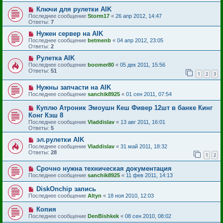
Ключи для рулетки AIK
Последнее сообщение
Storm17
«
26 апр 2012, 14:47
Ответы:
7
Нужен сервер на AIK
Последнее сообщение
betmenb
«
04 апр 2012, 23:05
Ответы:
2
Рулетка AIK
Последнее сообщение
boomer80
«
05 дек 2011, 15:56
Ответы:
51
1
2
3
Нужны запчасти на AIK
Последнее сообщение
sanchik8925
«
01 сен 2011, 07:54
Куплю Атроник Эмоушн Кеш Фивер 12шт в банке Кинг
Конг Кэш 8
Последнее сообщение
Vladdislav
«
13 авг 2011, 16:01
Ответы:
5
эл.рулетки AIK
Последнее сообщение
Vladdislav
«
31 май 2011, 18:32
Ответы:
28
1
2
Срочно нужна техническая документация
Последнее сообщение
sanchik8925
«
11 фев 2011, 14:13
DiskOnchip запись
Последнее сообщение
Altyn
«
18 ноя 2010, 12:03
Копия
Последнее сообщение
DenBishkek
«
08 сен 2010, 08:02