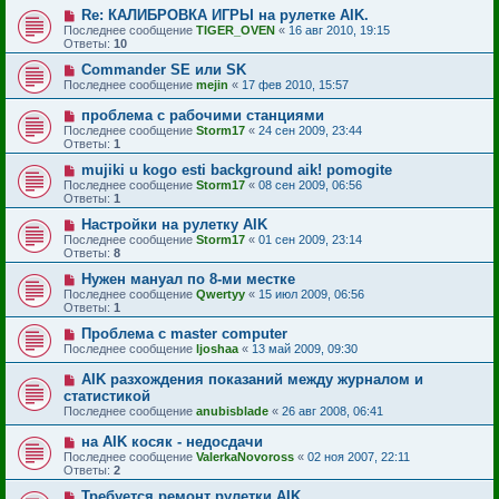
Re: КАЛИБРОВКА ИГРЫ на рулетке AIK.
Последнее сообщение
TIGER_OVEN
«
16 авг 2010, 19:15
Ответы:
10
Commander SE или SK
Последнее сообщение
mejin
«
17 фев 2010, 15:57
проблема с рабочими станциями
Последнее сообщение
Storm17
«
24 сен 2009, 23:44
Ответы:
1
mujiki u kogo esti background aik! pomogite
Последнее сообщение
Storm17
«
08 сен 2009, 06:56
Ответы:
1
Настройки на рулетку AIK
Последнее сообщение
Storm17
«
01 сен 2009, 23:14
Ответы:
8
Нужен мануал по 8-ми местке
Последнее сообщение
Qwertyy
«
15 июл 2009, 06:56
Ответы:
1
Проблема с master computer
Последнее сообщение
ljoshaa
«
13 май 2009, 09:30
AIK разхождения показаний между журналом и
статистикой
Последнее сообщение
anubisblade
«
26 авг 2008, 06:41
на AIK косяк - недосдачи
Последнее сообщение
ValerkaNovoross
«
02 ноя 2007, 22:11
Ответы:
2
Требуется ремонт рулетки AIK