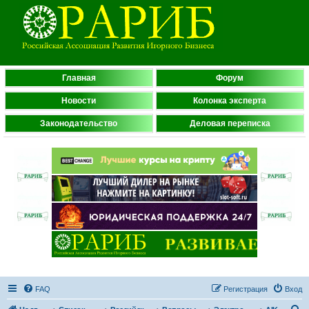
Главная
Форум
Новости
Колонка эксперта
Законодательство
Деловая переписка
FAQ
Регистрация
Вход