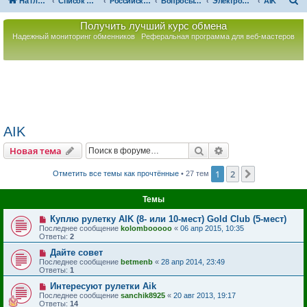
П
На главную
Список форумов
Российская Ассоциация Развития Игорного Бизнеса
Вопросы по игорному оборудованию
Электронные рулетки
AIK
о
Получить лучший курс обмена
и
Надежный мониторинг обменников
Реферальная программа для веб-мастеров
с
к
AIK
Поиск
Расширенный пои
Новая тема
1
2
След.
Отметить все темы как прочтённые
• 27 тем
Темы
Куплю рулетку AIK (8- или 10-мест) Gold Club (5-мест)
Последнее сообщение
kolombooooo
«
06 апр 2015, 10:35
Ответы:
2
Дайте совет
Последнее сообщение
betmenb
«
28 апр 2014, 23:49
Ответы:
1
Интересуют рулетки Aik
Последнее сообщение
sanchik8925
«
20 авг 2013, 19:17
Ответы:
14