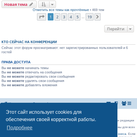
Новая тема
Отметить все темы как прочтённые
• 469 тем
Страница
1
из
19
1
2
3
4
5
19
След.
…
Перейти
КТО СЕЙЧАС НА КОНФЕРЕНЦИИ
Сейчас этот форум просматривают: нет зарегистрированных пользователей и 6
гостей
ПРАВА ДОСТУПА
Вы
не можете
начинать темы
Вы
не можете
отвечать на сообщения
Вы
не можете
редактировать свои сообщения
Вы
не можете
удалять свои сообщения
Вы
не можете
добавлять вложения
На главную
Список форумов
Этот сайт использует cookies для
Российская Ассоциация Развития Игорного Бизнеса
Эл. почта:
admin@rarib.ru
office@rarib.ru
обеспечения своей корректной работы.
использование материалов сайта возможно только при письменном согласии редакции
RARIB.RU
Подробнее
На нашем портале правила размещения объявлений и информации одинаковы для всех
пользователей, в соответствии с соблюдением правил Форума!,
за исключением блока Форума:
Официальные форумы деятелей игорного бизнеса
. Если