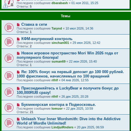
Последнее сообщение
dbarabash
«
01 ноя 2011, 15:25
Ответы:
5
Темы
Ставка в сети
Последнее сообщение
Tarynd
«
10 июл 2026, 14:36
Ответы:
1
КФМ-внутренний контроль
Последнее сообщение
sinchan001
«
29 июн 2026, 12:42
Ответы:
2
Новое игровое пространство Mori Win 2026 года от
популярного блогера!
Последнее сообщение
suman69
«
22 июн 2026, 15:40
Ответы:
1
Re: 100% бонус на первый депозит до 100 000 рублей.
1000 фриспинов, начисляемых по 100 вращений
Последнее сообщение
rifrif
«
04 янв 2026, 12:55
Присоединяйтесь к LuckyBear и получите бонус до
100,000RUB сразу!
Последнее сообщение
rifrif
«
26 дек 2025, 20:28
Букмекерская контора в Подмосковье.
Последнее сообщение
lomuor
«
22 дек 2025, 10:59
Ответы:
21
Unleash Your Inner Wordsmith: Dive into the Addictive
World of Wordle Unlimited!
Последнее сообщение
LindjuiRnders
«
20 дек 2025, 06:59