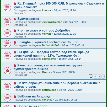
Re: Главный приз 100.000 RUB. Маленькими Ставками и
кучей плюшек!
Последнее сообщение
lomuor
«
18 дек 2025, 11:24
Ответы:
1
Букмекерство
Последнее сообщение
JustinWilkerson
«
09 дек 2025, 20:48
Ответы:
11
Кто что знает о конторе Добробет
Последнее сообщение
Valivan
«
12 ноя 2025, 17:10
Ответы:
4
Shanghai Exquisite Biochemical Co., Ltd.
Последнее сообщение
Dnfsdd8hFn3
«
07 авг 2025, 05:48
ПО для БК. Продажа сайтов под ключ. Аренда
спортивной линии от 12%. Телеграмм бот.
Последнее сообщение
sportdemo
«
16 июл 2025, 22:14
Качество линии, как основной инструмент
букмекерского бизнес
Последнее сообщение
Goras
«
22 июн 2025, 18:32
Ответы:
64
1
2
3
На что обращать внимание при первом знакомстве с
сайтом ставок
Последнее сообщение
getrisalona
«
02 июн 2025, 10:19
BetBoom на Андроид
Последнее сообщение
vane4ka
«
20 дек 2024, 06:16
Прогнозы на спорт