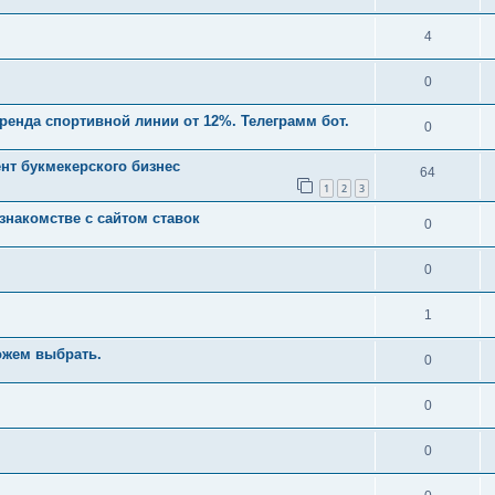
4
0
ренда спортивной линии от 12%. Телеграмм бот.
0
нт букмекерского бизнес
64
1
2
3
знакомстве с сайтом ставок
0
0
1
ожем выбрать.
0
0
0