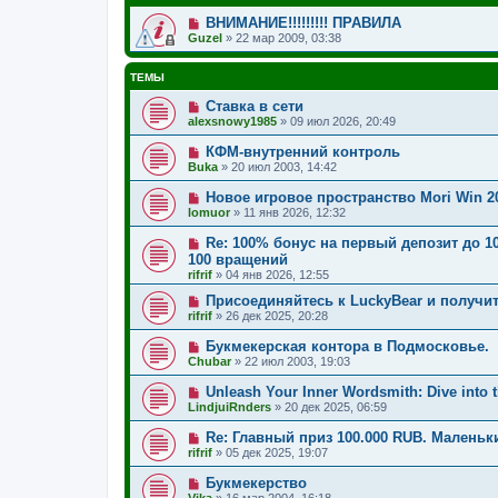
ВНИМАНИЕ!!!!!!!!! ПРАВИЛА
Guzel
»
22 мар 2009, 03:38
ТЕМЫ
Ставка в сети
alexsnowy1985
»
09 июл 2026, 20:49
КФМ-внутренний контроль
Buka
»
20 июл 2003, 14:42
Новое игровое пространство Mori Win 2
lomuor
»
11 янв 2026, 12:32
Re: 100% бонус на первый депозит до 1
100 вращений
rifrif
»
04 янв 2026, 12:55
Присоединяйтесь к LuckyBear и получит
rifrif
»
26 дек 2025, 20:28
Букмекерская контора в Подмосковье.
Chubar
»
22 июл 2003, 19:03
Unleash Your Inner Wordsmith: Dive into t
LindjuiRnders
»
20 дек 2025, 06:59
Re: Главный приз 100.000 RUB. Малень
rifrif
»
05 дек 2025, 19:07
Букмекерство