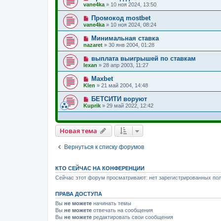
vane4ka
»
10 ноя 2024, 13:50
Промокод mostbet
vane4ka
»
10 ноя 2024, 08:24
Минимальная ставка
nazaret
»
30 янв 2004, 01:28
выплата выигрышей по ставкам
lexan
»
28 апр 2003, 11:27
Maxbet
Klen
»
21 май 2004, 14:48
БЕТСИТИ воруют
Kuprik
»
29 май 2022, 12:42
Новая тема
Вернуться к списку форумов
КТО СЕЙЧАС НА КОНФЕРЕНЦИИ
Сейчас этот форум просматривают: нет зарегистрированных пол
ПРАВА ДОСТУПА
Вы
не можете
начинать темы
Вы
не можете
отвечать на сообщения
Вы
не можете
редактировать свои сообщения