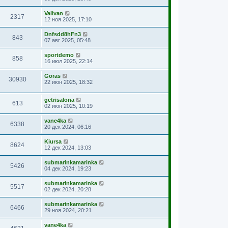
Valivan
2317
12 ноя 2025, 17:10
Dnfsdd8hFn3
843
07 авг 2025, 05:48
sportdemo
858
16 июл 2025, 22:14
Goras
30930
22 июн 2025, 18:32
getrisalona
613
02 июн 2025, 10:19
vane4ka
6338
20 дек 2024, 06:16
Kiursa
8624
12 дек 2024, 13:03
submarinkamarinka
5426
04 дек 2024, 19:23
submarinkamarinka
5517
02 дек 2024, 20:28
submarinkamarinka
6466
29 ноя 2024, 20:21
vane4ka