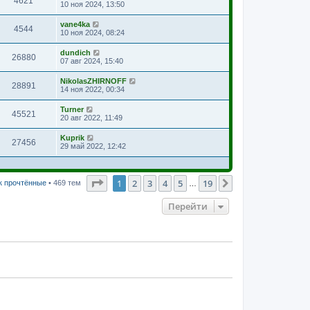
4621
10 ноя 2024, 13:50
vane4ka
4544
10 ноя 2024, 08:24
dundich
26880
07 авг 2024, 15:40
NikolasZHIRNOFF
28891
14 ноя 2022, 00:34
Turner
45521
20 авг 2022, 11:49
Kuprik
27456
29 май 2022, 12:42
Страница
1
из
19
1
2
3
4
5
19
След.
к прочтённые
• 469 тем
…
Перейти