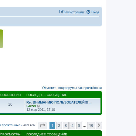
Регистрация
Вход
Отметить подфорумы как прочтённые
СООБЩЕНИЯ
ПОСЛЕДНЕЕ СООБЩЕНИЕ
Re: ВНИМАНИЮ ПОЛЬЗОВАТЕЛЕЙ!!!…
10
П
Guzel
е
12 мар 2011, 17:10
р
е
й
т
Страница
1
из
19
1
2
3
4
5
19
След.
к прочтённые
• 469 тем
…
и
к
ПРОСМОТРЫ
ПОСЛЕДНЕЕ СООБЩЕНИЕ
п