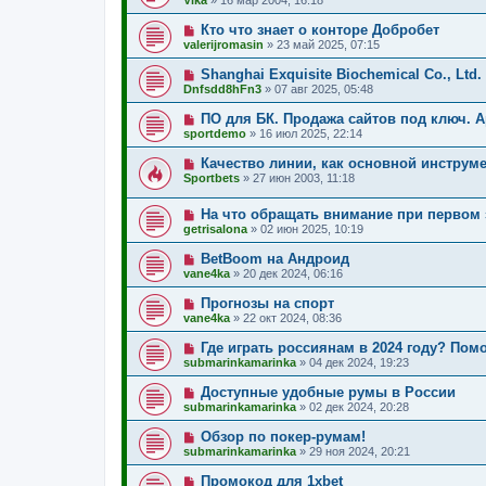
Vika
»
16 мар 2004, 16:18
Кто что знает о конторе Добробет
valerijromasin
»
23 май 2025, 07:15
Shanghai Exquisite Biochemical Co., Ltd.
Dnfsdd8hFn3
»
07 авг 2025, 05:48
ПО для БК. Продажа сайтов под ключ. А
sportdemo
»
16 июл 2025, 22:14
Качество линии, как основной инструме
Sportbets
»
27 июн 2003, 11:18
На что обращать внимание при первом 
getrisalona
»
02 июн 2025, 10:19
BetBoom на Андроид
vane4ka
»
20 дек 2024, 06:16
Прогнозы на спорт
vane4ka
»
22 окт 2024, 08:36
Где играть россиянам в 2024 году? Пом
submarinkamarinka
»
04 дек 2024, 19:23
Доступные удобные румы в России
submarinkamarinka
»
02 дек 2024, 20:28
Обзор по покер-румам!
submarinkamarinka
»
29 ноя 2024, 20:21
Промокод для 1xbet