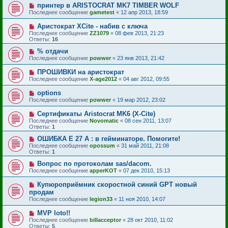
принтер в ARISTOCRAT MK7 TIMBER WOLF
Последнее сообщение
gametest
«
12 апр 2013, 18:59
Аристократ XCite - набив с ключа
Последнее сообщение
ZZ1079
«
08 фев 2013, 21:23
Ответы:
16
% отдачи
Последнее сообщение
powwer
«
23 янв 2013, 21:42
ПРОШИВКИ на аристократ
Последнее сообщение
X-age2012
«
04 авг 2012, 09:55
options
Последнее сообщение
powwer
«
19 мар 2012, 23:02
Сертификаты Aristocrat MK6 (X-Cite)
Последнее сообщение
Novomatic
«
08 сен 2011, 13:07
Ответы:
1
ОШИБКА Е 27 А : в гейминаторе. Помогите!
Последнее сообщение
opossum
«
31 май 2011, 21:08
Ответы:
1
Вопрос по протоколам sas/dacom.
Последнее сообщение
apperKOT
«
07 дек 2010, 15:13
Купюроприёмник скоростной синий GPT новый
продам
Последнее сообщение
legion33
«
11 ноя 2010, 14:07
MVP loto!!
Последнее сообщение
billacceptor
«
28 окт 2010, 11:02
Ответы:
5