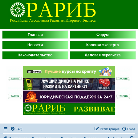
Главная
Форум
Новости
Колонка эксперта
Законодательство
Деловая переписка
FAQ
Регистрация
Вход