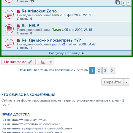
Ответы:
33
1
2
Re:Aristokrat Zorro
Последнее сообщение
tank
«
05 фев 2009, 22:59
Ответы:
6
Re: HELP
Последнее сообщение
Taran
«
05 янв 2009, 23:15
Ответы:
8
Re: Где можно посмотреть ???
Последнее сообщение
porcha2
«
20 окт 2008, 04:47
Ответы:
1
Следующая страница
Новая тема
1
2
3
След.
Отметить все темы как прочтённые
• 72 темы
Перейти
КТО СЕЙЧАС НА КОНФЕРЕНЦИИ
Сейчас этот форум просматривают: нет зарегистрированных пользователей и 2
гостя
ПРАВА ДОСТУПА
Вы
не можете
начинать темы
Вы
не можете
отвечать на сообщения
Вы
не можете
редактировать свои сообщения
Вы
не можете
удалять свои сообщения