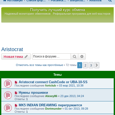
П
На главную
Список форумов
Российская Ассоциация Развития Игорного Бизнеса
Вопросы по игорному оборудованию
Aristocrat
о
Получить лучший курс обмена
и
Надежный мониторинг обменников
Реферальная программа для веб-мастеров
с
к
Aristocrat
Поиск
Расширенный пои
Новая тема
1
2
3
След.
Отметить все темы как прочтённые
• 72 темы
Темы
Aristocrat connect CashCode or UBA-10-SS
Последнее сообщение
fortclub
«
03 мар 2021, 10:38
Нужны прошивки
Последнее сообщение
Alexey86
«
23 дек 2013, 04:24
Ответы:
1
MK5 INDIAN DREAMING перегружается
Последнее сообщение
Dortmunder
«
01 окт 2013, 09:28
Ответы:
1