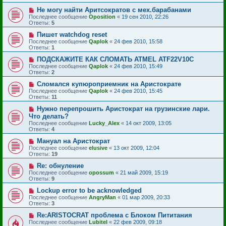
Не могу найти Аритсократов с мех.барабанами
Последнее сообщение
Oposition
«
19 сен 2010, 22:26
Ответы:
5
Пишет watchdog reset
Последнее сообщение
Qaplok
«
24 фев 2010, 15:58
Ответы:
1
ПОДСКАЖИТЕ КАК СЛОМАТЬ ATMEL ATF22V10C
Последнее сообщение
Qaplok
«
24 фев 2010, 15:49
Ответы:
2
Сломался купюроприемник на Аристократе
Последнее сообщение
Qaplok
«
24 фев 2010, 15:45
Ответы:
11
Нужно перепрошить Аристократ на грузинские лари.
Что делать?
Последнее сообщение
Lucky_Alex
«
14 окт 2009, 13:05
Ответы:
4
Мануал на Аристократ
Последнее сообщение
elusive
«
13 окт 2009, 12:04
Ответы:
19
Re: обнуление
Последнее сообщение
opossum
«
21 май 2009, 15:19
Ответы:
9
Lockup error to be acknowledged
Последнее сообщение
AngryMan
«
01 мар 2009, 20:33
Ответы:
3
Re:ARISTOCRAT проблема с Блоком Пититания
Последнее сообщение
Lubitel
«
22 фев 2009, 09:18