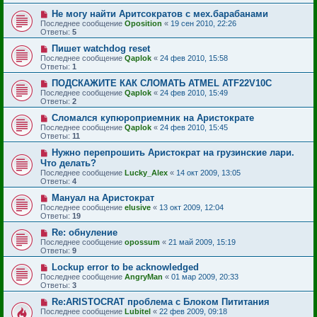
Не могу найти Аритсократов с мех.барабанами
Последнее сообщение
Oposition
«
19 сен 2010, 22:26
Ответы:
5
Пишет watchdog reset
Последнее сообщение
Qaplok
«
24 фев 2010, 15:58
Ответы:
1
ПОДСКАЖИТЕ КАК СЛОМАТЬ ATMEL ATF22V10C
Последнее сообщение
Qaplok
«
24 фев 2010, 15:49
Ответы:
2
Сломался купюроприемник на Аристократе
Последнее сообщение
Qaplok
«
24 фев 2010, 15:45
Ответы:
11
Нужно перепрошить Аристократ на грузинские лари.
Что делать?
Последнее сообщение
Lucky_Alex
«
14 окт 2009, 13:05
Ответы:
4
Мануал на Аристократ
Последнее сообщение
elusive
«
13 окт 2009, 12:04
Ответы:
19
Re: обнуление
Последнее сообщение
opossum
«
21 май 2009, 15:19
Ответы:
9
Lockup error to be acknowledged
Последнее сообщение
AngryMan
«
01 мар 2009, 20:33
Ответы:
3
Re:ARISTOCRAT проблема с Блоком Пититания
Последнее сообщение
Lubitel
«
22 фев 2009, 09:18