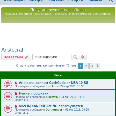
П
На главную
Список форумов
Российская Ассоциация Развития Игорного Бизнеса
Вопросы по игорному оборудованию
Aristocrat
о
Получить лучший курс обмена
и
Надежный мониторинг обменников
Реферальная программа для веб-мастеров
с
к
Aristocrat
Поиск
Расширенный пои
Новая тема
1
2
3
След.
Отметить все темы как прочтённые
• 72 темы
Темы
Aristocrat connect CashCode or UBA-10-SS
Последнее сообщение
fortclub
«
03 мар 2021, 10:38
Нужны прошивки
Последнее сообщение
Alexey86
«
23 дек 2013, 04:24
Ответы:
1
MK5 INDIAN DREAMING перегружается
Последнее сообщение
Dortmunder
«
01 окт 2013, 09:28
Ответы:
1