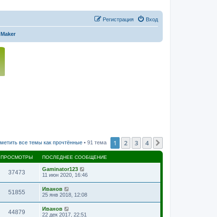
Регистрация
Вход
Maker
1
2
3
4
След.
метить все темы как прочтённые
• 91 тема
ПРОСМОТРЫ
ПОСЛЕДНЕЕ СООБЩЕНИЕ
Gaminator123
37473
11 июн 2020, 16:46
Иванов
51855
25 янв 2018, 12:08
Иванов
44879
22 дек 2017, 22:51