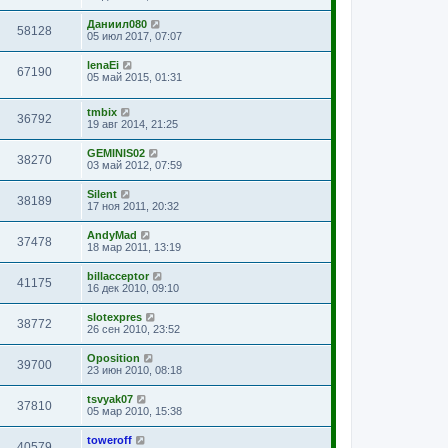
Даниил080
58128
05 июл 2017, 07:07
lenaEi
67190
05 май 2015, 01:31
tmbix
36792
19 авг 2014, 21:25
GEMINIS02
38270
03 май 2012, 07:59
Silent
38189
17 ноя 2011, 20:32
AndyMad
37478
18 мар 2011, 13:19
billacceptor
41175
16 дек 2010, 09:10
slotexpres
38772
26 сен 2010, 23:52
Oposition
39700
23 июн 2010, 08:18
tsvyak07
37810
05 мар 2010, 15:38
toweroff
40579