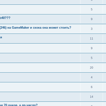
5
№40???
9
(246) на GameMaker и скока она может стоить?
3
ся
11
9
5
20
4
6
14
е 70 очков, а др.число?