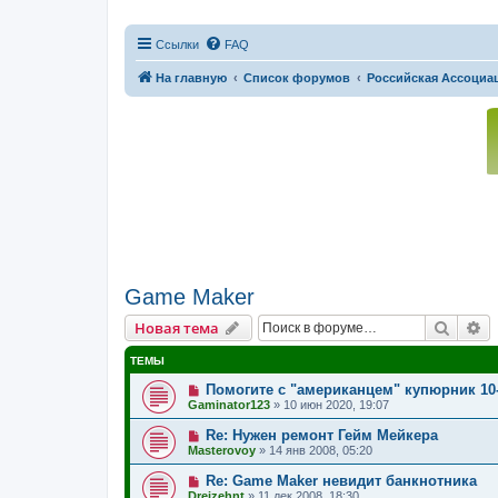
Ссылки
FAQ
На главную
Список форумов
Российская Ассоциац
Game Maker
Поиск
Р
Новая тема
ТЕМЫ
Помогите с "американцем" купюрник 10-
Gaminator123
»
10 июн 2020, 19:07
Re: Нужен ремонт Гейм Мейкера
Masterovoy
»
14 янв 2008, 05:20
Re: Game Maker невидит банкнотника
Dreizehnt
»
11 дек 2008, 18:30