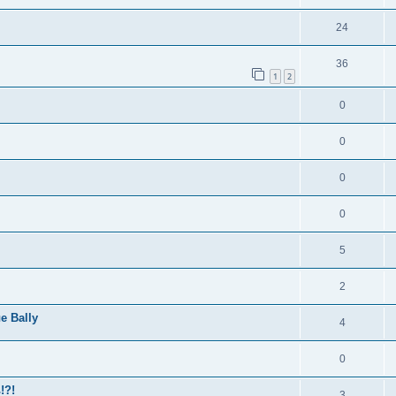
24
36
1
2
0
0
0
0
5
2
е Bally
4
0
!?!
3