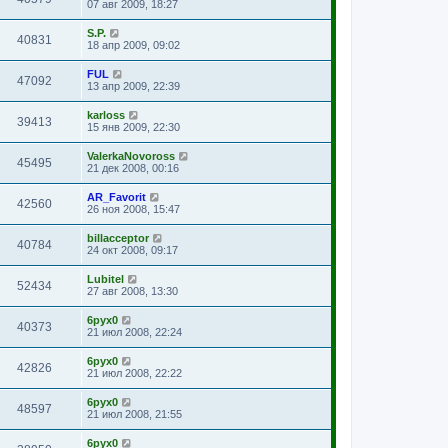
07 авг 2009, 18:27
S.P.
40831
18 апр 2009, 09:02
FUL
47092
13 апр 2009, 22:39
karloss
39413
15 янв 2009, 22:30
ValerkaNovoross
45495
21 дек 2008, 00:16
AR_Favorit
42560
26 ноя 2008, 15:47
billacceptor
40784
24 окт 2008, 09:17
Lubitel
52434
27 авг 2008, 13:30
6pyx0
40373
21 июл 2008, 22:24
6pyx0
42826
21 июл 2008, 22:22
6pyx0
48597
21 июл 2008, 21:55
6pyx0