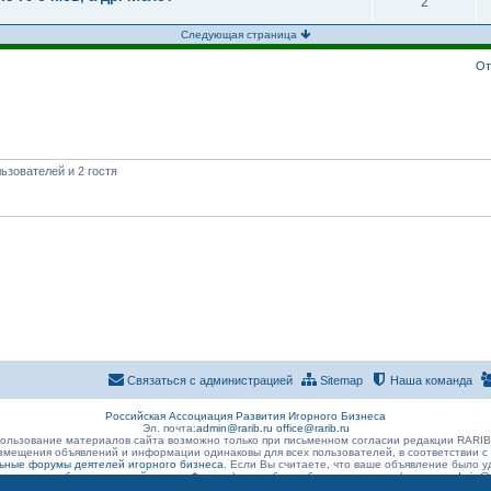
2
Следующая страница
От
ьзователей и 2 гостя
Связаться с администрацией
Sitemap
Наша команда
Российская Ассоциация Развития Игорного Бизнеса
Эл. почта:
admin@rarib.ru
office@rarib.ru
ользование материалов сайта возможно только при письменном согласии редакции RARI
змещения объявлений и информации одинаковы для всех пользователей, в соответствии с
ные форумы деятелей игорного бизнеса
. Если Вы считаете, что ваше объявление было
 размещено без нарушений правил Форума) , просьба сообщить о данном факте на
admin@r