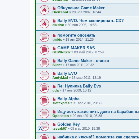
Обнуление Game Maker
Dreizehnt
»
20 ноя 2007, 16:44
Bally EVO. Чем скопировать CD?
elusive
»
30 янв 2006, 14:53
помогите опознать
tmbix
»
19 авг 2014, 21:25
GAME MAKER SAS
GEMINIS02
»
03 май 2012, 07:59
Bally Game Maker - ставка
Silent
»
17 ноя 2011, 20:32
Bally EVO
AndyMad
»
18 мар 2011, 13:19
Re: Нулилка Bally Evo
uda
»
17 янв 2009, 10:12
Bally Alpha
slotexpres
»
31 авг 2010, 23:33
Ищу хоть какие-нить доки на барабанны
Oposition
»
20 июн 2010, 03:38
Golden Key
tsvyak07
»
05 мар 2010, 15:38
набивка с ключа!? помогите как сделать