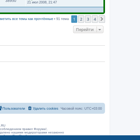
38950
21 июл 2008, 21:47
1
2
3
4
След.
метить все темы как прочтённые
• 91 тема
Перейти
Пользователи
Удалить cookies
Часовой пояс:
UTC+03:00
B.RU
 соблюдением правил Форума!,
 удалено нашими модераторами незаконно
arib.ru
office@rarib.ru