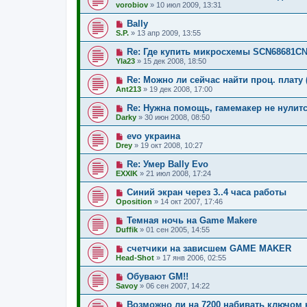
vorobiov
»
10 июл 2009, 13:31
Bally
S.P.
»
13 апр 2009, 13:55
Re: Где купить микросхемы SCN68681C
Yla23
»
15 дек 2008, 18:50
Re: Можно ли сейчас найти проц. плату 
Ant213
»
19 дек 2008, 17:00
Re: Нужна помощь, гамемакер не нулит
Darky
»
30 июн 2008, 08:50
evo украина
Drey
»
19 окт 2008, 10:27
Re: Умер Bally Evo
EXXIK
»
21 июл 2008, 17:24
Синий экран через 3..4 часа работы
Oposition
»
14 окт 2007, 17:46
Темная ночь на Game Makere
Duffik
»
01 сен 2005, 14:55
счетчики на зависшем GAME MAKER
Head-Shot
»
17 янв 2006, 02:55
Обувают GM!!
Savoy
»
06 сен 2007, 14:22
Возможно ли на 7200 набивать ключом н