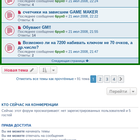
Последнее сообщение
6pyx0
«
21 июл 2008, 22:24
Ответы:
4
счетчики на зависшем GAME MAKER
Последнее сообщение
6pyx0
«
21 июл 2008, 22:22
Ответы:
6
Обувают GM!!
Последнее сообщение
6pyx0
«
21 июл 2008, 21:55
Ответы:
14
Возможно ли на 7200 набивать ключом не 70 очков, а
др.число?
Последнее сообщение
6pyx0
«
21 июл 2008, 21:47
Ответы:
2
Следующая страница
Новая тема
1
2
3
4
След.
Отметить все темы как прочтённые
• 91 тема
Перейти
КТО СЕЙЧАС НА КОНФЕРЕНЦИИ
Сейчас этот форум просматривают: нет зарегистрированных пользователей и 5
гостей
ПРАВА ДОСТУПА
Вы
не можете
начинать темы
Вы
не можете
отвечать на сообщения
Вы
не можете
редактировать свои сообщения