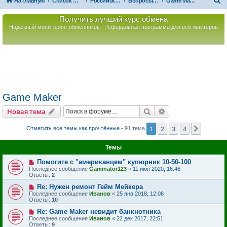
П
На главную
Список форумов
Российская Ассоциация Развития Игорного Бизнеса
Вопросы по игорному оборудованию
Game Maker
о
Получить лучший курс обмена
и
Надежный мониторинг обменников
Реферальная программа для веб-мастеров
с
к
Game Maker
Поиск
Расширенный пои
Новая тема
1
2
3
4
След.
Отметить все темы как прочтённые
• 91 тема
Темы
Помогите с "американцем" купюрник 10-50-100
Последнее сообщение
Gaminator123
«
11 июн 2020, 16:46
Ответы:
2
Re: Нужен ремонт Гейм Мейкера
Последнее сообщение
Иванов
«
25 янв 2018, 12:08
Ответы:
10
Re: Game Maker невидит банкнотника
Последнее сообщение
Иванов
«
22 дек 2017, 22:51
Ответы:
9