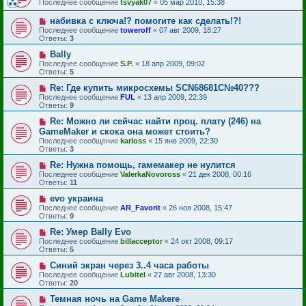
Последнее сообщение
tsvyak07
«
05 мар 2010, 15:38
набивка с ключа!? помогите как сделать!?!
Последнее сообщение
toweroff
«
07 авг 2009, 18:27
Ответы:
3
Bally
Последнее сообщение
S.P.
«
18 апр 2009, 09:02
Ответы:
5
Re: Где купить микросхемы SCN68681C№40???
Последнее сообщение
FUL
«
13 апр 2009, 22:39
Ответы:
9
Re: Можно ли сейчас найти проц. плату (246) на
GameMaker и скока она может стоить?
Последнее сообщение
karloss
«
15 янв 2009, 22:30
Ответы:
3
Re: Нужна помощь, гамемакер не нулится
Последнее сообщение
ValerkaNovoross
«
21 дек 2008, 00:16
Ответы:
11
evo украина
Последнее сообщение
AR_Favorit
«
26 ноя 2008, 15:47
Ответы:
9
Re: Умер Bally Evo
Последнее сообщение
billacceptor
«
24 окт 2008, 09:17
Ответы:
5
Синий экран через 3..4 часа работы
Последнее сообщение
Lubitel
«
27 авг 2008, 13:30
Ответы:
20
Темная ночь на Game Makere