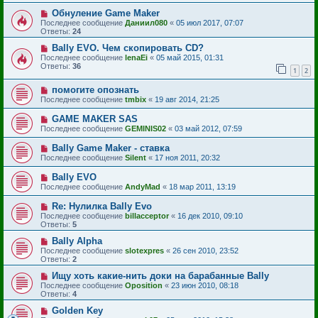
Обнуление Game Maker
Последнее сообщение
Даниил080
«
05 июл 2017, 07:07
Ответы:
24
Bally EVO. Чем скопировать CD?
Последнее сообщение
lenaEi
«
05 май 2015, 01:31
Ответы:
36
1
2
помогите опознать
Последнее сообщение
tmbix
«
19 авг 2014, 21:25
GAME MAKER SAS
Последнее сообщение
GEMINIS02
«
03 май 2012, 07:59
Bally Game Maker - ставка
Последнее сообщение
Silent
«
17 ноя 2011, 20:32
Bally EVO
Последнее сообщение
AndyMad
«
18 мар 2011, 13:19
Re: Нулилка Bally Evo
Последнее сообщение
billacceptor
«
16 дек 2010, 09:10
Ответы:
5
Bally Alpha
Последнее сообщение
slotexpres
«
26 сен 2010, 23:52
Ответы:
2
Ищу хоть какие-нить доки на барабанные Bally
Последнее сообщение
Oposition
«
23 июн 2010, 08:18
Ответы:
4
Golden Key