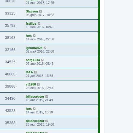
36628
21 июн 2017, 17:45
Slavsen
33325
03 фев 2017, 10:33
fstillus
35798
15 ноя 2016, 10:49
hos
38168
14 июн 2016, 22:56
igroman24
33166
02 май 2016, 22:08
serg1234
34525
07 апр 2016, 08:46
DAA
40666
21 дек 2015, 13:55
vt1980
39888
23 сен 2015, 22:44
billacceptor
34430
18 авг 2015, 21:43
hos
43523
14 авг 2015, 10:19
billacceptor
35388
25 июл 2015, 19:00