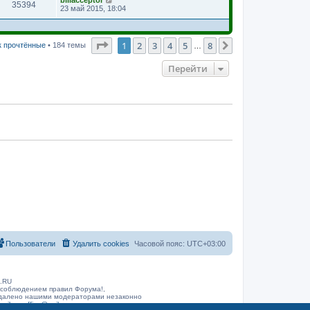
billacceptor
35394
23 май 2015, 18:04
Страница
1
из
8
1
2
3
4
5
8
След.
к прочтённые
• 184 темы
…
Перейти
Пользователи
Удалить cookies
Часовой пояс:
UTC+03:00
B.RU
 соблюдением правил Форума!,
 удалено нашими модераторами незаконно
arib.ru
office@rarib.ru