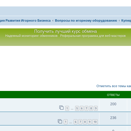
ия Развития Игорного Бизнеса
Вопросы по игорному оборудованию
Купю
Получить лучший курс обмена
Надежный мониторинг обменников
Реферальная программа для веб-мастеров
асширенный поиск
Отметить все темы ка
ОТВЕТЫ
200
1
5
6
7
8
9
…
236
1
6
7
8
9
10
…