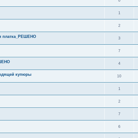
0
1
2
ая платка_РЕШЕНО
3
7
ЕШЕНО
4
ходящей купюры
10
1
2
7
6