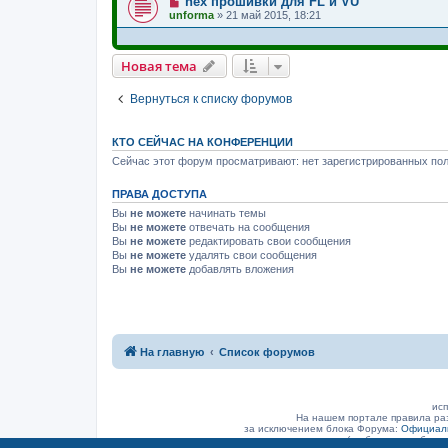
hex прошивки для FL и VU
unforma
»
21 май 2015, 18:21
Новая тема
Вернуться к списку форумов
КТО СЕЙЧАС НА КОНФЕРЕНЦИИ
Сейчас этот форум просматривают: нет зарегистрированных пол
ПРАВА ДОСТУПА
Вы
не можете
начинать темы
Вы
не можете
отвечать на сообщения
Вы
не можете
редактировать свои сообщения
Вы
не можете
удалять свои сообщения
Вы
не можете
добавлять вложения
На главную
Список форумов
исп
На нашем портале правила ра
за исключением блока Форума:
Официаль
(а объявление было