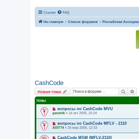
Ссылки
FAQ
На главную
Список форумов
Российская Ассоциац
CashCode
Поиск
Р
Новая тема
ТЕМЫ
вопросы по CashCode MVU
gandrik
»
14 окт 2005, 15:24
вопросы по CashCode MFLV - 2110
AIST74
»
26 мар 2005, 12:33
CashCode MSM (MFLV-2110)