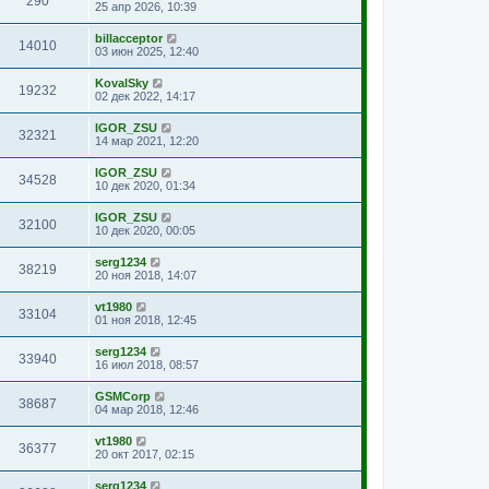
290
25 апр 2026, 10:39
billacceptor
14010
03 июн 2025, 12:40
KovalSky
19232
02 дек 2022, 14:17
IGOR_ZSU
32321
14 мар 2021, 12:20
IGOR_ZSU
34528
10 дек 2020, 01:34
IGOR_ZSU
32100
10 дек 2020, 00:05
serg1234
38219
20 ноя 2018, 14:07
vt1980
33104
01 ноя 2018, 12:45
serg1234
33940
16 июл 2018, 08:57
GSMCorp
38687
04 мар 2018, 12:46
vt1980
36377
20 окт 2017, 02:15
serg1234