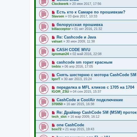
Clockwerk
»
20 июн 2017, 17:56
Есть кто к Самаре по прошивкам?
Slavsen
»
03 фев 2017, 10:33
белорусская прошивка
billacceptor
»
01 окт 2016, 21:32
Re: Cashcode и Java
valsart
»
30 июн 2009, 11:38
CASH CODE MVU
igroman24
»
02 май 2016, 22:08
cashcode sm горит красным
tmbix
»
06 апр 2016, 17:05
Снять шестерню с мотора CashCode SM
IgorT
»
30 авг 2013, 15:24
переделка в MFL кликов с 1705 на 1704
IGOR_ZSU
»
04 сен 2015, 15:37
CashCode и CoolAir подключение
370050
»
16 авг 2015, 16:38
Re: Драйвер CashCode SM (MSM) прото
tech_slot
»
16 мар 2009, 16:12
one CashCode
box72
»
21 мар 2015, 19:43