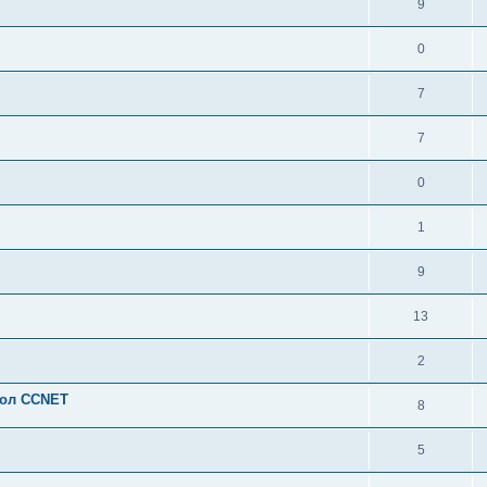
9
0
7
7
0
1
9
13
2
кол CCNET
8
5