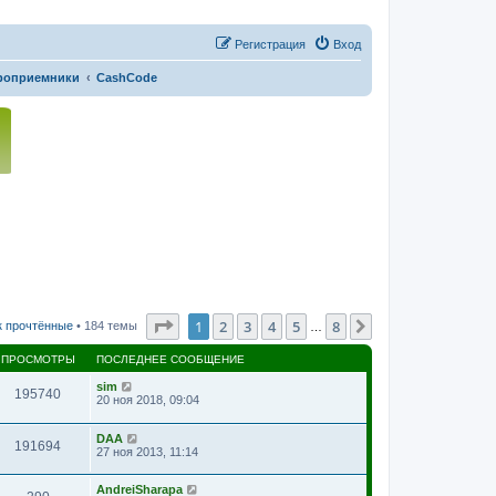
Регистрация
Вход
роприемники
CashCode
Страница
1
из
8
1
2
3
4
5
8
След.
к прочтённые
• 184 темы
…
ПРОСМОТРЫ
ПОСЛЕДНЕЕ СООБЩЕНИЕ
sim
195740
20 ноя 2018, 09:04
DAA
191694
27 ноя 2013, 11:14
AndreiSharapa