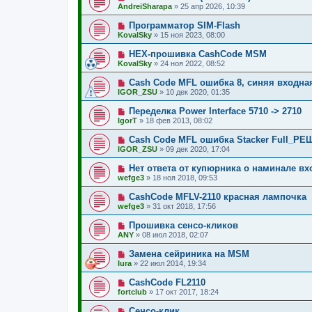
AndreiSharapa
»
25 апр 2026, 10:39
Программатор SIM-Flash
KovalSky
»
15 ноя 2023, 08:00
HEX-прошивка CashCode MSM
KovalSky
»
24 ноя 2022, 08:52
Cash Code MFL ошибка 8, синяя входн
IGOR_ZSU
»
10 дек 2020, 01:35
Переделка Power Interface 5710 -> 2710
IgorT
»
18 фев 2013, 08:02
Cash Code MFL ошибка Stacker Full_Р
IGOR_ZSU
»
09 дек 2020, 17:04
Нет ответа от купюрника о наминале в
wefge3
»
18 ноя 2018, 09:53
CashCode MFLV-2110 красная лампочка
wefge3
»
31 окт 2018, 17:56
Прошивка сенсо-кликов
ANY
»
08 июл 2018, 02:07
Замена сейриника на MSM
Iura
»
22 июл 2014, 19:34
CashCode FL2110
fortclub
»
17 окт 2017, 18:24
Сенсо-клик