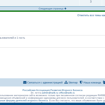
3
Следующая страница
Отметить все темы ка
ьзователей и 1 гость
Связаться с администрацией
Sitemap
Наша команда
Российская Ассоциация Развития Игорного Бизнеса
Эл. почта:
admin@rarib.ru
office@rarib.ru
ользование материалов сайта возможно только при письменном согласии редакции RARI
змещения объявлений и информации одинаковы для всех пользователей, в соответствии с
ные форумы деятелей игорного бизнеса
. Если Вы считаете, что ваше объявление было
 размещено без нарушений правил Форума) , просьба сообщить о данном факте на
admin@r