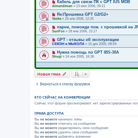
Кабель для связи ПК с GPT IUS MDB
dimandiman
»
23 июн 2006, 09:21
Re:Прошивка GPT G2/G2+
Vaska
»
26 апр 2006, 12:26
парни, поможде пож. с прошивкой на JP
SunFox
»
28 янв 2006, 15:17
GPT - отзывы об эксплуатации
СЕМЭН и МЫКОЛА
»
15 дек 2005, 08:54
Нужна помощь по GPT IBS-30A
Shugi
»
24 ноя 2005, 16:38
Новая тема
Вернуться к списку форумов
КТО СЕЙЧАС НА КОНФЕРЕНЦИИ
Сейчас этот форум просматривают: нет зарегистрированных пол
ПРАВА ДОСТУПА
Вы
не можете
начинать темы
Вы
не можете
отвечать на сообщения
Вы
не можете
редактировать свои сообщения
Вы
не можете
удалять свои сообщения
Вы
не можете
добавлять вложения