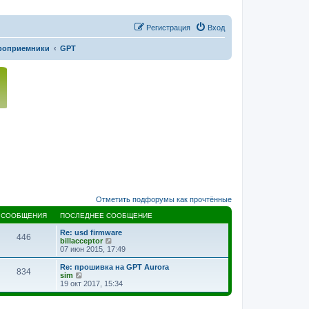
Регистрация
Вход
роприемники
GPT
Отметить подфорумы как прочтённые
СООБЩЕНИЯ
ПОСЛЕДНЕЕ СООБЩЕНИЕ
Re: usd firmware
446
П
billacceptor
е
07 июн 2015, 17:49
р
е
Re: прошивка на GPT Aurora
834
й
П
sim
т
е
19 окт 2017, 15:34
и
р
к
е
п
й