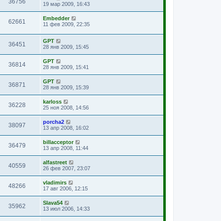
36756
19 мар 2009, 16:43
Embedder
62661
11 фев 2009, 22:35
GPT
36451
28 янв 2009, 15:45
GPT
36814
28 янв 2009, 15:41
GPT
36871
28 янв 2009, 15:39
karloss
36228
25 ноя 2008, 14:56
porcha2
38097
13 апр 2008, 16:02
billacceptor
36479
13 апр 2008, 11:44
alfastreet
40559
26 фев 2007, 23:07
vladimirs
48266
17 авг 2006, 12:15
Slava54
35962
13 июл 2006, 14:33