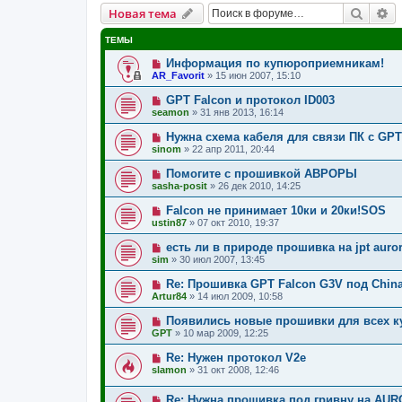
Поиск
Р
Новая тема
ТЕМЫ
Информация по купюроприемникам!
AR_Favorit
»
15 июн 2007, 15:10
GPT Falcon и протокол ID003
seamon
»
31 янв 2013, 16:14
Нужна схема кабеля для связи ПК с GPT
sinom
»
22 апр 2011, 20:44
Помогите с прошивкой АВРОРЫ
sasha-posit
»
26 дек 2010, 14:25
Falcon не принимает 10ки и 20ки!SOS
ustin87
»
07 окт 2010, 19:37
есть ли в природе прошивка на jpt auro
sim
»
30 июл 2007, 13:45
Re: Прошивка GPT Falcon G3V под Chin
Artur84
»
14 июл 2009, 10:58
Появились новые прошивки для всех 
GPT
»
10 мар 2009, 12:25
Re: Нужен протокол V2e
slamon
»
31 окт 2008, 12:46
Re: Нужна прошивка под гривну на AU