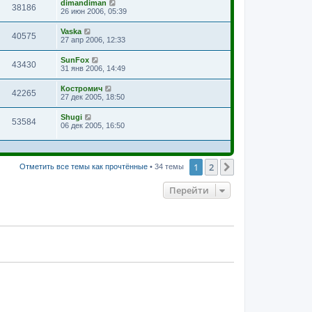
dimandiman
38186
26 июн 2006, 05:39
Vaska
40575
27 апр 2006, 12:33
SunFox
43430
31 янв 2006, 14:49
Костромич
42265
27 дек 2005, 18:50
Shugi
53584
06 дек 2005, 16:50
1
2
След.
Отметить все темы как прочтённые
• 34 темы
Перейти