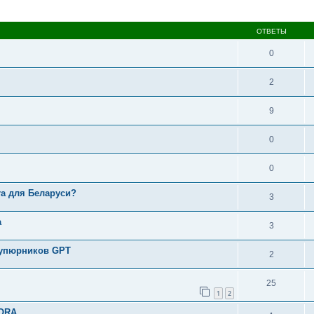
асширенный поиск
ОТВЕТЫ
0
2
9
0
0
ra для Беларуси?
3
a
3
купюрников GPT
2
25
1
2
RORA