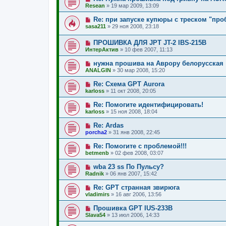
Resean
»
19 мар 2009, 13:09
Re: при запуске купюры с треском "пр
sasa211
»
29 ноя 2008, 23:18
ПРОШИВКА ДЛЯ JPT JT-2 IBS-215B
ИнтерАктив
»
10 фев 2007, 11:13
нужна прошива на Аврору белорусская
ANALGIN
»
30 мар 2008, 15:20
Re: Схема GPT Aurora
karloss
»
11 окт 2008, 20:05
Re: Помогите идентифицировать!
karloss
»
15 ноя 2008, 18:04
Re: Ardas
porcha2
»
31 янв 2008, 22:45
Re: Помогите с проблемой!!!
betmenb
»
02 фев 2008, 03:07
wba 23 ss По Пульсу?
Radnik
»
06 янв 2007, 15:42
Re: GPT странная звирюга
vladimirs
»
16 авг 2006, 13:56
Прошивка GPT IUS-233B
Slava54
»
13 июл 2006, 14:33