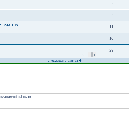
3
9
T без 10р
11
10
29
1
2
Следующая страница
ьзователей и 2 гостя