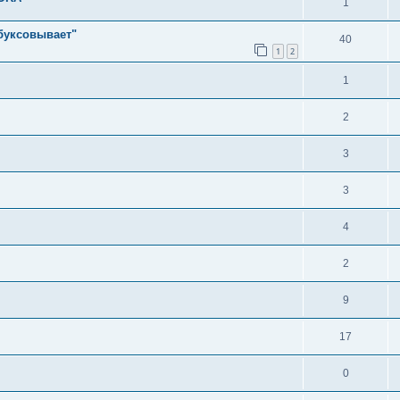
1
обуксовывает"
40
1
2
1
2
3
3
4
2
9
17
0