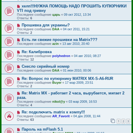
хелп!!!НУЖНА ПОМОЩЬ НАДО ПРОШИТЬ КУПЮРНИКИ
VTI под гривну
Последнее сообщение
царь
«
09 окт 2012, 13:34
Ответы:
6
Прошивка для украины?
Последнее сообщение
DAA
«
04 окт 2011, 15:21
Ответы:
2
Есть ли свежие прошивки на Matrix???
Последнее сообщение
azin
«
13 авг 2010, 20:40
Re: Калибровка
Последнее сообщение
polyhedron
«
04 авг 2010, 08:27
Ответы:
12
Снесло серийный номер
Последнее сообщение
DAA
«
01 июн 2010, 00:06
Re: Вопрос по купюрнику MATRIX MX-S-A6-RUR
Последнее сообщение
Buyer
«
17 мар 2009, 23:51
Ответы:
2
Re: Matrix MX - работает 2 часа, вырубается, мигает 2
раза.
Последнее сообщение
nikol@y
«
03 мар 2009, 16:53
Ответы:
4
Re: подключить matrix к компу!!!
Последнее сообщение
AR_Favorit
«
04 дек 2008, 11:44
Ответы:
63
1
2
3
Пароль на mFlash 5.1