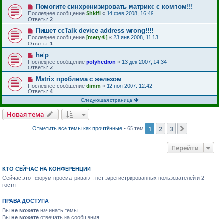
Помогите синхронизировать матрикс с компом!!!
Последнее сообщение
Shkifi
«
14 фев 2008, 16:49
Ответы:
2
Пишет ccTalk device address wrong!!!!
Последнее сообщение
[mety☀]
«
23 янв 2008, 11:13
Ответы:
1
help
Последнее сообщение
polyhedron
«
13 дек 2007, 14:34
Ответы:
2
Matrix проблема с железом
Последнее сообщение
dimm
«
12 ноя 2007, 12:42
Ответы:
4
Следующая страница
Новая тема
1
2
3
След.
Отметить все темы как прочтённые
• 65 тем
Перейти
КТО СЕЙЧАС НА КОНФЕРЕНЦИИ
Сейчас этот форум просматривают: нет зарегистрированных пользователей и 2
гостя
ПРАВА ДОСТУПА
Вы
не можете
начинать темы
Вы
не можете
отвечать на сообщения