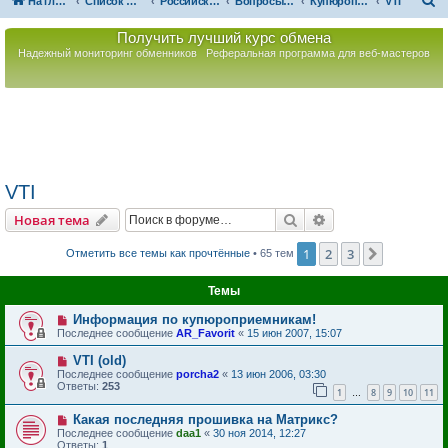
П
На главную
Список форумов
Российская Ассоциация Развития Игорного Бизнеса
Вопросы по игорному оборудованию
Купюроприемники
VTI
о
Получить лучший курс обмена
и
Надежный мониторинг обменников
Реферальная программа для веб-мастеров
с
к
VTI
Поиск
Расширенный пои
Новая тема
1
2
3
След.
Отметить все темы как прочтённые
• 65 тем
Темы
Информация по купюроприемникам!
Последнее сообщение
AR_Favorit
«
15 июн 2007, 15:07
VTI (old)
Последнее сообщение
porcha2
«
13 июн 2006, 03:30
Ответы:
253
1
8
9
10
11
…
Какая последняя прошивка на Матрикс?
Последнее сообщение
daa1
«
30 ноя 2014, 12:27
Ответы:
1