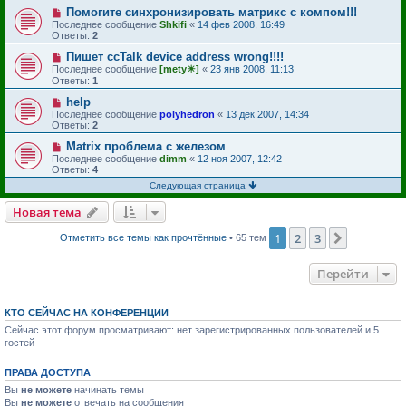
Помогите синхронизировать матрикс с компом!!!
Последнее сообщение
Shkifi
«
14 фев 2008, 16:49
Ответы:
2
Пишет ccTalk device address wrong!!!!
Последнее сообщение
[mety☀]
«
23 янв 2008, 11:13
Ответы:
1
help
Последнее сообщение
polyhedron
«
13 дек 2007, 14:34
Ответы:
2
Matrix проблема с железом
Последнее сообщение
dimm
«
12 ноя 2007, 12:42
Ответы:
4
Следующая страница
Новая тема
1
2
3
След.
Отметить все темы как прочтённые
• 65 тем
Перейти
КТО СЕЙЧАС НА КОНФЕРЕНЦИИ
Сейчас этот форум просматривают: нет зарегистрированных пользователей и 5
гостей
ПРАВА ДОСТУПА
Вы
не можете
начинать темы
Вы
не можете
отвечать на сообщения