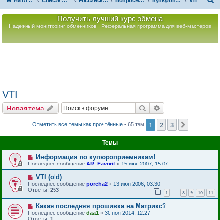
П
На главную
Список форумов
Российская Ассоциация Развития Игорного Бизнеса
Вопросы по игорному оборудованию
Купюроприемники
VTI
о
Получить лучший курс обмена
и
Надежный мониторинг обменников
Реферальная программа для веб-мастеров
с
к
VTI
Поиск
Расширенный пои
Новая тема
1
2
3
След.
Отметить все темы как прочтённые
• 65 тем
Темы
Информация по купюроприемникам!
Последнее сообщение
AR_Favorit
«
15 июн 2007, 15:07
VTI (old)
Последнее сообщение
porcha2
«
13 июн 2006, 03:30
Ответы:
253
1
8
9
10
11
…
Какая последняя прошивка на Матрикс?
Последнее сообщение
daa1
«
30 ноя 2014, 12:27
Ответы:
1