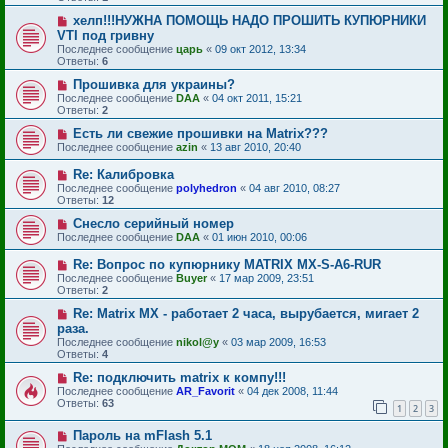
хелп!!!НУЖНА ПОМОЩЬ НАДО ПРОШИТЬ КУПЮРНИКИ
VTI под гривну
Последнее сообщение
царь
«
09 окт 2012, 13:34
Ответы:
6
Прошивка для украины?
Последнее сообщение
DAA
«
04 окт 2011, 15:21
Ответы:
2
Есть ли свежие прошивки на Matrix???
Последнее сообщение
azin
«
13 авг 2010, 20:40
Re: Калибровка
Последнее сообщение
polyhedron
«
04 авг 2010, 08:27
Ответы:
12
Снесло серийный номер
Последнее сообщение
DAA
«
01 июн 2010, 00:06
Re: Вопрос по купюрнику MATRIX MX-S-A6-RUR
Последнее сообщение
Buyer
«
17 мар 2009, 23:51
Ответы:
2
Re: Matrix MX - работает 2 часа, вырубается, мигает 2
раза.
Последнее сообщение
nikol@y
«
03 мар 2009, 16:53
Ответы:
4
Re: подключить matrix к компу!!!
Последнее сообщение
AR_Favorit
«
04 дек 2008, 11:44
Ответы:
63
1
2
3
Пароль на mFlash 5.1