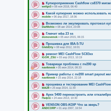
Купюроприемник Cashflow cs8370 мигае
wefge3
»
08 ноя 2018, 06:40
Какой купюрник можно использовать н
mobile
»
06 апр 2017, 18:36
Возможно ли эмулировать протокол к
DarMohio
»
08 авг 2014, 23:08
Глючит wba 23 ss
domovenok
»
05 июл 2015, 06:15
Прошивка для IBA-5-TU
GlebErty
»
08 мар 2012, 16:01
ремонт MEI CashFlow SC83xx
IGOR_ZSU
»
03 апр 2013, 10:19
Товарищи проблема с nv200 sp
naviknesk
»
05 июн 2014, 08:33
Пример работы с nv200 smart payout ж
naviknesk
»
15 апр 2014, 22:18
прошивка и тестирование MEI CashFlow
kkk28
»
25 мар 2014, 11:30
Арех 5400 перенастроить или откалибро
Пиф11
»
24 июн 2013, 10:30
VENSON OBS-KOIP Что за зверь?
ANDCORP
»
01 апр 2007, 16:54