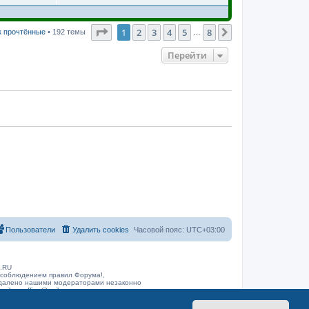
Страница
1
из
8
1
2
3
4
5
8
След.
к прочтённые
• 192 темы
…
Перейти
Пользователи
Удалить cookies
Часовой пояс:
UTC+03:00
B.RU
 соблюдением правил Форума!,
 удалено нашими модераторами незаконно
arib.ru
office@rarib.ru