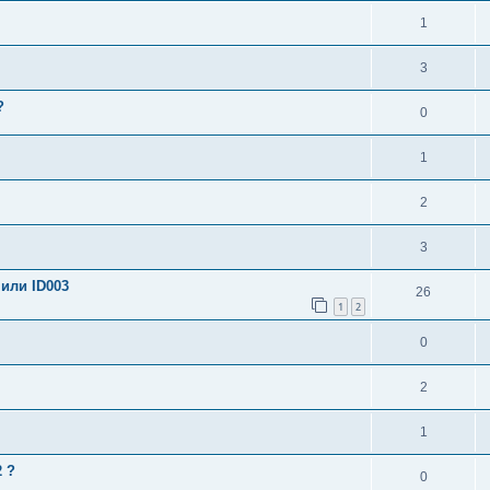
1
3
?
0
1
2
3
или ID003
26
1
2
0
2
1
 ?
0