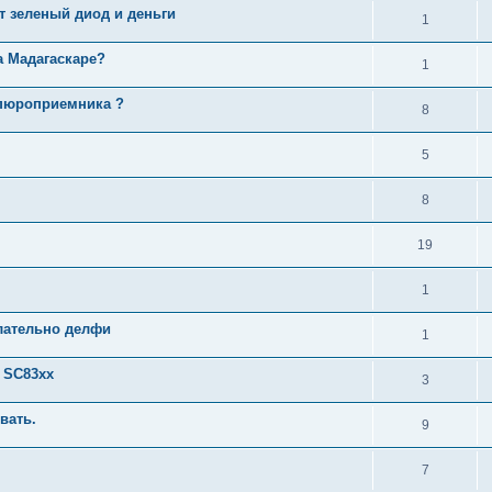
т зеленый диод и деньги
1
а Мадагаскаре?
1
упюроприемника ?
8
5
8
19
1
елательно делфи
1
 SC83xx
3
вать.
9
7