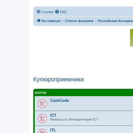
Ссылки
FAQ
На главную
Список форумов
Российская Ассоциац
Купюроприемники
ФОРУМ
CashCode
ICT
Вопросы по биллацепторам ICT
ITL