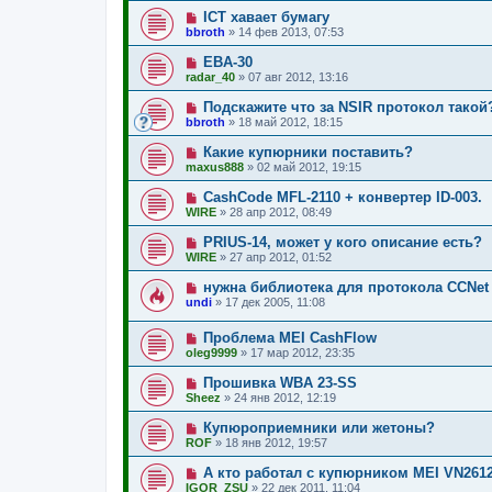
ICT хавает бумагу
bbroth
»
14 фев 2013, 07:53
EBA-30
radar_40
»
07 авг 2012, 13:16
Подскажите что за NSIR протокол такой
bbroth
»
18 май 2012, 18:15
Какие купюрники поставить?
maxus888
»
02 май 2012, 19:15
CashCode MFL-2110 + конвертер ID-003.
WIRE
»
28 апр 2012, 08:49
PRIUS-14, может у кого описание есть?
WIRE
»
27 апр 2012, 01:52
нужна библиотека для протокола CCNet 
undi
»
17 дек 2005, 11:08
Проблема MEI CashFlow
oleg9999
»
17 мар 2012, 23:35
Прошивка WBA 23-SS
Sheez
»
24 янв 2012, 12:19
Купюроприемники или жетоны?
ROF
»
18 янв 2012, 19:57
А кто работал с купюрником MEI VN2612
IGOR_ZSU
»
22 дек 2011, 11:04