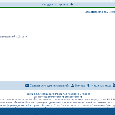
Следующая страница
Отметить все темы ка
ьзователей и 2 гостя
Связаться с администрацией
Sitemap
Наша команда
Российская Ассоциация Развития Игорного Бизнеса
Эл. почта:
admin@rarib.ru
office@rarib.ru
ользование материалов сайта возможно только при письменном согласии редакции RARI
змещения объявлений и информации одинаковы для всех пользователей, в соответствии с
ные форумы деятелей игорного бизнеса
. Если Вы считаете, что ваше объявление было
 размещено без нарушений правил Форума) , просьба сообщить о данном факте на
admin@r