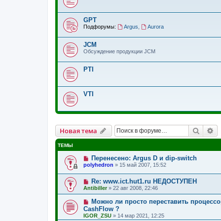
GPT
Подфорумы:
Argus
,
Aurora
JCM
Обсуждение продукции JCM
PTI
VTI
Поиск
Р
Новая тема
ТЕМЫ
Перенесено: Argus D и dip-switch
polyhedron
»
15 май 2007, 15:52
Re: www.ict.hut1.ru НЕДОСТУПЕН
Antibiller
»
22 авг 2008, 22:46
Можно ли просто переставить процессо
CashFlow ?
IGOR_ZSU
»
14 мар 2021, 12:25