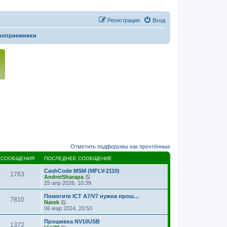
Регистрация
Вход
роприемники
Отметить подфорумы как прочтённые
СООБЩЕНИЯ
ПОСЛЕДНЕЕ СООБЩЕНИЕ
CashCode MSM (MFLV-2110)
1763
П
AndreiSharapa
е
25 апр 2026, 10:39
р
е
Помогите ICT A7/V7 нужна прош…
7810
й
П
Narek
т
е
06 мар 2024, 20:53
и
р
к
е
Прошивка NV10USB
1372
п
й