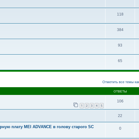
118
384
93
65
асширенный поиск
Отметить все темы ка
ОТВЕТЫ
106
1
2
3
4
5
22
рную плату MEI ADVANCE в голову старого SC
0