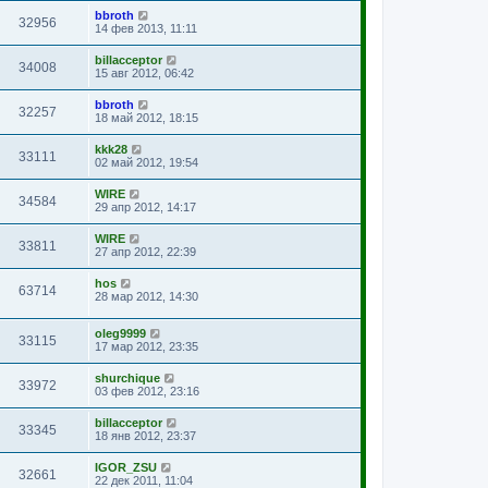
bbroth
32956
14 фев 2013, 11:11
billacceptor
34008
15 авг 2012, 06:42
bbroth
32257
18 май 2012, 18:15
kkk28
33111
02 май 2012, 19:54
WIRE
34584
29 апр 2012, 14:17
WIRE
33811
27 апр 2012, 22:39
hos
63714
28 мар 2012, 14:30
oleg9999
33115
17 мар 2012, 23:35
shurchique
33972
03 фев 2012, 23:16
billacceptor
33345
18 янв 2012, 23:37
IGOR_ZSU
32661
22 дек 2011, 11:04