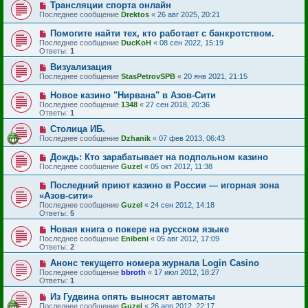
Трансляции спорта онлайн
Последнее сообщение
Drektos
«
26 авг 2025, 20:21
Помогите найти тех, кто работает с банкротством.
Последнее сообщение
DucKoH
«
08 сен 2022, 15:19
Ответы:
1
Визуализация
Последнее сообщение
StasPetrovSPB
«
20 янв 2021, 21:15
Новое казино "Нирвана" в Азов-Сити
Последнее сообщение
1348
«
27 сен 2018, 20:36
Ответы:
1
Столица ИБ.
Последнее сообщение
Dzhanik
«
07 фев 2013, 06:43
Дождь: Кто зарабатывает на подпольном казино
Последнее сообщение
Guzel
«
05 окт 2012, 11:38
Последний приют казино в России — игорная зона
«Азов-сити»
Последнее сообщение
Guzel
«
24 сен 2012, 14:18
Ответы:
5
Новая книга о покере на русском языке
Последнее сообщение
Enibeni
«
05 авг 2012, 17:09
Ответы:
2
Анонс текущегго номера журнала Login Casino
Последнее сообщение
bbroth
«
17 июл 2012, 18:27
Ответы:
1
Из Гудвина опять выносят автоматы
Последнее сообщение
Guzel
«
26 апр 2012, 22:17