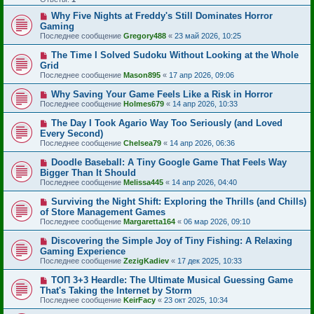
Why Five Nights at Freddy's Still Dominates Horror
Gaming
Последнее сообщение
Gregory488
«
23 май 2026, 10:25
The Time I Solved Sudoku Without Looking at the Whole
Grid
Последнее сообщение
Mason895
«
17 апр 2026, 09:06
Why Saving Your Game Feels Like a Risk in Horror
Последнее сообщение
Holmes679
«
14 апр 2026, 10:33
The Day I Took Agario Way Too Seriously (and Loved
Every Second)
Последнее сообщение
Chelsea79
«
14 апр 2026, 06:36
Doodle Baseball: A Tiny Google Game That Feels Way
Bigger Than It Should
Последнее сообщение
Melissa445
«
14 апр 2026, 04:40
Surviving the Night Shift: Exploring the Thrills (and Chills)
of Store Management Games
Последнее сообщение
Margaretta164
«
06 мар 2026, 09:10
Discovering the Simple Joy of Tiny Fishing: A Relaxing
Gaming Experience
Последнее сообщение
ZezigKadiev
«
17 дек 2025, 10:33
ТОП 3+3 Heardle: The Ultimate Musical Guessing Game
That's Taking the Internet by Storm
Последнее сообщение
KeirFacy
«
23 окт 2025, 10:34