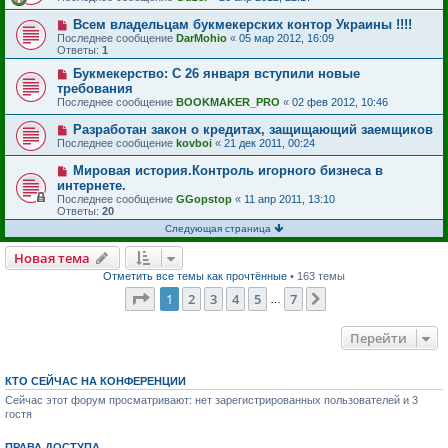
Всем владельцам букмекерских контор Украины !!!!
Последнее сообщение
DarMohio
«
05 мар 2012, 16:09
Ответы:
1
Букмекерство: С 26 января вступили новые
требования
Последнее сообщение
BOOKMAKER_PRO
«
02 фев 2012, 10:46
Разработан закон о кредитах, защищающий заемщиков
Последнее сообщение
kovboi
«
21 дек 2011, 00:24
Мировая история.Контроль игорного бизнеса в
интернете.
Последнее сообщение
GGopstop
«
11 апр 2011, 13:10
Ответы:
20
Следующая страница
Новая тема
Отметить все темы как прочтённые
• 163 темы
Страница
1
из
7
1
2
3
4
5
7
След.
…
Перейти
КТО СЕЙЧАС НА КОНФЕРЕНЦИИ
Сейчас этот форум просматривают: нет зарегистрированных пользователей и 3
гостя
ПРАВА ДОСТУПА