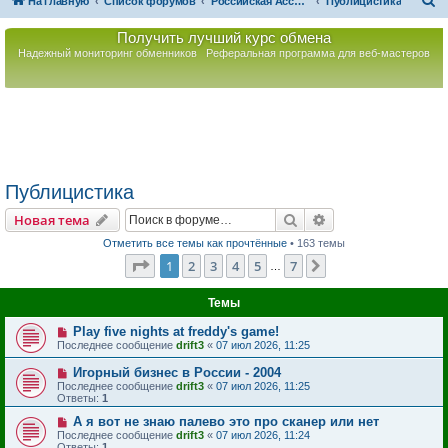
П
На главную
Список форумов
Российская Ассоциация Развития Игорного Бизнеса
Публицистика
о
Получить лучший курс обмена
и
Надежный мониторинг обменников
Реферальная программа для веб-мастеров
с
к
Публицистика
Поиск
Расширенный пои
Новая тема
Отметить все темы как прочтённые
• 163 темы
Страница
1
из
7
1
2
3
4
5
7
След.
…
Темы
Play five nights at freddy's game!
Последнее сообщение
drift3
«
07 июл 2026, 11:25
Игорный бизнес в России - 2004
Последнее сообщение
drift3
«
07 июл 2026, 11:25
Ответы:
1
А я вот не знаю палево это про сканер или нет
Последнее сообщение
drift3
«
07 июл 2026, 11:24
Ответы:
1