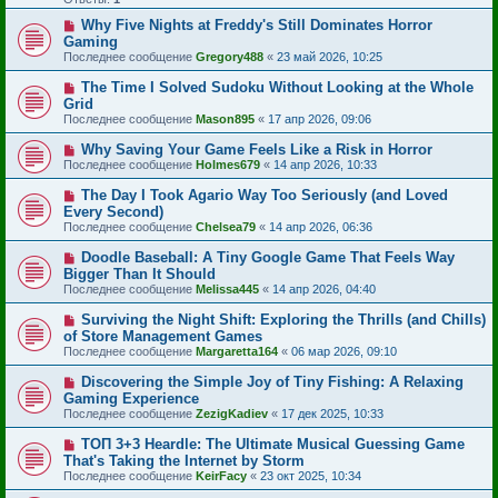
Why Five Nights at Freddy's Still Dominates Horror
Gaming
Последнее сообщение
Gregory488
«
23 май 2026, 10:25
The Time I Solved Sudoku Without Looking at the Whole
Grid
Последнее сообщение
Mason895
«
17 апр 2026, 09:06
Why Saving Your Game Feels Like a Risk in Horror
Последнее сообщение
Holmes679
«
14 апр 2026, 10:33
The Day I Took Agario Way Too Seriously (and Loved
Every Second)
Последнее сообщение
Chelsea79
«
14 апр 2026, 06:36
Doodle Baseball: A Tiny Google Game That Feels Way
Bigger Than It Should
Последнее сообщение
Melissa445
«
14 апр 2026, 04:40
Surviving the Night Shift: Exploring the Thrills (and Chills)
of Store Management Games
Последнее сообщение
Margaretta164
«
06 мар 2026, 09:10
Discovering the Simple Joy of Tiny Fishing: A Relaxing
Gaming Experience
Последнее сообщение
ZezigKadiev
«
17 дек 2025, 10:33
ТОП 3+3 Heardle: The Ultimate Musical Guessing Game
That's Taking the Internet by Storm
Последнее сообщение
KeirFacy
«
23 окт 2025, 10:34