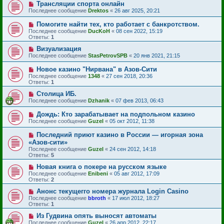
Трансляции спорта онлайн
Последнее сообщение
Drektos
«
26 авг 2025, 20:21
Помогите найти тех, кто работает с банкротством.
Последнее сообщение
DucKoH
«
08 сен 2022, 15:19
Ответы:
1
Визуализация
Последнее сообщение
StasPetrovSPB
«
20 янв 2021, 21:15
Новое казино "Нирвана" в Азов-Сити
Последнее сообщение
1348
«
27 сен 2018, 20:36
Ответы:
1
Столица ИБ.
Последнее сообщение
Dzhanik
«
07 фев 2013, 06:43
Дождь: Кто зарабатывает на подпольном казино
Последнее сообщение
Guzel
«
05 окт 2012, 11:38
Последний приют казино в России — игорная зона
«Азов-сити»
Последнее сообщение
Guzel
«
24 сен 2012, 14:18
Ответы:
5
Новая книга о покере на русском языке
Последнее сообщение
Enibeni
«
05 авг 2012, 17:09
Ответы:
2
Анонс текущегго номера журнала Login Casino
Последнее сообщение
bbroth
«
17 июл 2012, 18:27
Ответы:
1
Из Гудвина опять выносят автоматы
Последнее сообщение
Guzel
«
26 апр 2012, 22:17