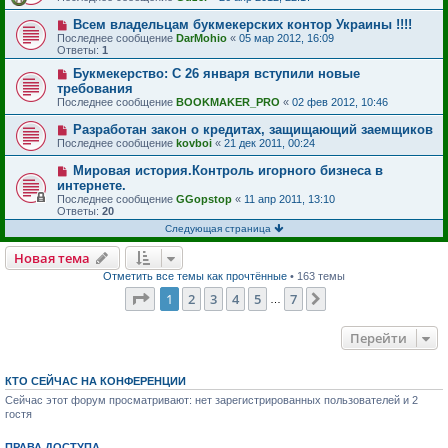
Всем владельцам букмекерских контор Украины !!!!
Последнее сообщение
DarMohio
«
05 мар 2012, 16:09
Ответы:
1
Букмекерство: С 26 января вступили новые
требования
Последнее сообщение
BOOKMAKER_PRO
«
02 фев 2012, 10:46
Разработан закон о кредитах, защищающий заемщиков
Последнее сообщение
kovboi
«
21 дек 2011, 00:24
Мировая история.Контроль игорного бизнеса в
интернете.
Последнее сообщение
GGopstop
«
11 апр 2011, 13:10
Ответы:
20
Следующая страница
Новая тема
Отметить все темы как прочтённые
• 163 темы
Страница
1
из
7
1
2
3
4
5
7
След.
…
Перейти
КТО СЕЙЧАС НА КОНФЕРЕНЦИИ
Сейчас этот форум просматривают: нет зарегистрированных пользователей и 2
гостя
ПРАВА ДОСТУПА