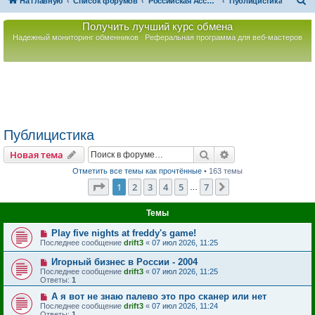
П
На главную
Список форумов
Российская Ассоциация Развития Игорного Бизнеса
Публицистика
о
Получить лучший курс обмена
и
Надежный мониторинг обменников
Реферальная программа для веб-мастеров
с
к
Публицистика
Поиск
Расширенный пои
Новая тема
Отметить все темы как прочтённые
• 163 темы
Страница
1
из
7
1
2
3
4
5
7
След.
…
Темы
Play five nights at freddy's game!
Последнее сообщение
drift3
«
07 июл 2026, 11:25
Игорный бизнес в России - 2004
Последнее сообщение
drift3
«
07 июл 2026, 11:25
Ответы:
1
А я вот не знаю палево это про сканер или нет
Последнее сообщение
drift3
«
07 июл 2026, 11:24
Ответы:
1