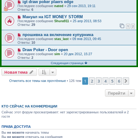
igt draw poker plaers edge
Последнее сообщение
nated
«
29 сен 2013, 19:11
Ответы:
6
Мануал на IGT MONEY STORM
Последнее сообщение
Shura911
«
25 апр 2013, 08:53
Ответы:
29
1
2
прошивка на включение купурника
Последнее сообщение
stas_last
«
09 янв 2013, 09:45
Ответы:
10
Draw Poker - Door open
Последнее сообщение
sim
«
20 дек 2012, 15:27
Ответы:
2
Следующая страница
Новая тема
1
2
3
4
5
6
Сле
Отметить все темы как прочтённые
• 126 тем
Перейти
КТО СЕЙЧАС НА КОНФЕРЕНЦИИ
Сейчас этот форум просматривают: нет зарегистрированных пользователей и 2
гостя
ПРАВА ДОСТУПА
Вы
не можете
начинать темы
Вы
не можете
отвечать на сообщения