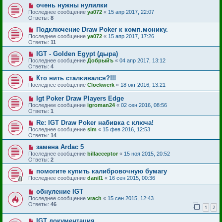
очень нужны нулилки
Последнее сообщение
ya072
«
15 апр 2017, 22:07
Ответы:
8
Подключение Draw Poker к комп.монику.
Последнее сообщение
ya072
«
15 апр 2017, 17:26
Ответы:
11
IGT - Golden Egypt (дыра)
Последнее сообщение
Добрыйъ
«
04 апр 2017, 13:12
Ответы:
4
Кто нить сталкивался?!!!
Последнее сообщение
Clockwerk
«
18 окт 2016, 13:21
Igt Poker Draw Players Edge
Последнее сообщение
igroman24
«
02 сен 2016, 08:56
Ответы:
1
Re: IGT Draw Poker набивка с ключа!
Последнее сообщение
sim
«
15 фев 2016, 12:53
Ответы:
14
замена Ardac 5
Последнее сообщение
billacceptor
«
15 ноя 2015, 20:52
Ответы:
2
помогите купить калибровочную бумагу
Последнее сообщение
danil1
«
16 сен 2015, 00:36
обнуление IGT
Последнее сообщение
vrach
«
15 сен 2015, 12:43
Ответы:
46
1
2
IGT документация