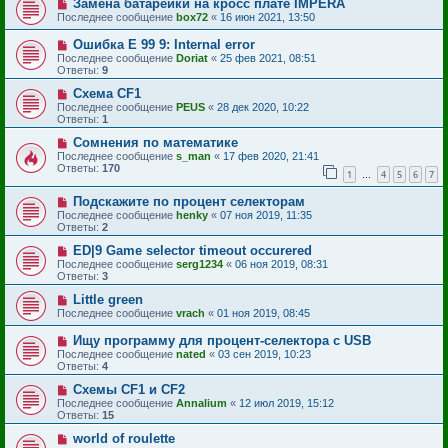
Замена батарейки на кросс плате IMPERA
Последнее сообщение
box72
«
16 июн 2021, 13:50
Ошибка Е 99 9: Internal error
Последнее сообщение
Doriat
«
25 фев 2021, 08:51
Ответы:
9
Схема CF1
Последнее сообщение
PEUS
«
28 дек 2020, 10:22
Ответы:
1
Сомнения по математике
Последнее сообщение
s_man
«
17 фев 2020, 21:41
Ответы:
170
1
4
5
6
7
…
Подскажите по процент селекторам
Последнее сообщение
henky
«
07 ноя 2019, 11:35
Ответы:
2
ED|9 Game selector timeout occurered
Последнее сообщение
serg1234
«
06 ноя 2019, 08:31
Ответы:
3
Little green
Последнее сообщение
vrach
«
01 ноя 2019, 08:45
Ищу программу для процент-селектора с USB
Последнее сообщение
nated
«
03 сен 2019, 10:23
Ответы:
4
Схемы CF1 и СF2
Последнее сообщение
Annalium
«
12 июл 2019, 15:12
Ответы:
15
world of roulette