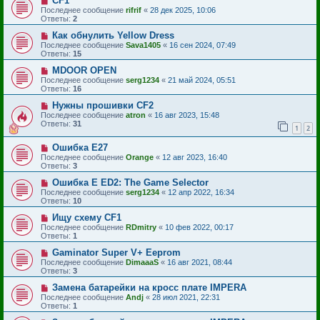
CF1
Последнее сообщение
rifrif
«
28 дек 2025, 10:06
Ответы:
2
Как обнулить Yellow Dress
Последнее сообщение
Sava1405
«
16 сен 2024, 07:49
Ответы:
15
MDOOR OPEN
Последнее сообщение
serg1234
«
21 май 2024, 05:51
Ответы:
16
Нужны прошивки CF2
Последнее сообщение
atron
«
16 авг 2023, 15:48
Ответы:
31
1
2
Ошибка Е27
Последнее сообщение
Orange
«
12 авг 2023, 16:40
Ответы:
3
Ошибка Е ЕD2: The Game Selector
Последнее сообщение
serg1234
«
12 апр 2022, 16:34
Ответы:
10
Ищу схему CF1
Последнее сообщение
RDmitry
«
10 фев 2022, 00:17
Ответы:
1
Gaminator Super V+ Eeprom
Последнее сообщение
DimaaaS
«
16 авг 2021, 08:44
Ответы:
3
Замена батарейки на кросс плате IMPERA
Последнее сообщение
Andj
«
28 июл 2021, 22:31
Ответы:
1