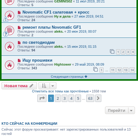
Последнее сообщение
GEMINIS02
«
11 июл 2019, 20:21
Ответы:
5
Novomatic CF1 салатовая + кросс
Последнее сообщение
Ну и дела
«
27 июн 2019, 04:51
Ответы:
24
ремонт платы Novomatic GF1
Последнее сообщение
aleks.
«
20 июн 2019, 00:07
Ответы:
2
по светодиодам
Последнее сообщение
aleks.
«
15 июн 2019, 01:15
Ответы:
94
1
2
3
4
Ищу прошивки
Последнее сообщение
Hightower
«
29 май 2019, 08:09
Ответы:
343
1
11
12
13
14
…
Следующая страница
Новая тема
Отметить все темы как прочтённые
• 1558 тем
Страница
1
из
63
1
2
3
4
5
63
След.
…
Перейти
КТО СЕЙЧАС НА КОНФЕРЕНЦИИ
Сейчас этот форум просматривают: нет зарегистрированных пользователей и 13
гостей