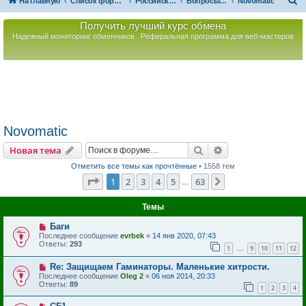
П
На главную
Список форумов
Российская Ассоциация Развития Игорного Бизнеса
Вопросы по игорному оборудованию
Novomatic
о
Получить лучший курс обмена
и
Надежный мониторинг обменников
Реферальная программа для веб-мастеров
с
к
Novomatic
Поиск
Расширенный пои
Новая тема
Отметить все темы как прочтённые
• 1558 тем
Страница
1
из
63
1
2
3
4
5
63
След.
…
Темы
Баги
Последнее сообщение
evrbek
«
14 янв 2020, 07:43
Ответы:
293
1
9
10
11
12
…
Re: Защищаем Гаминаторы. Маленькие хитрости.
Последнее сообщение
Oleg 2
«
06 ноя 2014, 20:33
Ответы:
89
1
2
3
4